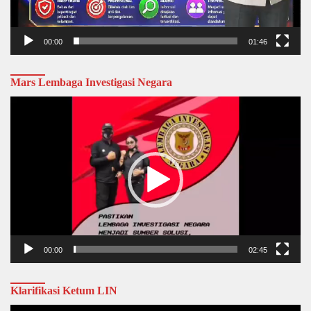
00:00
01:46
Mars Lembaga Investigasi Negara
Video
Player
00:00
02:45
Klarifikasi Ketum LIN