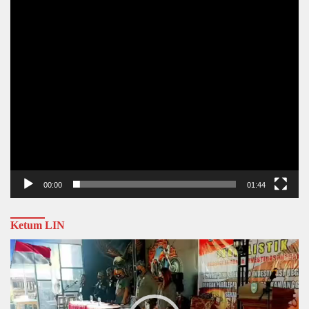
00:00
01:44
Ketum LIN
Video
Player