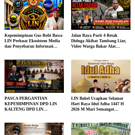
Kepemimpinan Gus Robi Bawa
Jalan Raya Parit 4 Retak
LIN Perkuat Ekosistem Media
Diduga Akibat Tambang Liar,
dan Penyebaran Informasi
Video Warga Bakar Alat
Nasional
Tambang Viral – LIN Babel
Soroti Lambannya Respons
APH
PASCA PERGANTIAN
LIN Babel Ucapkan Selamat
KEPEMIMPINAN DPD LIN
Hari Raya Idul Adha 1447 H
KALTENG DPD LIN
2026 M Mari Semangat
KALTENG LANJUTKAN
Berkurban, Tanamkan Peduli
KONSOLIDASI ORGANISASI,
dan Keikhlasan
PERSIAPAN PELANTIKAN
TETAP BERJALAN SESUAI