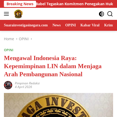
Skip
men Penegakan Hukum dalam Perkara 53 Ton Pasir Timah Ilegal 
Breaking News
to
content
Suarainvestigasinegara.com
News
OPINI
Kabar Viral
Krimina
Home
OPINI
OPINI
Mengawal Indonesia Raya:
Kepemimpinan LIN dalam Menjaga
Arah Pembangunan Nasional
Pimpinan Redaksi
4 April 2026