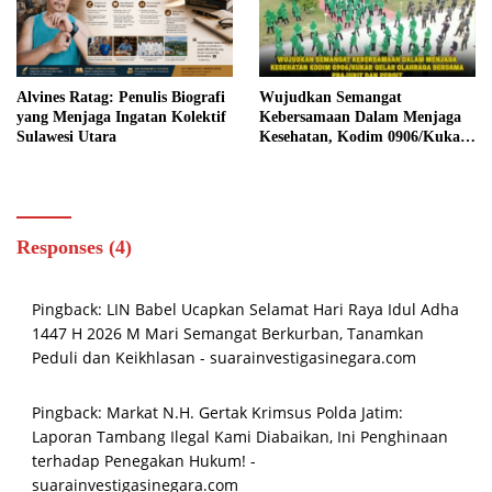
ARAHAN DPP
Alvines Ratag: Penulis Biografi
Wujudkan Semangat
yang Menjaga Ingatan Kolektif
Kebersamaan Dalam Menjaga
Sulawesi Utara
Kesehatan, Kodim 0906/Kukar
Gelar Olahraga Bersama
Prajurit Dan Persit
Responses (4)
Pingback:
LIN Babel Ucapkan Selamat Hari Raya Idul Adha
1447 H 2026 M Mari Semangat Berkurban, Tanamkan
Peduli dan Keikhlasan - suarainvestigasinegara.com
Pingback:
Markat N.H. Gertak Krimsus Polda Jatim:
Laporan Tambang Ilegal Kami Diabaikan, Ini Penghinaan
terhadap Penegakan Hukum! -
suarainvestigasinegara.com