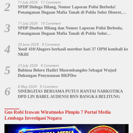
11 July 2026
11 Comment
2
SPDP Diduga Hilang, Nomor Laporan Polisi Berbeda!
Penanganan Dugaan Mafia Tanah di Polda Sulut Disorot,
Jackson Sambow: LIN Siap Kawal Hingga Tingkat Pusat
11 July 2026
10 Comment
3
SPDP Disebut Hilang dan Nomor Laporan Polisi Berbeda,
Penanganan Dugaan Mafia Tanah di Polda Sulut
Dipertanyakan
29 June 2026
9 Comment
4
Yonif 410/Alugoro berhasil merebut hati 37 OPM kembali ke
NKRI
23 July 2026
9 Comment
5
Babinsa Beloro Hadiri Musrenbangdes Sebagai Wujud
Dukungan Penyusunan RKPDes
8 May 2026
9 Comment
6
SINERGITAS BERSAMA PUTUS RANTAI NARKOTIKA
DPD LIN BABEL AUDENSI BNN BANGKA BELITUNG
Gus Robi Irawan Wiratmoko Pimpin 7 Portal Media
Lembaga Investigasi Negara
Video