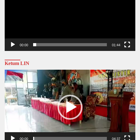
00:00
01:44
Ketum LIN
Video
Player
00:00
04:37