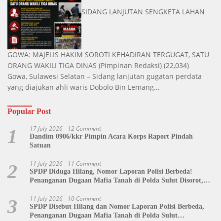
SIDANG LANJUTAN SENGKETA LAHAN
GOWA: MAJELIS HAKIM SOROTI KEHADIRAN TERGUGAT, SATU
ORANG WAKILI TIGA DINAS
(Pimpinan Redaksi)
(22,034)
Gowa, Sulawesi Selatan – Sidang lanjutan gugatan perdata
yang diajukan ahli waris Dobolo Bin Lemang...
Popular Post
17 July 2026
12 Comment
1
Dandim 0906/kkr Pimpin Acara Korps Raport Pindah
Satuan
11 July 2026
11 Comment
2
SPDP Diduga Hilang, Nomor Laporan Polisi Berbeda!
Penanganan Dugaan Mafia Tanah di Polda Sulut Disorot,
Jackson Sambow: LIN Siap Kawal Hingga Tingkat Pusat
11 July 2026
10 Comment
3
SPDP Disebut Hilang dan Nomor Laporan Polisi Berbeda,
Penanganan Dugaan Mafia Tanah di Polda Sulut