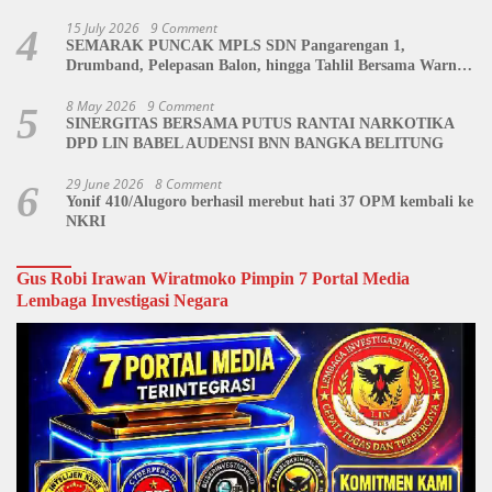
Dipertanyakan
15 July 2026
9 Comment
4
SEMARAK PUNCAK MPLS SDN Pangarengan 1,
Drumband, Pelepasan Balon, hingga Tahlil Bersama Warnai
Penutupan Kegiatan
8 May 2026
9 Comment
5
SINERGITAS BERSAMA PUTUS RANTAI NARKOTIKA
DPD LIN BABEL AUDENSI BNN BANGKA BELITUNG
29 June 2026
8 Comment
6
Yonif 410/Alugoro berhasil merebut hati 37 OPM kembali ke
NKRI
Gus Robi Irawan Wiratmoko Pimpin 7 Portal Media
Lembaga Investigasi Negara
Video
Player