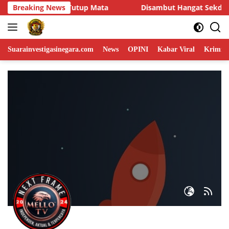
Skip
ut Hangat Sekdis, DPD LIN Banten Audiensi dengan Disperindag
Breaking News
to
content
Suarainvestigasinegara.com
News
OPINI
Kabar Viral
Krimina