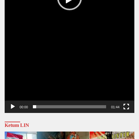
00:00
01:44
Ketum LIN
Video