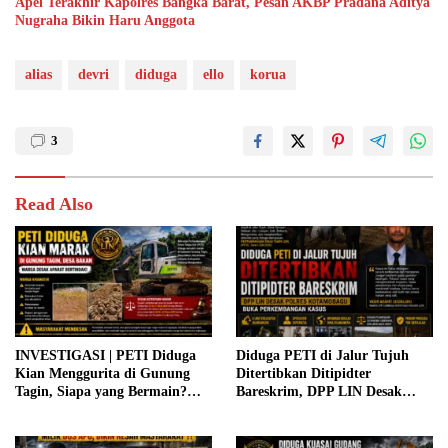
Apel Terakhir Kapolres Bangka Barat, Pesan AKBP Pradana Aditya
Nugraha Bikin Haru Anggota
alias
devri
diduga
ello
korua
3
Read Also
INVESTIGASI | PETI Diduga
Diduga PETI di Jalur Tujuh
Kian Menggurita di Gunung
Ditertibkan Ditipidter
Tagin, Siapa yang Bermain?
Bareskrim, DPP LIN Desak
Aparat Diminta Jangan Tutup
Polres Kotamobagu Buka
Mata
Perkembangan Kasus