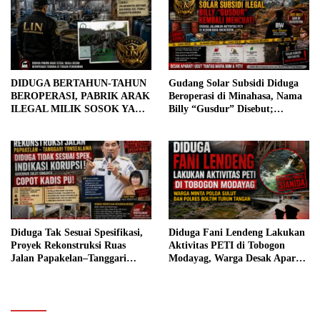
DIDUGA BERTAHUN-TAHUN
Gudang Solar Subsidi Diduga
BEROPERASI, PABRIK ARAK
Beroperasi di Minahasa, Nama
ILEGAL MILIK SOSOK YANG
Billy “Gusdur” Disebut;
DIJULUKI “BOS APU”
Dugaan PETI di Ratatotok
BELUM TERSENTUH
Turut Disorot
PENEGAKAN HUKUM, ADA
APA?
Diduga Tak Sesuai Spesifikasi,
Diduga Fani Lendeng Lakukan
Proyek Rekonstruksi Ruas
Aktivitas PETI di Tobogon
Jalan Papakelan–Tanggari
Modayag, Warga Desak Aparat
Tonsea Lama Senilai Rp3,98
Selidiki Dugaan Penggunaan
Miliar Jadi Sorotan, Warga
Sianida
Desak Audit dan Evaluasi.