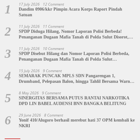
17 July 2026
12 Comment
1
Dandim 0906/kkr Pimpin Acara Korps Raport Pindah
Satuan
11 July 2026
11 Comment
2
SPDP Diduga Hilang, Nomor Laporan Polisi Berbeda!
Penanganan Dugaan Mafia Tanah di Polda Sulut Disorot,
Jackson Sambow: LIN Siap Kawal Hingga Tingkat Pusat
11 July 2026
10 Comment
3
SPDP Disebut Hilang dan Nomor Laporan Polisi Berbeda,
Penanganan Dugaan Mafia Tanah di Polda Sulut
Dipertanyakan
15 July 2026
9 Comment
4
SEMARAK PUNCAK MPLS SDN Pangarengan 1,
Drumband, Pelepasan Balon, hingga Tahlil Bersama Warnai
Penutupan Kegiatan
8 May 2026
9 Comment
5
SINERGITAS BERSAMA PUTUS RANTAI NARKOTIKA
DPD LIN BABEL AUDENSI BNN BANGKA BELITUNG
29 June 2026
8 Comment
6
Yonif 410/Alugoro berhasil merebut hati 37 OPM kembali ke
NKRI