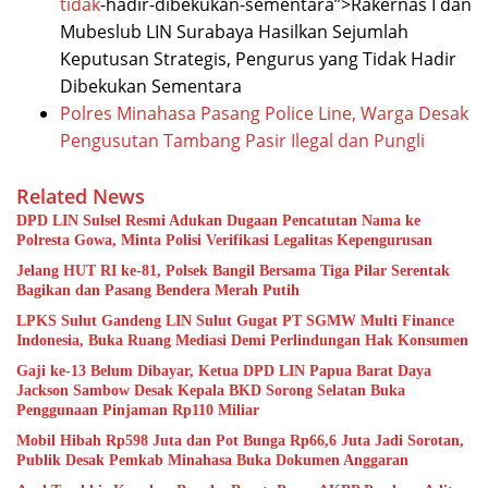
tidak
-hadir-dibekukan-sementara”>Rakernas I dan
Mubeslub LIN Surabaya Hasilkan Sejumlah
Keputusan Strategis, Pengurus yang Tidak Hadir
Dibekukan Sementara
Polres Minahasa Pasang Police Line, Warga Desak
Pengusutan Tambang Pasir Ilegal dan Pungli
Related News
DPD LIN Sulsel Resmi Adukan Dugaan Pencatutan Nama ke
Polresta Gowa, Minta Polisi Verifikasi Legalitas Kepengurusan
Jelang HUT RI ke-81, Polsek Bangil Bersama Tiga Pilar Serentak
Bagikan dan Pasang Bendera Merah Putih
LPKS Sulut Gandeng LIN Sulut Gugat PT SGMW Multi Finance
Indonesia, Buka Ruang Mediasi Demi Perlindungan Hak Konsumen
Gaji ke-13 Belum Dibayar, Ketua DPD LIN Papua Barat Daya
Jackson Sambow Desak Kepala BKD Sorong Selatan Buka
Penggunaan Pinjaman Rp110 Miliar
Mobil Hibah Rp598 Juta dan Pot Bunga Rp66,6 Juta Jadi Sorotan,
Publik Desak Pemkab Minahasa Buka Dokumen Anggaran