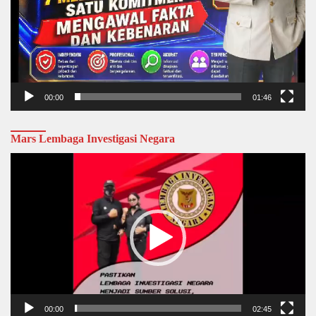
00:00
01:46
Mars Lembaga Investigasi Negara
Video
Player
00:00
02:45