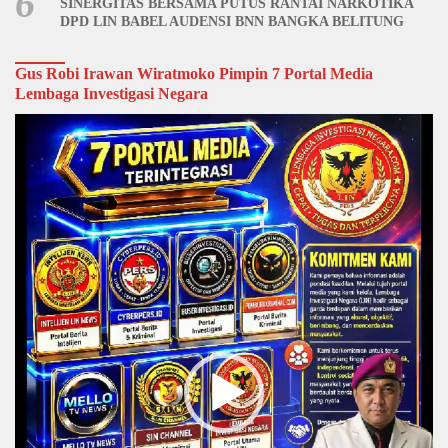
6
SINERGITAS BERSAMA PUTUS RANTAI NARKOTIKA
DPD LIN BABEL AUDENSI BNN BANGKA BELITUNG
Gus Robi Irawan Wiratmoko Pimpin 7 Portal Media
Lembaga Investigasi Negara
Video
Player