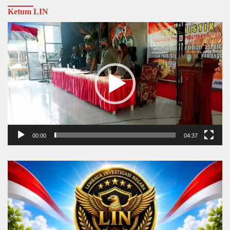
Ketum LIN
Video
Player
00:00
04:37