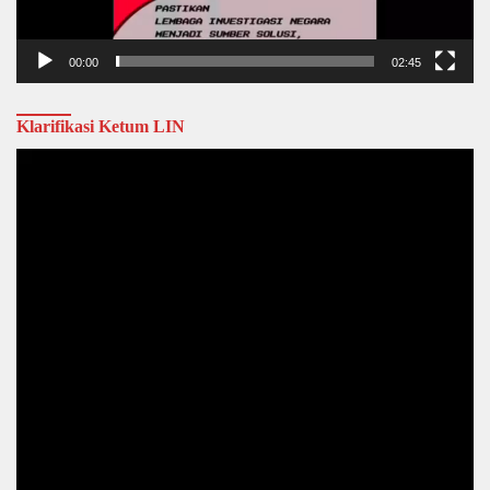
00:00
02:45
Klarifikasi Ketum LIN
Video
Player