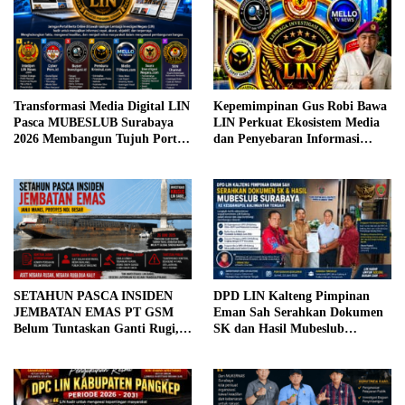
Transformasi Media Digital LIN
Kepemimpinan Gus Robi Bawa
Pasca MUBESLUB Surabaya
LIN Perkuat Ekosistem Media
2026 Membangun Tujuh Portal
dan Penyebaran Informasi
Berita Terintegrasi yang Cepat,
Nasional
Akurat, Objektif, dan
Bertanggung Jawab
SETAHUN PASCA INSIDEN
DPD LIN Kalteng Pimpinan
JEMBATAN EMAS PT GSM
Eman Sah Serahkan Dokumen
Belum Tuntaskan Ganti Rugi,
SK dan Hasil Mubeslub
Pemprov Babel Dinilai Lemah
Surabaya ke Kesbangpol
Tegakkan Hukum
Kalimantan Tengah