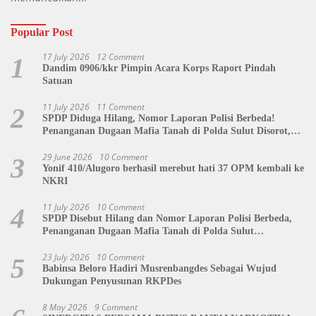
Popular Post
17 July 2026
12 Comment
1
Dandim 0906/kkr Pimpin Acara Korps Raport Pindah
Satuan
11 July 2026
11 Comment
2
SPDP Diduga Hilang, Nomor Laporan Polisi Berbeda!
Penanganan Dugaan Mafia Tanah di Polda Sulut Disorot,
Jackson Sambow: LIN Siap Kawal Hingga Tingkat Pusat
29 June 2026
10 Comment
3
Yonif 410/Alugoro berhasil merebut hati 37 OPM kembali ke
NKRI
11 July 2026
10 Comment
4
SPDP Disebut Hilang dan Nomor Laporan Polisi Berbeda,
Penanganan Dugaan Mafia Tanah di Polda Sulut
Dipertanyakan
23 July 2026
10 Comment
5
Babinsa Beloro Hadiri Musrenbangdes Sebagai Wujud
Dukungan Penyusunan RKPDes
8 May 2026
9 Comment