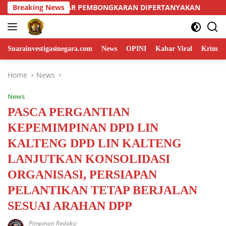
Skip
 DIPERTANYAKAN
Breaking News
Kemanunggalan TNI dan Rakyat, Babin
to
content
Suarainvestigasinegara.com
News
OPINI
Kabar Viral
Krimina
Home
News
News
PASCA PERGANTIAN
KEPEMIMPINAN DPD LIN
KALTENG DPD LIN KALTENG
LANJUTKAN KONSOLIDASI
ORGANISASI, PERSIAPAN
PELANTIKAN TETAP BERJALAN
SESUAI ARAHAN DPP
Pimpinan Redaksi