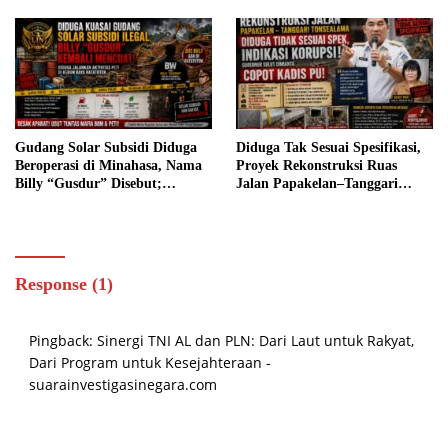
Perkembangan Kasus
BELUM TERSENTUH
PENEGAKAN HUKUM, ADA
APA?
Gudang Solar Subsidi Diduga
Diduga Tak Sesuai Spesifikasi,
Beroperasi di Minahasa, Nama
Proyek Rekonstruksi Ruas
Billy “Gusdur” Disebut;
Jalan Papakelan–Tanggari
Dugaan PETI di Ratatotok
Tonsea Lama Senilai Rp3,98
Turut Disorot
Miliar Jadi Sorotan, Warga
Desak Audit dan Evaluasi.
Response (1)
Pingback:
Sinergi TNI AL dan PLN: Dari Laut untuk Rakyat,
Dari Program untuk Kesejahteraan -
suarainvestigasinegara.com