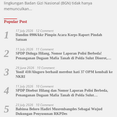
lingkungan Badan Gizi Nasional (BGN) tidak hanya
memunculkan...
Popular Post
17 July 2026
12 Comment
1
Dandim 0906/kkr Pimpin Acara Korps Raport Pindah
Satuan
11 July 2026
11 Comment
2
SPDP Diduga Hilang, Nomor Laporan Polisi Berbeda!
Penanganan Dugaan Mafia Tanah di Polda Sulut Disorot,
Jackson Sambow: LIN Siap Kawal Hingga Tingkat Pusat
29 June 2026
10 Comment
3
Yonif 410/Alugoro berhasil merebut hati 37 OPM kembali ke
NKRI
11 July 2026
10 Comment
4
SPDP Disebut Hilang dan Nomor Laporan Polisi Berbeda,
Penanganan Dugaan Mafia Tanah di Polda Sulut
Dipertanyakan
23 July 2026
10 Comment
5
Babinsa Beloro Hadiri Musrenbangdes Sebagai Wujud
Dukungan Penyusunan RKPDes