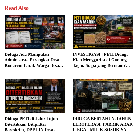
Read Also
Diduga Ada Manipulasi
INVESTIGASI | PETI Diduga
Administrasi Perangkat Desa
Kian Menggurita di Gunung
Konarom Barat, Warga Desak
Tagin, Siapa yang Bermain?
Inspektorat dan APH Turun
Aparat Diminta Jangan Tutup
Tangan
Mata
Diduga PETI di Jalur Tujuh
DIDUGA BERTAHUN-TAHUN
Ditertibkan Ditipidter
BEROPERASI, PABRIK ARAK
Bareskrim, DPP LIN Desak
ILEGAL MILIK SOSOK YANG
Polres Kotamobagu Buka
DIJULUKI “BOS APU”