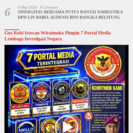
8 May 2026
9 Comment
6
SINERGITAS BERSAMA PUTUS RANTAI NARKOTIKA
DPD LIN BABEL AUDENSI BNN BANGKA BELITUNG
Gus Robi Irawan Wiratmoko Pimpin 7 Portal Media
Lembaga Investigasi Negara
Video
Player