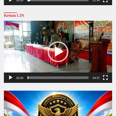
00:00
01:44
Ketum LIN
Video
Player
00:00
04:37