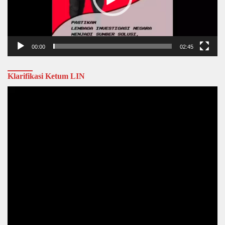
00:00
02:45
Klarifikasi Ketum LIN
Video
Player