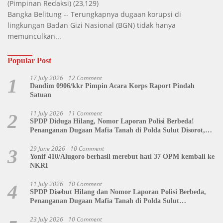
(Pimpinan Redaksi)
(23,129)
Bangka Belitung -- Terungkapnya dugaan korupsi di
lingkungan Badan Gizi Nasional (BGN) tidak hanya
memunculkan...
Popular Post
17 July 2026
12 Comment
1
Dandim 0906/kkr Pimpin Acara Korps Raport Pindah
Satuan
11 July 2026
11 Comment
2
SPDP Diduga Hilang, Nomor Laporan Polisi Berbeda!
Penanganan Dugaan Mafia Tanah di Polda Sulut Disorot,
Jackson Sambow: LIN Siap Kawal Hingga Tingkat Pusat
29 June 2026
10 Comment
3
Yonif 410/Alugoro berhasil merebut hati 37 OPM kembali ke
NKRI
11 July 2026
10 Comment
4
SPDP Disebut Hilang dan Nomor Laporan Polisi Berbeda,
Penanganan Dugaan Mafia Tanah di Polda Sulut
Dipertanyakan
23 July 2026
10 Comment