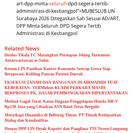
art-dpp-minta-
seluruh
-dpd-segera-tertib-
administrasi-di-kesbangpol”>MUBESLUB LIN
Surabaya 2026 Ditegaskan Sah Sesuai AD/ART,
DPP Minta Seluruh DPD Segera Tertib
Administrasi di Kesbangpol
Related News
Doulos Tikala FC Matangkan Persiapan Jelang Turnamen
Antarwartawan se-Sulut.
Ketum LIN Pastikan Kantor Komando Senyap Gowa Siap
Beroperasi, Keliling Pantau Potensi Daerah
EKSEKUSI TANAH DAN BANGUNAN DI AIRMADIDI TUAI
KEBERATAN: TERMohon KLAIM PERKARA MASIH
BERPROSES PK, DASAR PEMBONGKARAN DIPERTANYAKAN
Mediasi Gagal Total, Kasus Dugaan Penggelapan Honda HR-V
Rp130 Juta yang Libatkan ASN Basel Terus Bergulir
Menyikapi Dinamika di Belitung Timur, PT Timah Kedepankan
Dialog dan Kondusifitas
Humas DPP LIN Desak Kapolri dan Panglima TNI Turun Langsung