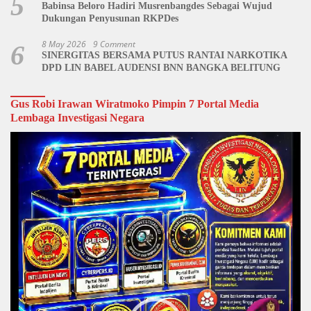
5
Babinsa Beloro Hadiri Musrenbangdes Sebagai Wujud
Dukungan Penyusunan RKPDes
8 May 2026
9 Comment
6
SINERGITAS BERSAMA PUTUS RANTAI NARKOTIKA
DPD LIN BABEL AUDENSI BNN BANGKA BELITUNG
Gus Robi Irawan Wiratmoko Pimpin 7 Portal Media
Lembaga Investigasi Negara
Video
Player