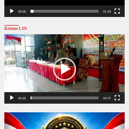
00:00
01:44
Ketum LIN
Video
Player
00:00
04:37