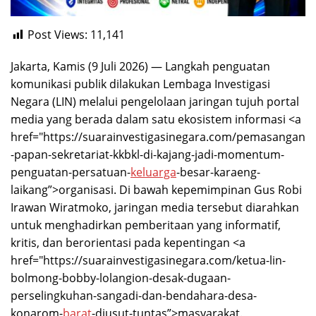
Post Views:
11,141
Jakarta, Kamis (9 Juli 2026) — Langkah penguatan
komunikasi publik dilakukan Lembaga Investigasi
Negara (LIN) melalui pengelolaan jaringan tujuh portal
media yang berada dalam satu ekosistem informasi <a
href="https://suarainvestigasinegara.com/pemasangan
-papan-sekretariat-kkbkl-di-kajang-jadi-momentum-
penguatan-persatuan-
keluarga
-besar-karaeng-
laikang”>organisasi. Di bawah kepemimpinan Gus Robi
Irawan Wiratmoko, jaringan media tersebut diarahkan
untuk menghadirkan pemberitaan yang informatif,
kritis, dan berorientasi pada kepentingan <a
href="https://suarainvestigasinegara.com/ketua-lin-
bolmong-bobby-lolangion-desak-dugaan-
perselingkuhan-sangadi-dan-bendahara-desa-
konarom-
barat
-diusut-tuntas”>masyarakat.