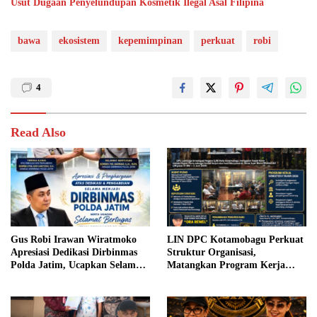
Usut Dugaan Penyelundupan Kosmetik Ilegal Asal Filipina
bawa
ekosistem
kepemimpinan
perkuat
robi
4
Read Also
Gus Robi Irawan Wiratmoko
LIN DPC Kotamobagu Perkuat
Apresiasi Dedikasi Dirbinmas
Struktur Organisasi,
Polda Jatim, Ucapkan Selamat
Matangkan Program Kerja
Bertugas kepada Kombes Pol
Pascamubeslub 2026
Darman