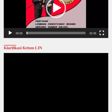
00:00
02:45
Klarifikasi Ketum LIN
Video
Player