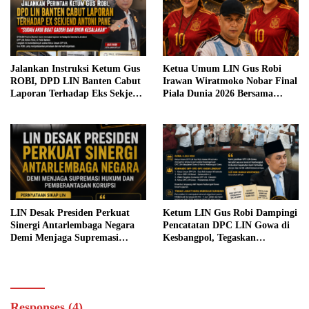
Jalankan Instruksi Ketum Gus
Ketua Umum LIN Gus Robi
ROBI, DPD LIN Banten Cabut
Irawan Wiratmoko Nobar Final
Laporan Terhadap Eks Sekjen
Piala Dunia 2026 Bersama
Antoni Pane: Utamakan
Pengurus dan Masyarakat,
Persatuan dan Marwah
Pererat Silaturahmi dalam
Organisasi
Suasana Penuh Keakraban
LIN Desak Presiden Perkuat
Ketum LIN Gus Robi Dampingi
Sinergi Antarlembaga Negara
Pencatatan DPC LIN Gowa di
Demi Menjaga Supremasi
Kesbangpol, Tegaskan
Hukum dan Pemberantasan
Kepengurusan Sah Hasil
Korupsi
MUBESLUB
Responses (4)