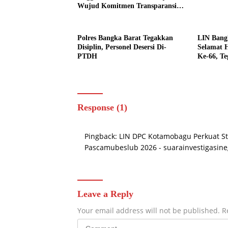
Wujud Komitmen Transparansi
Penanganan Dugaan
Penganiayaan
Polres Bangka Barat Tegakkan
LIN Bang
Disiplin, Personel Desersi Di-
Selamat 
PTDH
Ke-66, T
Perkuat S
Hukum
Response (1)
Pingback:
LIN DPC Kotamobagu Perkuat St
Pascamubeslub 2026 - suarainvestigasin
Leave a Reply
Your email address will not be published.
R