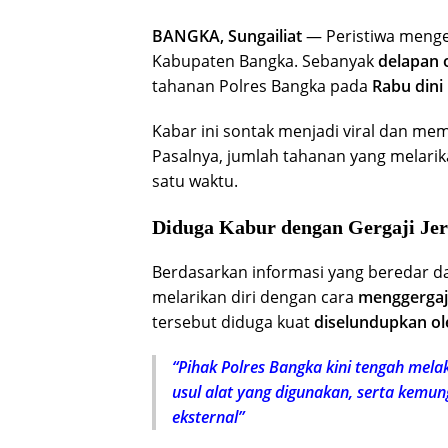
BANGKA, Sungailiat
— Peristiwa meng
Kabupaten
Bangka
. Sebanyak
delapan 
tahanan
Polres Bangka
pada
Rabu dini 
Kabar ini sontak menjadi viral dan me
Pasalnya, jumlah tahanan yang melarikan
satu waktu.
Diduga Kabur dengan Gergaji Jeru
Berdasarkan informasi yang beredar da
melarikan diri dengan cara
menggergaji
tersebut diduga kuat
diselundupkan o
“Pihak
Polres Bangka
kini tengah mela
usul alat yang digunakan, serta kemu
eksternal”