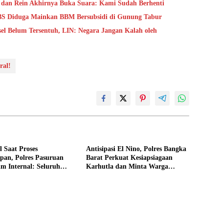
is dan Rein Akhirnya Buka Suara: Kami Sudah Berhenti
LBS Diduga Mainkan BBM Bersubsidi di Gunung Tabur
el Belum Tersentuh, LIN: Negara Jangan Kalah oleh
ral!
 Saat Proses
Antisipasi El Nino, Polres Bangka
pan, Polres Pasuruan
Barat Perkuat Kesiapsiagaan
m Internal: Seluruh
Karhutla dan Minta Warga
iperiksa
Segera Laporkan Titik Api