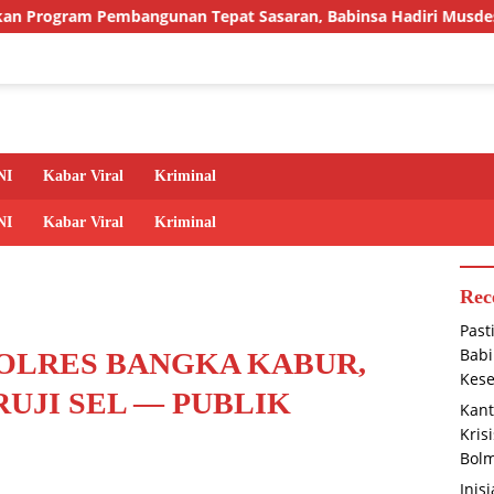
ngunan Tepat Sasaran, Babinsa Hadiri Musdes Demi Terwujudny
NI
Kabar Viral
Kriminal
NI
Kabar Viral
Kriminal
Rec
Past
Babi
POLRES BANGKA KABUR,
Kese
RUJI SEL — PUBLIK
Kant
Kris
Bolm
Inis