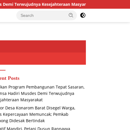
a Kesejahteraan Masyarakat
Kantor Desa Konarom Bara
ent Posts
ikan Program Pembangunan Tepat Sasaran,
nsa Hadiri Musdes Demi Terwujudnya
jahteraan Masyarakat
or Desa Konarom Barat Disegel Warga,
is Kepercayaan Memuncak; Pemkab
ong Didesak Bertindak
iatif Mandiri, Petani Dusun Rannayya