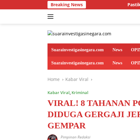
Skip
Breaking News
Pastikan Program Pemba
to
content
Suarainvestigasinegara.com
News
OPI
Suarainvestigasinegara.com
News
OPI
Home
Kabar Viral
Kabar Viral
,
Kriminal
VIRAL! 8 TAHANAN 
DIDUGA GERGAJI JE
GEMPAR
Pimpinan Redaksi