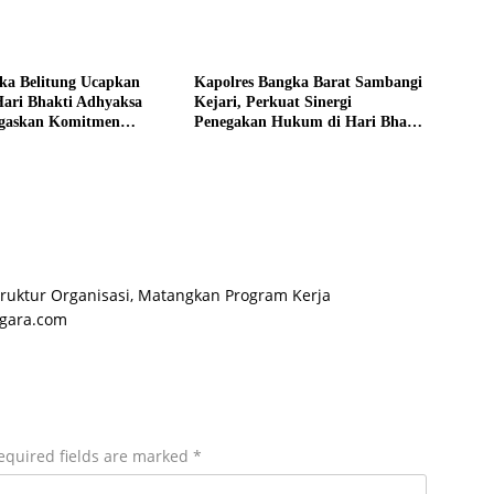
ka Belitung Ucapkan
Kapolres Bangka Barat Sambangi
Hari Bhakti Adhyaksa
Kejari, Perkuat Sinergi
egaskan Komitmen
Penegakan Hukum di Hari Bhakti
inergi Penegakan
Adhyaksa ke-66
ruktur Organisasi, Matangkan Program Kerja
egara.com
equired fields are marked
*