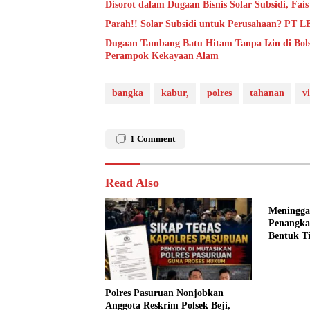
Disorot dalam Dugaan Bisnis Solar Subsidi, Fa
Parah!! Solar Subsidi untuk Perusahaan? PT 
Dugaan Tambang Batu Hitam Tanpa Izin di Bols
Perampok Kekayaan Alam
bangka
kabur,
polres
tahanan
vi
1
Comment
Read Also
Meninggal
Penangka
Bentuk Ti
Anggota D
Polres Pasuruan Nonjobkan
Anggota Reskrim Polsek Beji,