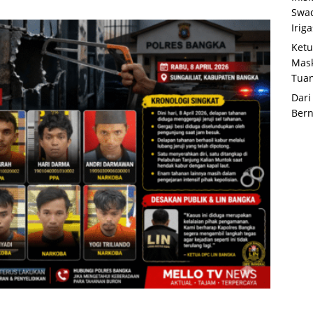
Swad
Irig
Ketu
Mask
Tua
Dari
Bern