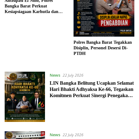
Antisipasi El Nino, Polres
Bangka Barat Perkuat
Kesiapsiagaan Karhutla dan
Minta Warga Segera Laporkan
Titik Api
Polres Bangka Barat Tegakkan
Disiplin, Personel Desersi Di-
PTDH
News
22 July 2026
LIN Bangka Belitung Ucapkan Selamat
Hari Bhakti Adhyaksa Ke-66, Tegaskan
Komitmen Perkuat Sinergi Penegakan
Hukum
News
22 July 2026