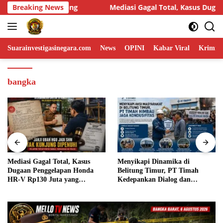
Skip
agal Total, Kasus Dugaan Penggelapan Honda HR-V Rp130 Juta yan
Breaking News
to
content
Suarainvestigasinegara.com
News
OPINI
Kabar Viral
Krimina
bangka
Menyikapi Dinamika di
Humas DPP LIN Desak Kapolri
Belitung Timur, PT Timah
dan Panglima TNI Turun
Kedepankan Dialog dan
Langsung Usut Dugaan
Kondusifitas
Penyelundupan Kosmetik Ilegal
Asal Filipina