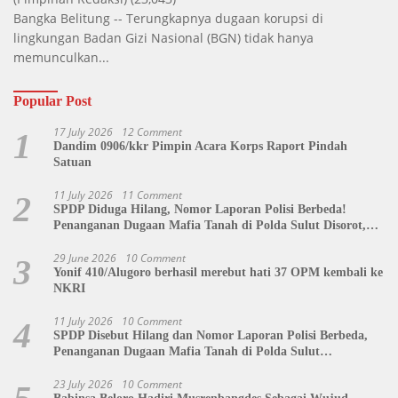
Bangka Belitung -- Terungkapnya dugaan korupsi di
lingkungan Badan Gizi Nasional (BGN) tidak hanya
memunculkan...
Popular Post
17 July 2026
12 Comment
1
Dandim 0906/kkr Pimpin Acara Korps Raport Pindah
Satuan
11 July 2026
11 Comment
2
SPDP Diduga Hilang, Nomor Laporan Polisi Berbeda!
Penanganan Dugaan Mafia Tanah di Polda Sulut Disorot,
Jackson Sambow: LIN Siap Kawal Hingga Tingkat Pusat
29 June 2026
10 Comment
3
Yonif 410/Alugoro berhasil merebut hati 37 OPM kembali ke
NKRI
11 July 2026
10 Comment
4
SPDP Disebut Hilang dan Nomor Laporan Polisi Berbeda,
Penanganan Dugaan Mafia Tanah di Polda Sulut
Dipertanyakan
23 July 2026
10 Comment