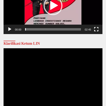
00:00
02:45
Klarifikasi Ketum LIN
Video
Player