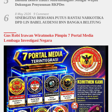
5
Babinsa Beloro Hadiri Musrenbangdes Sebagai Wujud
Dukungan Penyusunan RKPDes
8 May 2026
9 Comment
6
SINERGITAS BERSAMA PUTUS RANTAI NARKOTIKA
DPD LIN BABEL AUDENSI BNN BANGKA BELITUNG
Gus Robi Irawan Wiratmoko Pimpin 7 Portal Media
Lembaga Investigasi Negara
Video
Player