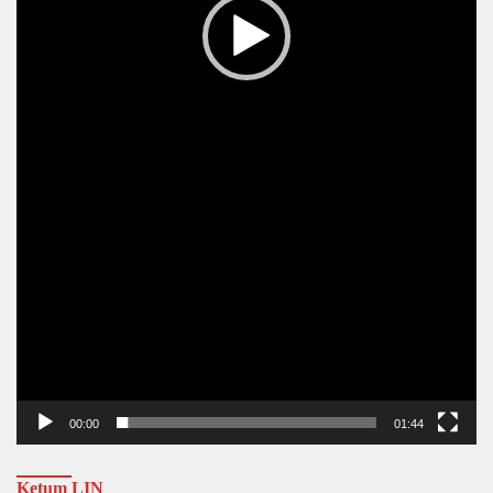
00:00
01:44
Ketum LIN