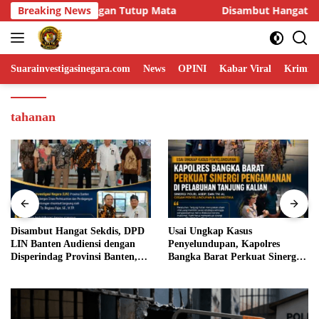
Skip
isambut Hangat Sekdis, DPD LIN Banten Audiensi dengan Disperi
Breaking News
to
content
Suarainvestigasinegara.com
News
OPINI
Kabar Viral
Krimina
tahanan
Disambut Hangat Sekdis, DPD
Usai Ungkap Kasus
LIN Banten Audiensi dengan
Penyelundupan, Kapolres
Disperindag Provinsi Banten,
Bangka Barat Perkuat Sinergi
Siap Bangun Kolaborasi untuk
Pengamanan di Pelabuhan
Kemajuan Daerah
Tanjung Kalian