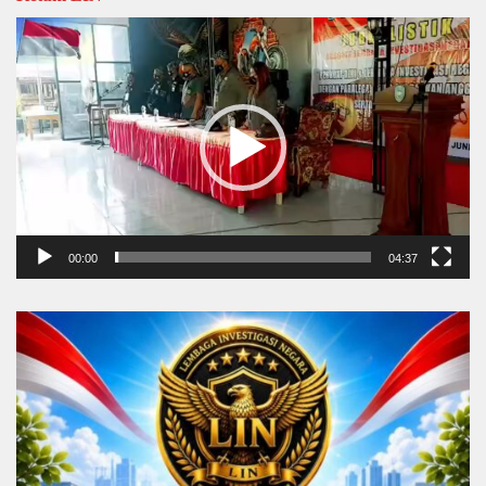
Video
Player
00:00
04:37