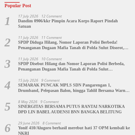
Popular Post
17 July 2026
12 Comment
1
Dandim 0906/kkr Pimpin Acara Korps Raport Pindah
Satuan
11 July 2026
11 Comment
2
SPDP Diduga Hilang, Nomor Laporan Polisi Berbeda!
Penanganan Dugaan Mafia Tanah di Polda Sulut Disorot,
Jackson Sambow: LIN Siap Kawal Hingga Tingkat Pusat
11 July 2026
10 Comment
3
SPDP Disebut Hilang dan Nomor Laporan Polisi Berbeda,
Penanganan Dugaan Mafia Tanah di Polda Sulut
Dipertanyakan
15 July 2026
9 Comment
4
SEMARAK PUNCAK MPLS SDN Pangarengan 1,
Drumband, Pelepasan Balon, hingga Tahlil Bersama Warnai
Penutupan Kegiatan
8 May 2026
9 Comment
5
SINERGITAS BERSAMA PUTUS RANTAI NARKOTIKA
DPD LIN BABEL AUDENSI BNN BANGKA BELITUNG
29 June 2026
8 Comment
6
Yonif 410/Alugoro berhasil merebut hati 37 OPM kembali ke
NKRI