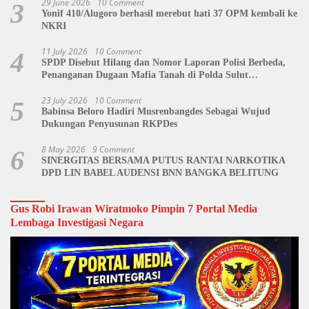
29 June 2026
10 Comment
3
Yonif 410/Alugoro berhasil merebut hati 37 OPM kembali ke
NKRI
11 July 2026
10 Comment
4
SPDP Disebut Hilang dan Nomor Laporan Polisi Berbeda,
Penanganan Dugaan Mafia Tanah di Polda Sulut
Dipertanyakan
23 July 2026
10 Comment
5
Babinsa Beloro Hadiri Musrenbangdes Sebagai Wujud
Dukungan Penyusunan RKPDes
8 May 2026
9 Comment
6
SINERGITAS BERSAMA PUTUS RANTAI NARKOTIKA
DPD LIN BABEL AUDENSI BNN BANGKA BELITUNG
Gus Robi Irawan Wiratmoko Pimpin 7 Portal Media
Lembaga Investigasi Negara
Video
Player