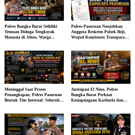
Polres Bangka Barat Selidiki
Polres Pasuruan Nonjobkan
Temuan Diduga Tengkorak
Anggota Reskrim Polsek Beji,
Manusia di Jebus, Warga
Wujud Komitmen Transparansi
Diimbau Tidak Berspekulasi
Penanganan Dugaan
Penganiayaan
Meninggal Saat Proses
Antisipasi El Nino, Polres
Penangkapan, Polres Pasuruan
Bangka Barat Perkuat
Bentuk Tim Internal: Seluruh
Kesiapsiagaan Karhutla dan
Anggota Diperiksa
Minta Warga Segera Laporkan
Titik Api