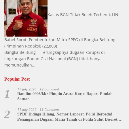
Kasus BGN Tidak Boleh Terhenti, LIN
Babel Soroti Pembentukan Mitra SPPG di Bangka Belitung
(Pimpinan Redaksi)
(22,803)
Bangka Belitung -- Terungkapnya dugaan korupsi di
lingkungan Badan Gizi Nasional (BGN) tidak hanya
memunculkan...
Popular Post
17 July 2026
12 Comment
1
Dandim 0906/kkr Pimpin Acara Korps Raport Pindah
Satuan
11 July 2026
11 Comment
2
SPDP Diduga Hilang, Nomor Laporan Polisi Berbeda!
Penanganan Dugaan Mafia Tanah di Polda Sulut Disorot,
Jackson Sambow: LIN Siap Kawal Hingga Tingkat Pusat