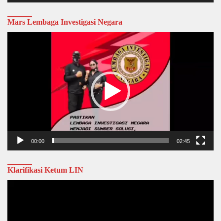
Mars Lembaga Investigasi Negara
Video
Player
00:00
02:45
Klarifikasi Ketum LIN
Video
Player