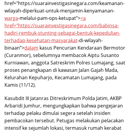
href="https://suarainvestigasinegara.com/keamanan-
wilayah-diperkuat-untuk-menjamin-kenyamanan-
warga
-melalui-pam-ops-ketupat”>
<a
href="https://suarainvestigasinegara.com/babinsa-
hadiri-rembuk-stunting-sebagai-bentuk-kepedulian-
terhadap-kesehatan-
masyarakat
-di-wilayah-
binaan”>
dalam
kasus Pencurian Kendaraan Bermotor
(Curanmor), sebelumnya membacok Aiptu Susanto
Kurniawan, anggota Satreskrim Polres Lumajang, saat
proses penangkapan di kawasan Jalan Gajah Mada,
Kelurahan Kepuharjo, Kecamatan Lumajang, pada
Kamis (11/12).
Kasubdit III Jatanras Ditreskrimum Polda Jatim, AKBP
Arbaridi Jumhur, mengungkapkan bahwa pengejaran
terhadap pelaku dimulai segera setelah insiden
pembacokan tersebut. Petugas melakukan pelacakan
intensif ke sejumlah lokasi, termasuk rumah kerabat