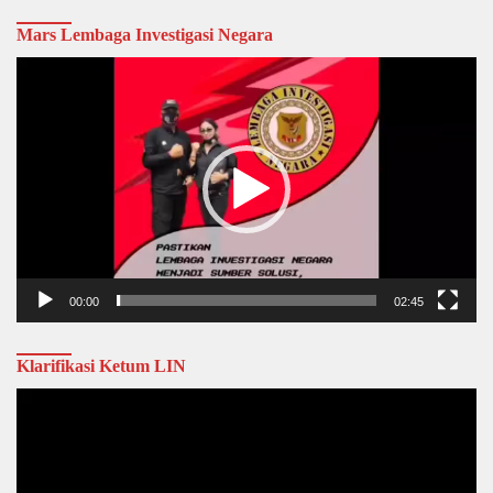
Mars Lembaga Investigasi Negara
Video
Player
00:00
02:45
Klarifikasi Ketum LIN
Video
Player