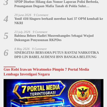
3
SPDP Disebut Hilang dan Nomor Laporan Polisi Berbeda,
Penanganan Dugaan Mafia Tanah di Polda Sulut
Dipertanyakan
29 June 2026
9 Comment
4
Yonif 410/Alugoro berhasil merebut hati 37 OPM kembali ke
NKRI
23 July 2026
9 Comment
5
Babinsa Beloro Hadiri Musrenbangdes Sebagai Wujud
Dukungan Penyusunan RKPDes
8 May 2026
9 Comment
6
SINERGITAS BERSAMA PUTUS RANTAI NARKOTIKA
DPD LIN BABEL AUDENSI BNN BANGKA BELITUNG
Gus Robi Irawan Wiratmoko Pimpin 7 Portal Media
Lembaga Investigasi Negara
Video
Player