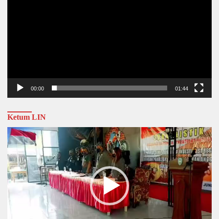
00:00
01:44
Ketum LIN
Video
Player