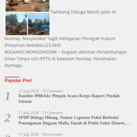
Tambang Diduga Masih Jalan di
Nuntap, Masyarakat Tagih Ketegasan Penegak Hukum
(Pimpinan Redaksi)
(22,569)
BOLAANG MONGONDOW – Dugaan aktivitas Pertambangan
Emas Tanpa Izin (PETI) di kawasan Nuntap, Kecamatan
Dumoga...
Popular Post
17 July 2026
12 Comment
1
Dandim 0906/kkr Pimpin Acara Korps Raport Pindah
Satuan
11 July 2026
11 Comment
2
SPDP Diduga Hilang, Nomor Laporan Polisi Berbeda!
Penanganan Dugaan Mafia Tanah di Polda Sulut Disorot,
Jackson Sambow: LIN Siap Kawal Hingga Tingkat Pusat
11 July 2026
10 Comment