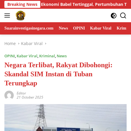
Skip
Babel Tertinggal, Pertumbuhan Triwulan II-2026 Terendah di Su
Breaking News
to
content
Suarainvestigasinegara.com
News
OPINI
Kabar Viral
Krimina
Home
Kabar Viral
OPINI
,
Kabar Viral
,
Kriminal
,
News
Negara Terlibat, Rakyat Dibohongi:
Skandal SIM Instan di Tuban
Terungkap
Editor
21 October 2025