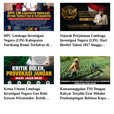
DPC Lembaga Investigasi
Sejarah Perjalanan Lembaga
Negara (LIN) Kabupaten
Investigasi Negara (LIN): Dari
Enrekang Resmi Terdaftar di
Berdiri Tahun 2017 hingga
Kesbangpol, Perkuat Sinergi
Konsolidasi Nasional 2026
dengan Pemerintah Daerah
Ketua Umum Lembaga
Kemanunggalan TNI Dengan
Investigasi Negara Gus Robi
Rakyat Terjalin Erat Melalui
Irawan Wiratmoko: Kritik
Pendampingan Babinsa Kepada
Boleh, Provokasi Jangan; Mari
Petani Sayuran
Jaga NKRI