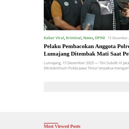
Kabar Viral
,
Kriminal
,
News
,
OPINI
15 December
Pelaku Pembacokan Anggota Polr
Lumajang Ditembak Mati Saat P
Hebat dengan Petugas
Lumajang, 15 Desember 2025 — Tim Subdit III Jat
Ditreskrimum Polda Jawa Timur terpaksa mengam
Most Viewed Posts