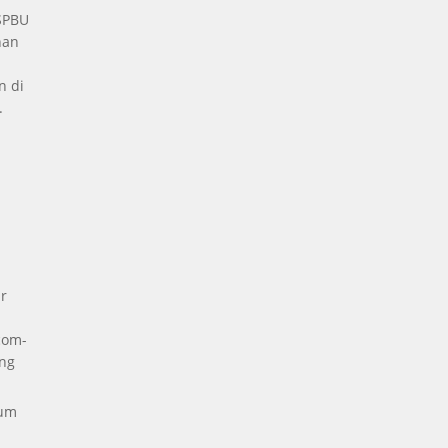
 SPBU
nan
n di
.
a
r
com-
ng
kum