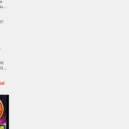
an
ia
37
AI
SI
al