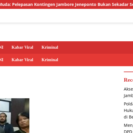
pasan Kontingen Jambore Jeneponto Bukan Sekadar Seremoni
NI
Kabar Viral
Kriminal
NI
Kabar Viral
Kriminal
Rec
Akse
Jamb
Pold
Huku
di B
Meng
DPD 