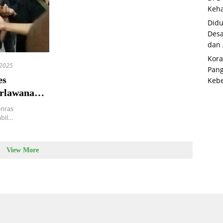
Keha
Didu
Desa
dan
Kora
 2025
Pan
es
Kebe
erlawanan
anras
bil…
View More