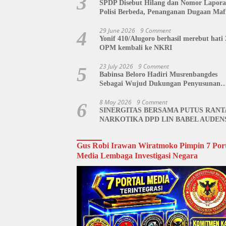
3
SPDP Disebut Hilang dan Nomor Lapor
Polisi Berbeda, Penanganan Dugaan Maf
Tanah di Polda Sulut Dipertanyakan
29 June 2026
9 Comment
4
Yonif 410/Alugoro berhasil merebut hati 
OPM kembali ke NKRI
23 July 2026
9 Comment
5
Babinsa Beloro Hadiri Musrenbangdes
Sebagai Wujud Dukungan Penyusunan
RKPDes
8 May 2026
9 Comment
6
SINERGITAS BERSAMA PUTUS RANT
NARKOTIKA DPD LIN BABEL AUDEN
BNN BANGKA BELITUNG
Gus Robi Irawan Wiratmoko Pimpin 7 Port
Media Lembaga Investigasi Negara