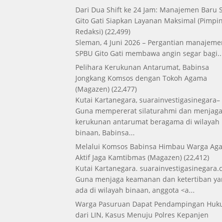
Dari Dua Shift ke 24 Jam: Manajemen Baru
Gito Gati Siapkan Layanan Maksimal
(Pimpi
Redaksi)
(22,499)
Sleman, 4 Juni 2026 – Pergantian manajeme
SPBU Gito Gati membawa angin segar bagi..
Pelihara Kerukunan Antarumat, Babinsa
Jongkang Komsos dengan Tokoh Agama
(Magazen)
(22,477)
Kutai Kartanegara, suarainvestigasinegara–
Guna mempererat silaturahmi dan menjag
kerukunan antarumat beragama di wilayah
binaan, Babinsa...
Melalui Komsos Babinsa Himbau Warga Aga
Aktif Jaga Kamtibmas
(Magazen)
(22,412)
Kutai Kartanegara. suarainvestigasinegara.
Guna menjaga keamanan dan ketertiban ya
ada di wilayah binaan, anggota <a...
Warga Pasuruan Dapat Pendampingan Hu
dari LIN, Kasus Menuju Polres Kepanjen