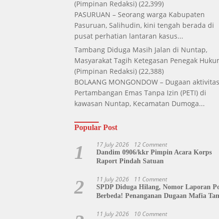
(Pimpinan Redaksi)
(22,399)
PASURUAN – Seorang warga Kabupaten
Pasuruan, Salihudin, kini tengah berada di
pusat perhatian lantaran kasus...
Tambang Diduga Masih Jalan di Nuntap,
Masyarakat Tagih Ketegasan Penegak Huk
(Pimpinan Redaksi)
(22,388)
BOLAANG MONGONDOW – Dugaan aktivita
Pertambangan Emas Tanpa Izin (PETI) di
kawasan Nuntap, Kecamatan Dumoga...
Popular Post
17 July 2026
12 Comment
1
Dandim 0906/kkr Pimpin Acara Korps
Raport Pindah Satuan
11 July 2026
11 Comment
2
SPDP Diduga Hilang, Nomor Laporan Pol
Berbeda! Penanganan Dugaan Mafia Ta
di Polda Sulut Disorot, Jackson Sambow
Siap Kawal Hingga Tingkat Pusat
11 July 2026
10 Comment