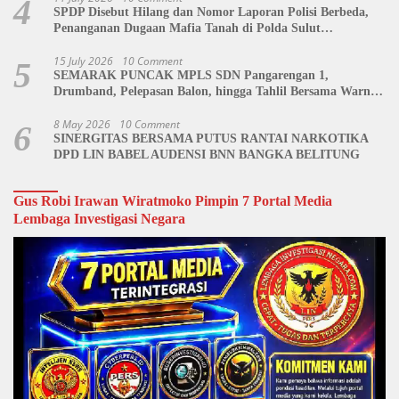
4
SPDP Disebut Hilang dan Nomor Laporan Polisi Berbeda,
Penanganan Dugaan Mafia Tanah di Polda Sulut
Dipertanyakan
15 July 2026
10 Comment
5
SEMARAK PUNCAK MPLS SDN Pangarengan 1,
Drumband, Pelepasan Balon, hingga Tahlil Bersama Warnai
Penutupan Kegiatan
8 May 2026
10 Comment
6
SINERGITAS BERSAMA PUTUS RANTAI NARKOTIKA
DPD LIN BABEL AUDENSI BNN BANGKA BELITUNG
Gus Robi Irawan Wiratmoko Pimpin 7 Portal Media
Lembaga Investigasi Negara
Video
Player