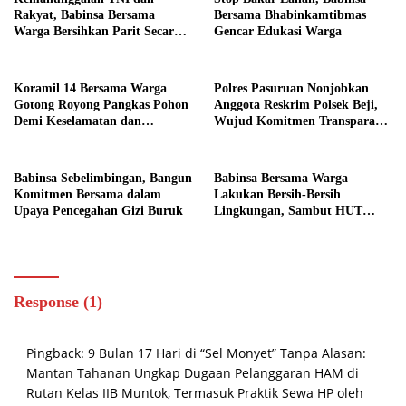
Rakyat, Babinsa Bersama
Bersama Bhabinkamtibmas
Warga Bersihkan Parit Secara
Gencar Edukasi Warga
Gotong Royong
Koramil 14 Bersama Warga
Polres Pasuruan Nonjobkan
Gotong Royong Pangkas Pohon
Anggota Reskrim Polsek Beji,
Demi Keselamatan dan
Wujud Komitmen Transparansi
Kebersihan Lingkungan
Penanganan Dugaan
Penganiayaan
Babinsa Sebelimbingan, Bangun
Babinsa Bersama Warga
Komitmen Bersama dalam
Lakukan Bersih-Bersih
Upaya Pencegahan Gizi Buruk
Lingkungan, Sambut HUT
Kemerdekaan dengan Semangat
Nasionalisme
Response (1)
Pingback:
9 Bulan 17 Hari di “Sel Monyet” Tanpa Alasan:
Mantan Tahanan Ungkap Dugaan Pelanggaran HAM di
Rutan Kelas IIB Muntok, Termasuk Praktik Sewa HP oleh