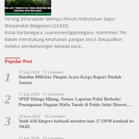
Terong Diharapkan Mampu Penuhi Kebutuhan Sayur
Masyarakat
(Magazen)
(23,420)
Kutai Kartanegara, suarainvestigasinegara– Komitmen TNI
dalam mendukung ketahanan pangan terus diwujudkan
melalui pendampingan kepada para...
Popular Post
17 July 2026
12 Comment
1
Dandim 0906/kkr Pimpin Acara Korps Raport Pindah
Satuan
11 July 2026
11 Comment
2
SPDP Diduga Hilang, Nomor Laporan Polisi Berbeda!
Penanganan Dugaan Mafia Tanah di Polda Sulut Disorot,
Jackson Sambow: LIN Siap Kawal Hingga Tingkat Pusat
29 June 2026
10 Comment
3
Yonif 410/Alugoro berhasil merebut hati 37 OPM kembali ke
NKRI
11 July 2026
10 Comment