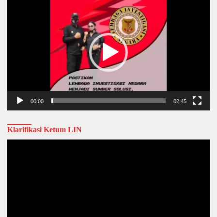
Player
00:00
02:45
Klarifikasi Ketum LIN
Video
Player