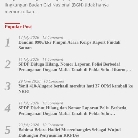
lingkungan Badan Gizi Nasional (BGN) tidak hanya
memunculkan...
Popular Post
17 July 2026
12 Comment
1
Dandim 0906/kkr Pimpin Acara Korps Raport Pindah
Satuan
11 July 2026
11 Comment
2
SPDP Diduga Hilang, Nomor Laporan Polisi Berbeda!
Penanganan Dugaan Mafia Tanah di Polda Sulut Disorot,
Jackson Sambow: LIN Siap Kawal Hingga Tingkat Pusat
29 June 2026
10 Comment
3
Yonif 410/Alugoro berhasil merebut hati 37 OPM kembali ke
NKRI
11 July 2026
10 Comment
4
SPDP Disebut Hilang dan Nomor Laporan Polisi Berbeda,
Penanganan Dugaan Mafia Tanah di Polda Sulut
Dipertanyakan
23 July 2026
10 Comment
5
Babinsa Beloro Hadiri Musrenbangdes Sebagai Wujud
Dukungan Penyusunan RKPDes