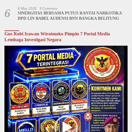
8 May 2026
9 Comment
6
SINERGITAS BERSAMA PUTUS RANTAI NARKOTIKA
DPD LIN BABEL AUDENSI BNN BANGKA BELITUNG
Gus Robi Irawan Wiratmoko Pimpin 7 Portal Media
Lembaga Investigasi Negara
Video
Player