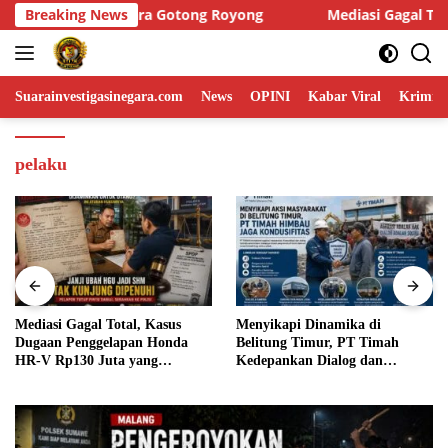
Skip
Breaking News
Mediasi Gagal Total, Kasus Dugaan Penggelapan Honda H
to
content
Suarainvestigasinegara.com
News
OPINI
Kabar Viral
Krimina
pelaku
Mediasi Gagal Total, Kasus
Menyikapi Dinamika di
Dugaan Penggelapan Honda
Belitung Timur, PT Timah
HR-V Rp130 Juta yang
Kedepankan Dialog dan
Libatkan ASN Basel Terus
Kondusifitas
Bergulir