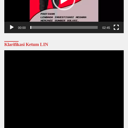
00:00
02:45
Klarifikasi Ketum LIN
Video
Player