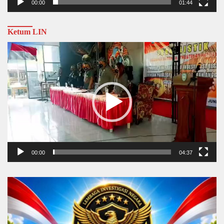
00:00
01:44
Ketum LIN
Video
Player
00:00
04:37