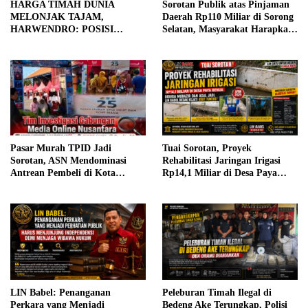
HARGA TIMAH DUNIA
Sorotan Publik atas Pinjaman
MELONJAK TAJAM,
Daerah Rp110 Miliar di Sorong
HARWENDRO: POSISI
Selatan, Masyarakat Harapkan
INDONESIA SANGAT
Klarifikasi Resmi dari Pihak
STRATEGIS
Terkait
Pasar Murah TPID Jadi
Tuai Sorotan, Proyek
Sorotan, ASN Mendominasi
Rehabilitasi Jaringan Irigasi
Antrean Pembeli di Kota
Rp14,1 Miliar di Desa Paya
Probolinggo
Benua Diduga Mubazir, LIN
Babel Desak Kejati Usut Tuntas
LIN Babel: Penanganan
Peleburan Timah Ilegal di
Perkara yang Menjadi
Bedeng Ake Terungkap, Polisi