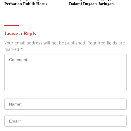
Perhatian Publik Harus
Dalami Dugaan Jaringan
Menjunjung Independensi demi
Pemasok dan Penadah
Menjaga Wibawa Hukum
Leave a Reply
Your email address will not be published.
Required fields are
marked
*