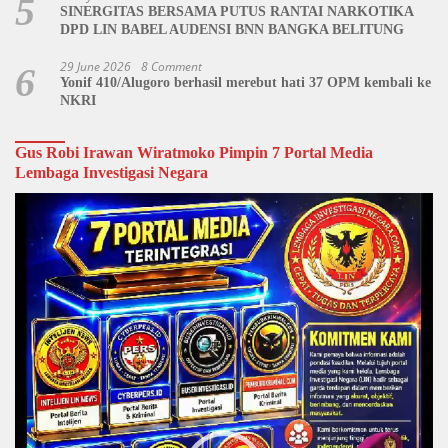
5
SINERGITAS BERSAMA PUTUS RANTAI NARKOTIKA
DPD LIN BABEL AUDENSI BNN BANGKA BELITUNG
29 June 2026
8 Comment
6
Yonif 410/Alugoro berhasil merebut hati 37 OPM kembali ke
NKRI
Gus Robi Irawan Wiratmoko Pimpin 7 Portal Media
Lembaga Investigasi Negara
Video
Player