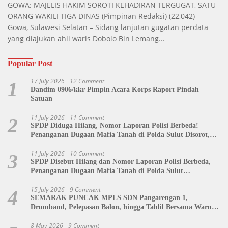
GOWA: MAJELIS HAKIM SOROTI KEHADIRAN TERGUGAT, SATU
ORANG WAKILI TIGA DINAS
(Pimpinan Redaksi)
(22,042)
Gowa, Sulawesi Selatan – Sidang lanjutan gugatan perdata
yang diajukan ahli waris Dobolo Bin Lemang...
Popular Post
17 July 2026
12 Comment
1
Dandim 0906/kkr Pimpin Acara Korps Raport Pindah
Satuan
11 July 2026
11 Comment
2
SPDP Diduga Hilang, Nomor Laporan Polisi Berbeda!
Penanganan Dugaan Mafia Tanah di Polda Sulut Disorot,
Jackson Sambow: LIN Siap Kawal Hingga Tingkat Pusat
11 July 2026
10 Comment
3
SPDP Disebut Hilang dan Nomor Laporan Polisi Berbeda,
Penanganan Dugaan Mafia Tanah di Polda Sulut
Dipertanyakan
15 July 2026
9 Comment
4
SEMARAK PUNCAK MPLS SDN Pangarengan 1,
Drumband, Pelepasan Balon, hingga Tahlil Bersama Warnai
Penutupan Kegiatan
8 May 2026
9 Comment