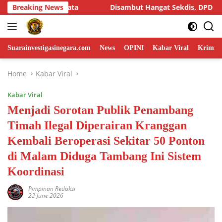
Skip
ekdis, DPD LIN Banten Audiensi dengan Disperindag Provinsi B
Breaking News
to
content
Suarainvestigasinegara.com
News
OPINI
Kabar Viral
Krimina
Home
Kabar Viral
Kabar Viral
Menjadi Sorotan Publik Penambang
Timah Ilegal Diperairan Kranggan
Kembali Beroperasi Sekitar 50 Ponton
di Malam Diduga Tambang Ini Sistem
Koordinasi
Pimpinan Redaksi
22 June 2026