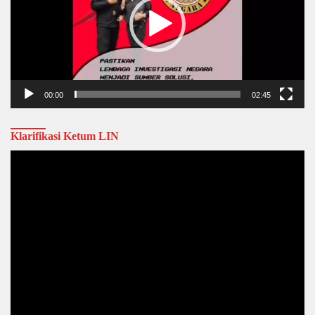
00:00
02:45
Klarifikasi Ketum LIN
Video
Player