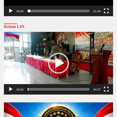
00:00
01:44
Ketum LIN
Video
Player
00:00
04:37