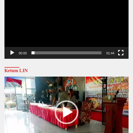
00:00
01:44
Ketum LIN
Video
Player