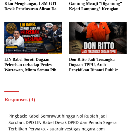
Kian Menghangat, LSM GTI
Gantung Mesuji “Digantung”
Desak Penelusuran Aliran Dana
Kejati Lampung? Kerugian
dan Ingatkan Jangan Catut
Negara Diduga Rp14,3 Miliar,
Nama Kapolda Sulut
Tersangka Belum Juga Muncul
LIN Babel Soroti Dugaan
Don Ritto Jadi Tersangka
Pelecehan terhadap Profesi
Dugaan TPPU, Arah
Wartawan, Minta Semua Pihak
Penyidikan Dinanti Publik:
Hormati UU Pers
Akankah Aliran Dana
Membuka Keterlibatan Pihak
Lain?
Responses (3)
Pingback:
Kabel Semrawut hingga Nol Rupiah Jadi
Sorotan, DPD LIN Babel Desak DPRD dan Pemda Segera
Terbitkan Perwako. - suarainvestigasinegara.com