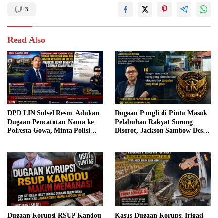
3
Read Also
DPD LIN Sulsel Resmi Adukan
Dugaan Pungli di Pintu Masuk
Dugaan Pencatutan Nama ke
Pelabuhan Rakyat Sorong
Polresta Gowa, Minta Polisi
Disorot, Jackson Sambow Desak
Verifikasi Legalitas
Pemkot dan Polisi Bertindak
Kepengurusan
Dugaan Korupsi RSUP Kandou
Kasus Dugaan Korupsi Irigasi