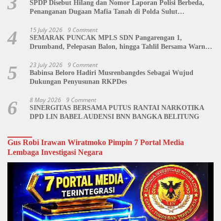
3
SPDP Disebut Hilang dan Nomor Laporan Polisi Berbeda,
Penanganan Dugaan Mafia Tanah di Polda Sulut
Dipertanyakan
15 July 2026
9 Comment
4
SEMARAK PUNCAK MPLS SDN Pangarengan 1,
Drumband, Pelepasan Balon, hingga Tahlil Bersama Warnai
Penutupan Kegiatan
23 July 2026
9 Comment
5
Babinsa Beloro Hadiri Musrenbangdes Sebagai Wujud
Dukungan Penyusunan RKPDes
8 May 2026
9 Comment
6
SINERGITAS BERSAMA PUTUS RANTAI NARKOTIKA
DPD LIN BABEL AUDENSI BNN BANGKA BELITUNG
Gus Robi Irawan Wiratmoko Pimpin 7 Portal Media
Lembaga Investigasi Negara
Video
Player