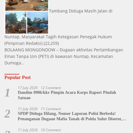
Tambang Diduga Masih Jalan di
Nuntap, Masyarakat Tagih Ketegasan Penegak Hukum
(Pimpinan Redaksi)
(22,259)
BOLAANG MONGONDOW – Dugaan aktivitas Pertambangan
Emas Tanpa Izin (PETI) di kawasan Nuntap, Kecamatan
Dumoga...
Popular Post
17 July 2026
12 Comment
1
Dandim 0906/kkr Pimpin Acara Korps Raport Pindah
Satuan
11 July 2026
11 Comment
2
SPDP Diduga Hilang, Nomor Laporan Polisi Berbeda!
Penanganan Dugaan Mafia Tanah di Polda Sulut Disorot,
Jackson Sambow: LIN Siap Kawal Hingga Tingkat Pusat
11 July 2026
10 Comment