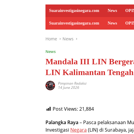
Suarainvestigasinegara.com
News
OPI
Suarainvestigasinegara.com
News
OPI
Home
News
News
Mandala III LIN Berger
LIN Kalimantan Tengah
Pimpinan Redaksi
14 June 2026
Post Views:
21,884
Palangka Raya
– Pasca pelaksanaan Mu
Investigasi
Negara
(LIN) di Surabaya, j