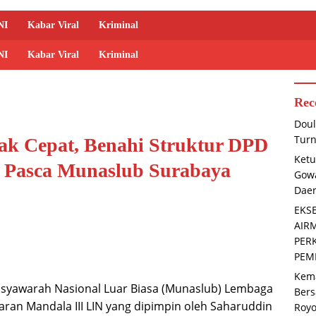
NI
Kabar Viral
Kriminal
NI
Kabar Viral
Kriminal
Rec
Doul
Turn
ak Cepat, Benahi Struktur DPD
Ketu
 Pasca Munaslub Surabaya
Gowa
Dae
EKS
AIR
PER
PEM
Kema
syawarah Nasional Luar Biasa (Munaslub) Lembaga
Bers
ajaran Mandala III LIN yang dipimpin oleh Saharuddin
Roy