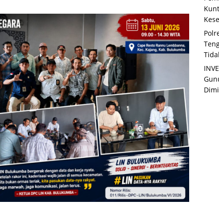
Kunt
Kese
Polr
Teng
Tida
INVE
Gunu
Dimi