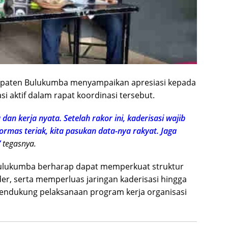
upaten Bulukumba menyampaikan apresiasi kepada
si aktif dalam rapat koordinasi tersebut.
an kerja nyata. Setelah rakor ini, kaderisasi wajib
rmas teriak, kita pasukan data-nya rakyat. Jaga
”
tegasnya.
 Bulukumba berharap dapat memperkuat struktur
der, serta memperluas jaringan kaderisasi hingga
endukung pelaksanaan program kerja organisasi