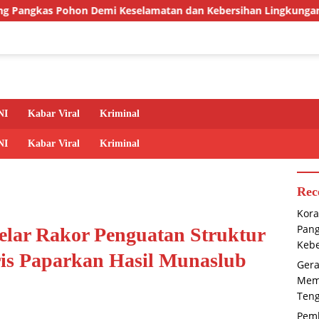
 Keselamatan dan Kebersihan Lingkungan
Gerakan Pram
NI
Kabar Viral
Kriminal
NI
Kabar Viral
Kriminal
Rec
Kora
Pan
ar Rakor Penguatan Struktur
Kebe
ris Paparkan Hasil Munaslub
Gera
Memb
Ten
Pem