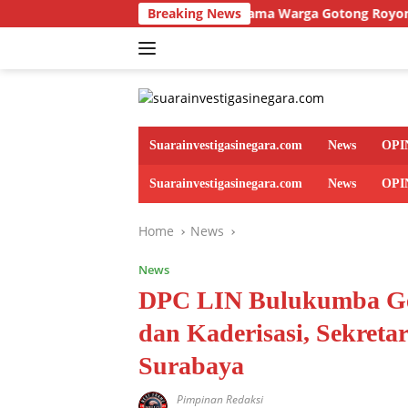
Skip
Koramil 14 Bersama Warga Gotong Royong Pangkas Pohon Demi
Breaking News
to
content
Suarainvestigasinegara.com
News
OPI
Suarainvestigasinegara.com
News
OPI
Home
News
News
DPC LIN Bulukumba Gel
dan Kaderisasi, Sekreta
Surabaya
Pimpinan Redaksi