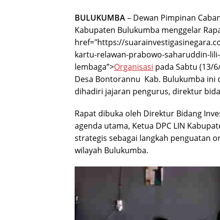
BULUKUMBA
– Dewan Pimpinan Caba
Kabupaten Bulukumba menggelar Rapat
href="https://suarainvestigasinegara.co
kartu-relawan-prabowo-saharuddin-lili
lembaga”>
Organisasi
pada Sabtu (13/6/
Desa Bontorannu Kab. Bulukumba ini d
dihadiri jajaran pengurus, direktur bida
Rapat dibuka oleh Direktur Bidang Inv
agenda utama, Ketua DPC LIN Kabupa
strategis sebagai langkah penguatan or
wilayah Bulukumba.