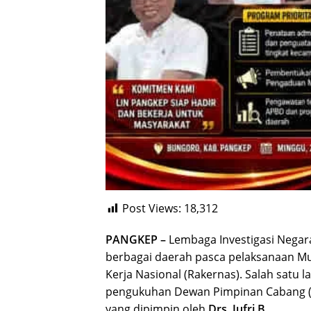
Post Views:
18,312
PANGKEP –
Lembaga Investigasi Negar
berbagai daerah pasca pelaksanaan Mu
Kerja Nasional (Rakernas). Salah satu 
pengukuhan Dewan Pimpinan Cabang (
yang dipimpin oleh
Drs. Jufri B
.