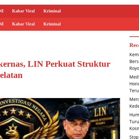
NI
Kabar Viral
Kriminal
NI
Kabar Viral
Kriminal
Rec
Kema
Bers
ernas, LIN Perkuat Struktur
Roy
elatan
Medi
Hond
Teru
Meny
Kede
Huma
Tur
Kosm
Stop