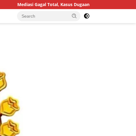
Kasus Dugaan Penggelapan Honda HR-V Rp130 Juta yang Libatkan A