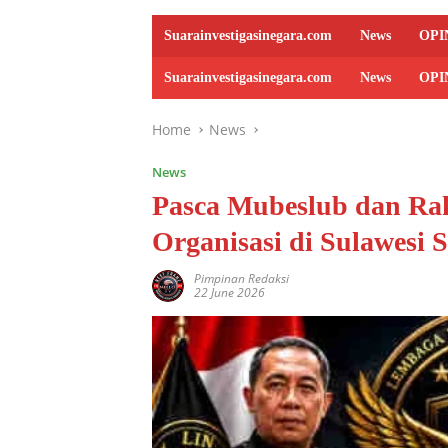
Suarainvestigasinegara.com
News
OPI
Suarainvestigasinegara.com
News
OPI
Home
News
News
Pasca Mubeslub dan Rak
Organisasi di Sulawesi S
Pimpinan Redaksi
22 June 2026