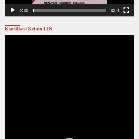
00:00
02:45
Klarifikasi Ketum LIN
Video
Player