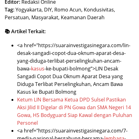
Editor:
Redaksi Online
Tag:
Yogyakarta, DIY, Romo Acun, Kondusivitas,
Persatuan, Masyarakat, Keamanan Daerah
📚 Artikel Terkait:
<a href="https://suarainvestigasinegara.com/lin-
desak-sangadi-copot-dua-oknum-aparat-desa-
yang-diduga-terlibat-perselingkuhan-ancam-
bawa-
kasus
-ke-bupati-bolmong”>LIN Desak
Sangadi Copot Dua Oknum Aparat Desa yang
Diduga Terlibat Perselingkuhan, Ancam Bawa
Kasus ke Bupati Bolmong
Ketum LIN Bersama Ketua DPD Sulsel Pastikan
Aksi Jilid II Digelar di PN Gowa dan SMA Negeri 14
Gowa, HS Bodyguard Siap Kawal dengan Puluhan
Personel
<a href="https://suarainvestigasinegara.com/7-
media-nasional-bergabung-bersama-
lembaga
-