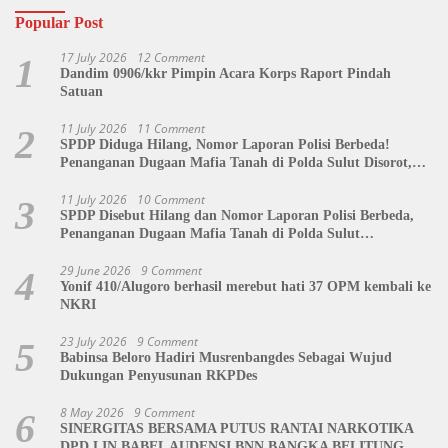
Popular Post
17 July 2026
12 Comment
1
Dandim 0906/kkr Pimpin Acara Korps Raport Pindah
Satuan
11 July 2026
11 Comment
2
SPDP Diduga Hilang, Nomor Laporan Polisi Berbeda!
Penanganan Dugaan Mafia Tanah di Polda Sulut Disorot,
Jackson Sambow: LIN Siap Kawal Hingga Tingkat Pusat
11 July 2026
10 Comment
3
SPDP Disebut Hilang dan Nomor Laporan Polisi Berbeda,
Penanganan Dugaan Mafia Tanah di Polda Sulut
Dipertanyakan
29 June 2026
9 Comment
4
Yonif 410/Alugoro berhasil merebut hati 37 OPM kembali ke
NKRI
23 July 2026
9 Comment
5
Babinsa Beloro Hadiri Musrenbangdes Sebagai Wujud
Dukungan Penyusunan RKPDes
8 May 2026
9 Comment
6
SINERGITAS BERSAMA PUTUS RANTAI NARKOTIKA
DPD LIN BABEL AUDENSI BNN BANGKA BELITUNG