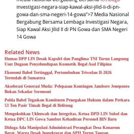
investigasi-negara-siap-kawal-aksi-jilid-ii-di-pn-
gowa-dan-sma-negeri-14-gowa”>7 Media Nasional
Bergabung Bersama Lembaga Investigasi Negara,
Siap Kawal Aksi Jilid II di PN Gowa dan SMA Negeri
14 Gowa
Related News
Humas DPP LIN Desak Kapolri dan Panglima TNI Turun Langsung
Usut Dugaan Penyelundupan Kosmetik Ilegal Asal Filipina
Ekonomi Babel Tertinggal, Pertumbuhan Triwulan II-2026
Terendah di Sumatera
Akselerasi Generasi Muda: Pelepasan Kontingen Jambore Jeneponto
Bukan Sekadar Seremoni
Polda Babel Tegaskan Komitmen Penegakan Hukum dalam Perkara
53 Ton Pasir Timah Ilegal di Belitung
Mengokohkan Ukhuwah dan Integritas, Ketua DPD LIN Sulsel dan
Ketua DPC LIN Gowa Sambut Kehadiran Personel BIN Baru
Diduga Ada Manipulasi Administrasi Perangkat Desa Konarom
Barat, Warga Desak Inspektorat dan APH Turun Tangan