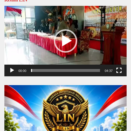
Video
Player
00:00
04:37