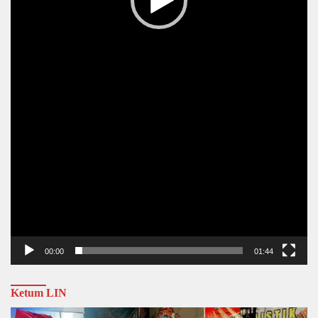
00:00
01:44
Ketum LIN
Video