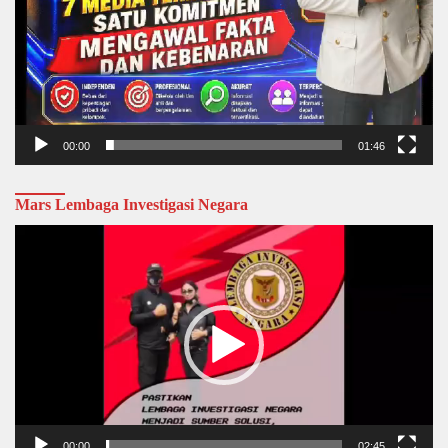
00:00
01:46
Mars Lembaga Investigasi Negara
Video
Player
00:00
02:45