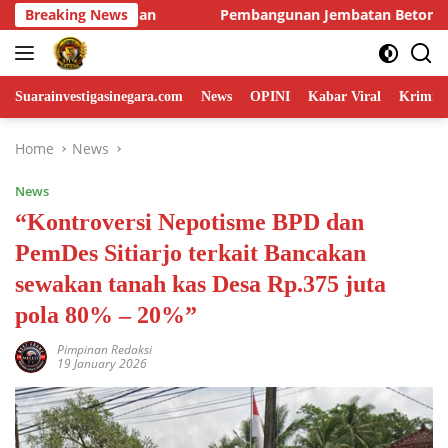
Skip
mbatan Beton Merah Putih Kuntap Terus Dikerjakan Demi Menu
Breaking News
to
content
Suarainvestigasinegara.com
News
OPINI
Kabar Viral
Krimina
Home
News
News
“Kontroversi Nepotisme BPD dan
PemDes Sitiarjo terkait Bancakan
sewakan tanah kas Desa Rp.375 juta
pola 80% – 20%”
Pimpinan Redaksi
19 January 2026