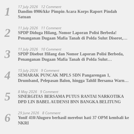
17 July 2026
12 Comment
1
Dandim 0906/kkr Pimpin Acara Korps Raport Pindah
Satuan
11 July 2026
11 Comment
2
SPDP Diduga Hilang, Nomor Laporan Polisi Berbeda!
Penanganan Dugaan Mafia Tanah di Polda Sulut Disorot,
Jackson Sambow: LIN Siap Kawal Hingga Tingkat Pusat
11 July 2026
10 Comment
3
SPDP Disebut Hilang dan Nomor Laporan Polisi Berbeda,
Penanganan Dugaan Mafia Tanah di Polda Sulut
Dipertanyakan
15 July 2026
9 Comment
4
SEMARAK PUNCAK MPLS SDN Pangarengan 1,
Drumband, Pelepasan Balon, hingga Tahlil Bersama Warnai
Penutupan Kegiatan
8 May 2026
9 Comment
5
SINERGITAS BERSAMA PUTUS RANTAI NARKOTIKA
DPD LIN BABEL AUDENSI BNN BANGKA BELITUNG
29 June 2026
8 Comment
6
Yonif 410/Alugoro berhasil merebut hati 37 OPM kembali ke
NKRI