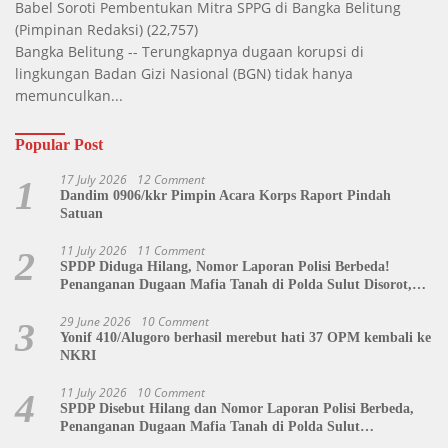
Babel Soroti Pembentukan Mitra SPPG di Bangka Belitung
(Pimpinan Redaksi)
(22,757)
Bangka Belitung -- Terungkapnya dugaan korupsi di
lingkungan Badan Gizi Nasional (BGN) tidak hanya
memunculkan...
Popular Post
17 July 2026
12 Comment
1
Dandim 0906/kkr Pimpin Acara Korps Raport Pindah
Satuan
11 July 2026
11 Comment
2
SPDP Diduga Hilang, Nomor Laporan Polisi Berbeda!
Penanganan Dugaan Mafia Tanah di Polda Sulut Disorot,
Jackson Sambow: LIN Siap Kawal Hingga Tingkat Pusat
29 June 2026
10 Comment
3
Yonif 410/Alugoro berhasil merebut hati 37 OPM kembali ke
NKRI
11 July 2026
10 Comment
4
SPDP Disebut Hilang dan Nomor Laporan Polisi Berbeda,
Penanganan Dugaan Mafia Tanah di Polda Sulut
Dipertanyakan