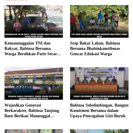
Kemanunggalan TNI dan
Stop Bakar Lahan, Babinsa
Rakyat, Babinsa Bersama
Bersama Bhabinkamtibmas
Warga Bersihkan Parit Secara
Gencar Edukasi Warga
Gotong Royong
Wujudkan Generasi
Babinsa Sebelimbingan, Bangun
Berkarakter, Babinsa Tanjung
Komitmen Bersama dalam
Batu Berikan Manunggal
Upaya Pencegahan Gizi Buruk
Pendidikan Pada Pelajar