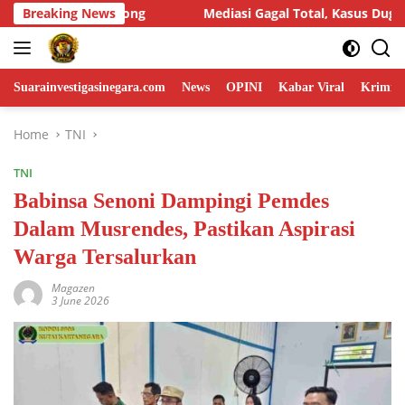
Skip
agal Total, Kasus Dugaan Penggelapan Honda HR-V Rp130 Juta ya
Breaking News
to
content
Suarainvestigasinegara.com
News
OPINI
Kabar Viral
Krimina
Home
TNI
TNI
Babinsa Senoni Dampingi Pemdes
Dalam Musrendes, Pastikan Aspirasi
Warga Tersalurkan
Magazen
3 June 2026