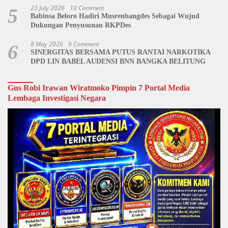
23 July 2026
10 Comment
5
Babinsa Beloro Hadiri Musrenbangdes Sebagai Wujud
Dukungan Penyusunan RKPDes
8 May 2026
9 Comment
6
SINERGITAS BERSAMA PUTUS RANTAI NARKOTIKA
DPD LIN BABEL AUDENSI BNN BANGKA BELITUNG
Gus Robi Irawan Wiratmoko Pimpin 7 Portal Media
Lembaga Investigasi Negara
Video
Player