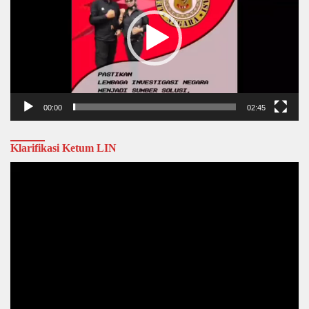
00:00
02:45
Klarifikasi Ketum LIN
Video
Player