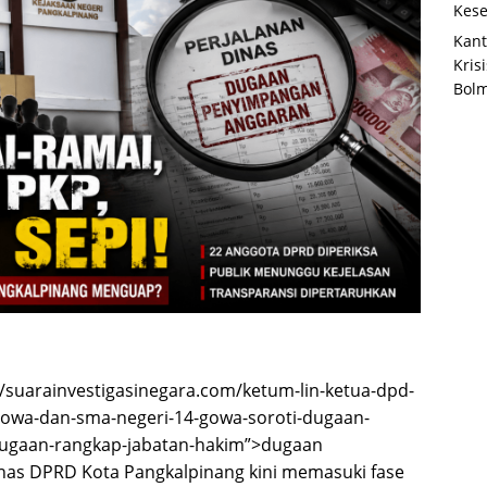
Kese
Kant
Kris
Bolm
//suarainvestigasinegara.com/ketum-lin-ketua-dpd-
pn-gowa-dan-sma-negeri-14-gowa-soroti-dugaan-
-dugaan-rangkap-jabatan-hakim”>dugaan
nas DPRD Kota Pangkalpinang kini memasuki fase