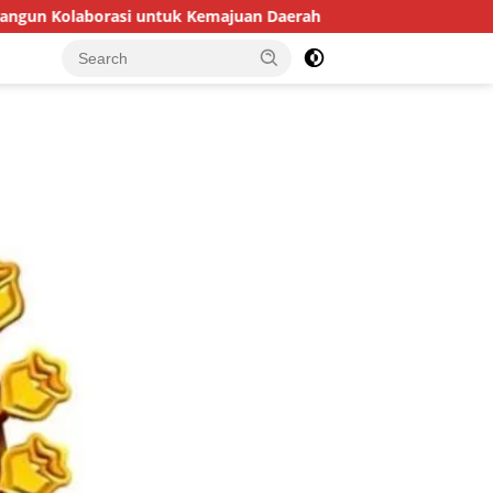
juan Daerah
Usai Ungkap Kasus Penyelundupan, Kapolres