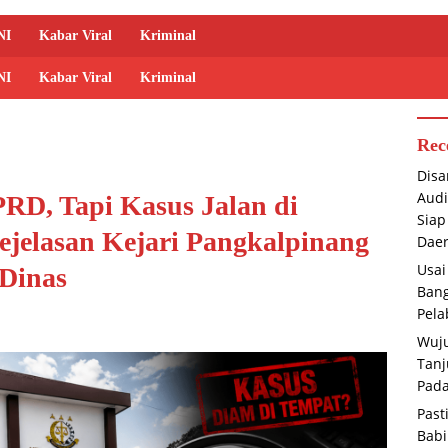
NI
Kabar Viral
Kriminal
NI
Kabar Viral
Kriminal
Rec
Disa
Audi
PRD, Tapi Kasus Jalan di
Siap
ejelasan Kejari Pangkalpinang
Dae
Usai
 Dinas
Bang
Pela
Wuju
Tanj
Pada
Past
Babi