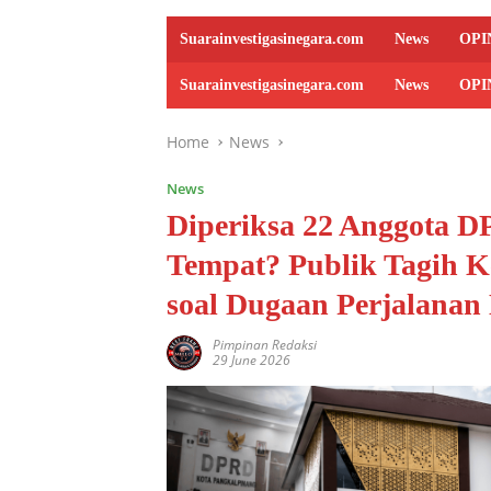
Suarainvestigasinegara.com
News
OPI
Suarainvestigasinegara.com
News
OPI
Home
News
News
Diperiksa 22 Anggota D
Tempat? Publik Tagih K
soal Dugaan Perjalanan
Pimpinan Redaksi
29 June 2026