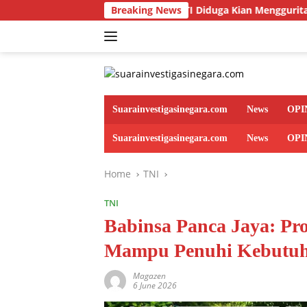
Skip
VESTIGASI | PETI Diduga Kian Menggurita di Gunung Tagin, Siap
Breaking News
to
content
Suarainvestigasinegara.com
News
OPI
Suarainvestigasinegara.com
News
OPI
Home
TNI
TNI
Babinsa Panca Jaya: Pr
Mampu Penuhi Kebutuh
Magazen
6 June 2026