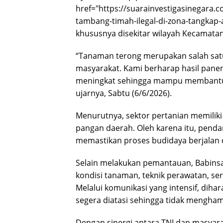
href="https://suarainvestigasinegara.
tambang-timah-ilegal-di-zona-tangkap-
khususnya disekitar wilayah Kecamat
“Tanaman terong merupakan salah satu
masyarakat. Kami berharap hasil panen
meningkat sehingga mampu membantu
ujarnya, Sabtu (6/6/2026).
Menurutnya, sektor pertanian memiliki
pangan daerah. Oleh karena itu, penda
memastikan proses budidaya berjalan d
Selain melakukan pemantauan, Babinsa
kondisi tanaman, teknik perawatan, se
Melalui komunikasi yang intensif, dih
segera diatasi sehingga tidak mengham
Dengan sinergi antara TNI dan masyarak