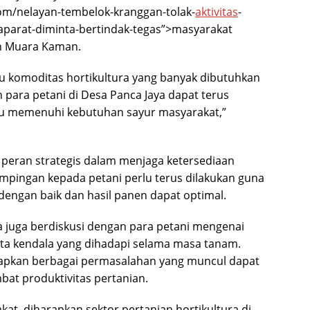
com/nelayan-tembelok-kranggan-tolak-
aktivitas
-
aparat-diminta-bertindak-tegas”>masyarakat
an Muara Kaman.
 komoditas hortikultura yang banyak dibutuhkan
 para petani di Desa Panca Jaya dapat terus
 memenuhi kebutuhan sayur masyarakat,”
 peran strategis dalam menjaga ketersediaan
mpingan kepada petani perlu terus dilakukan guna
engan baik dan hasil panen dapat optimal.
 juga berdiskusi dengan para petani mengenai
rta kendala yang dihadapi selama masa tanam.
arapkan berbagai permasalahan yang muncul dapat
bat produktivitas pertanian.
at, diharapkan sektor pertanian hortikultura di