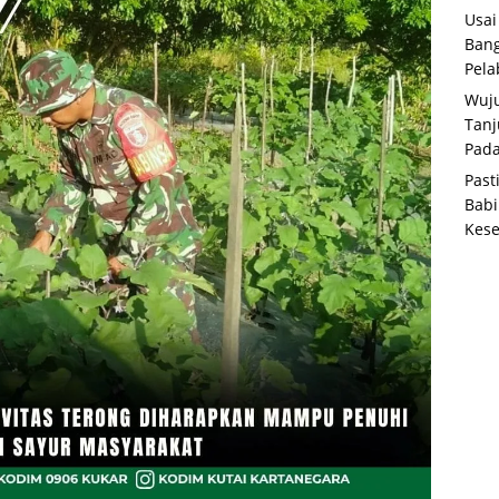
Usai
Bang
Pela
Wuju
Tanj
Pada
Past
Babi
Kese