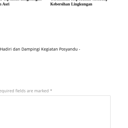
n Asri
Kebersihan Lingkungan
 Hadiri dan Dampingi Kegiatan Posyandu -
equired fields are marked
*