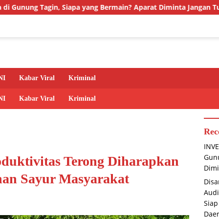
a yang Bermain? Aparat Diminta Jangan Tutup Mata
Disam
NI
Kabar Viral
Kriminal
NI
Kabar Viral
Kriminal
Rec
INVE
Gunu
oduktivitas Terong Diharapkan
Dimi
an Sayur Masyarakat
Disa
Audi
Siap
Dae