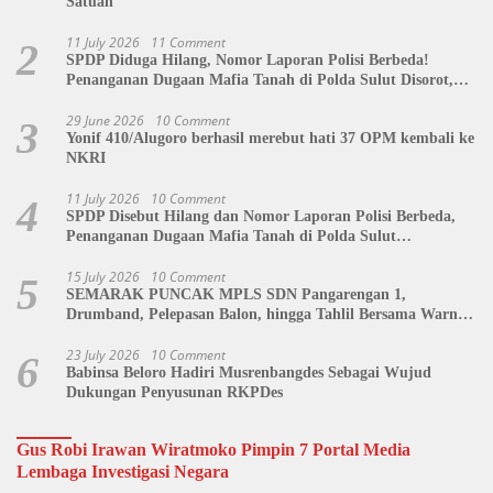
Satuan
11 July 2026
11 Comment
2
SPDP Diduga Hilang, Nomor Laporan Polisi Berbeda!
Penanganan Dugaan Mafia Tanah di Polda Sulut Disorot,
Jackson Sambow: LIN Siap Kawal Hingga Tingkat Pusat
29 June 2026
10 Comment
3
Yonif 410/Alugoro berhasil merebut hati 37 OPM kembali ke
NKRI
11 July 2026
10 Comment
4
SPDP Disebut Hilang dan Nomor Laporan Polisi Berbeda,
Penanganan Dugaan Mafia Tanah di Polda Sulut
Dipertanyakan
15 July 2026
10 Comment
5
SEMARAK PUNCAK MPLS SDN Pangarengan 1,
Drumband, Pelepasan Balon, hingga Tahlil Bersama Warnai
Penutupan Kegiatan
23 July 2026
10 Comment
6
Babinsa Beloro Hadiri Musrenbangdes Sebagai Wujud
Dukungan Penyusunan RKPDes
Gus Robi Irawan Wiratmoko Pimpin 7 Portal Media
Lembaga Investigasi Negara