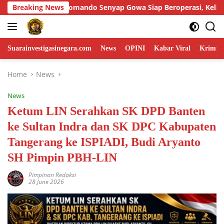
Skip
Gowa Siap Beroperasi, Keliling Pantau Potensi Daerah
Breaking News
to
content
Suarainvestigasinegara.com
News
OPINI
Kabar Viral
Krimina
Home
News
News
Ketum LIN Serahkan SK DPD Banten
ke Sultan Indra dan SK DPC Kabupaten
Tangerang ke ISPIADI, Budi Aryanto
SH Pimpin PBH-LIN
Pimpinan Redaksi
28 June 2026