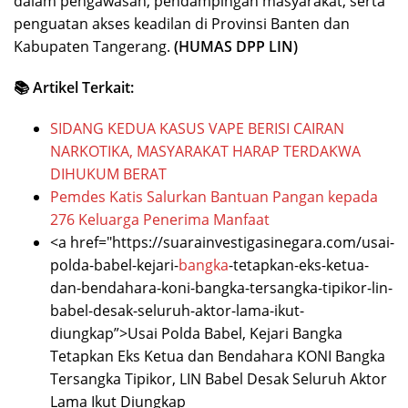
dalam pengawasan, pendampingan masyarakat, serta
penguatan akses keadilan di Provinsi Banten dan
Kabupaten Tangerang.
(HUMAS DPP LIN)
📚 Artikel Terkait:
SIDANG KEDUA KASUS VAPE BERISI CAIRAN
NARKOTIKA, MASYARAKAT HARAP TERDAKWA
DIHUKUM BERAT
Pemdes Katis Salurkan Bantuan Pangan kepada
276 Keluarga Penerima Manfaat
<a href="https://suarainvestigasinegara.com/usai-
polda-babel-kejari-
bangka
-tetapkan-eks-ketua-
dan-bendahara-koni-bangka-tersangka-tipikor-lin-
babel-desak-seluruh-aktor-lama-ikut-
diungkap”>Usai Polda Babel, Kejari Bangka
Tetapkan Eks Ketua dan Bendahara KONI Bangka
Tersangka Tipikor, LIN Babel Desak Seluruh Aktor
Lama Ikut Diungkap