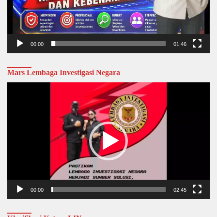
00:00
01:46
Mars Lembaga Investigasi Negara
Video
Player
00:00
02:45