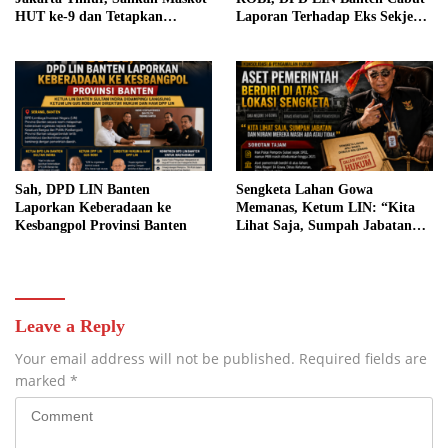
HUT ke-9 dan Tetapkan
Laporan Terhadap Eks Sekjen
Jakarta sebagai Tuan Rumah
Antoni Pane: Utamakan
Persatuan dan Marwah
Organisasi
Sah, DPD LIN Banten
Sengketa Lahan Gowa
Laporkan Keberadaan ke
Memanas, Ketum LIN: “Kita
Kesbangpol Provinsi Banten
Lihat Saja, Sumpah Jabatan
dan Nurani Mereka Masih Ada
atau Tidak”
Leave a Reply
Your email address will not be published.
Required fields are
marked
*