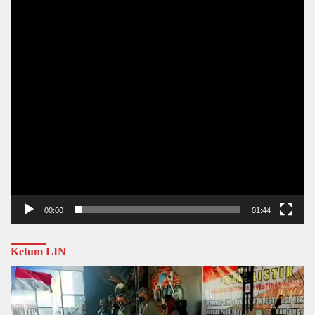
00:00
01:44
Ketum LIN
Video
Player