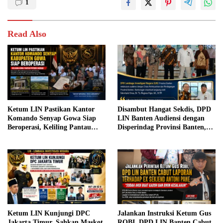
1
Read Also
Ketum LIN Pastikan Kantor
Disambut Hangat Sekdis, DPD
Komando Senyap Gowa Siap
LIN Banten Audiensi dengan
Beroperasi, Keliling Pantau
Disperindag Provinsi Banten,
Potensi Daerah
Siap Bangun Kolaborasi untuk
Kemajuan Daerah
Ketum LIN Kunjungi DPC
Jalankan Instruksi Ketum Gus
Jakarta Timur, Sahkan Maskot
ROBI, DPD LIN Banten Cabut