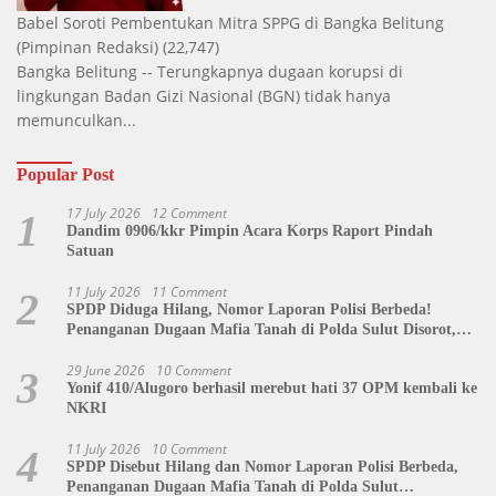
Babel Soroti Pembentukan Mitra SPPG di Bangka Belitung
(Pimpinan Redaksi)
(22,747)
Bangka Belitung -- Terungkapnya dugaan korupsi di
lingkungan Badan Gizi Nasional (BGN) tidak hanya
memunculkan...
Popular Post
17 July 2026
12 Comment
1
Dandim 0906/kkr Pimpin Acara Korps Raport Pindah
Satuan
11 July 2026
11 Comment
2
SPDP Diduga Hilang, Nomor Laporan Polisi Berbeda!
Penanganan Dugaan Mafia Tanah di Polda Sulut Disorot,
Jackson Sambow: LIN Siap Kawal Hingga Tingkat Pusat
29 June 2026
10 Comment
3
Yonif 410/Alugoro berhasil merebut hati 37 OPM kembali ke
NKRI
11 July 2026
10 Comment
4
SPDP Disebut Hilang dan Nomor Laporan Polisi Berbeda,
Penanganan Dugaan Mafia Tanah di Polda Sulut