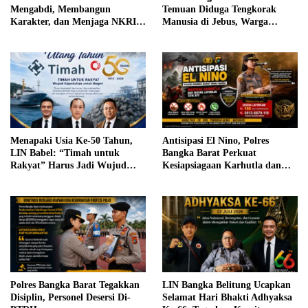
Mengabdi, Membangun
Temuan Diduga Tengkorak
Karakter, dan Menjaga NKRI
Manusia di Jebus, Warga
di Tengah Tantangan Zaman
Diimbau Tidak Berspekulasi
Menapaki Usia Ke-50 Tahun,
Antisipasi El Nino, Polres
LIN Babel: “Timah untuk
Bangka Barat Perkuat
Rakyat” Harus Jadi Wujud
Kesiapsiagaan Karhutla dan
Kepedulian untuk Negeri
Minta Warga Segera Laporkan
Titik Api
Polres Bangka Barat Tegakkan
LIN Bangka Belitung Ucapkan
Disiplin, Personel Desersi Di-
Selamat Hari Bhakti Adhyaksa