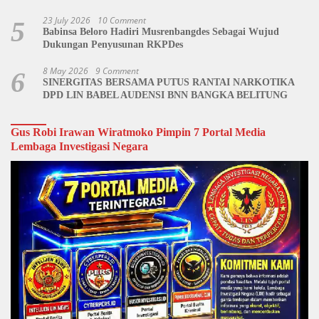
Dipertanyakan
23 July 2026
10 Comment
5
Babinsa Beloro Hadiri Musrenbangdes Sebagai Wujud
Dukungan Penyusunan RKPDes
8 May 2026
9 Comment
6
SINERGITAS BERSAMA PUTUS RANTAI NARKOTIKA
DPD LIN BABEL AUDENSI BNN BANGKA BELITUNG
Gus Robi Irawan Wiratmoko Pimpin 7 Portal Media
Lembaga Investigasi Negara
Video
Player