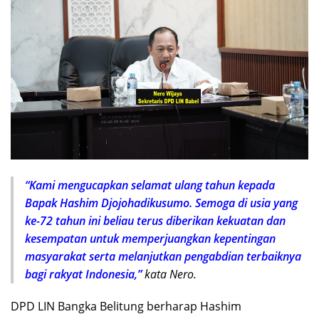
“Kami mengucapkan selamat ulang tahun kepada
Bapak Hashim Djojohadikusumo. Semoga di usia yang
ke-72 tahun ini beliau terus diberikan kekuatan dan
kesempatan untuk memperjuangkan kepentingan
masyarakat serta melanjutkan pengabdian terbaiknya
bagi rakyat Indonesia,”
kata Nero.
DPD LIN Bangka Belitung berharap Hashim