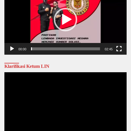
00:00
02:45
Klarifikasi Ketum LIN
Video
Player