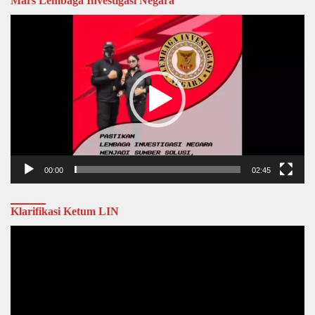
Mars Lembaga Investigasi Negara
Video
Player
00:00
02:45
Klarifikasi Ketum LIN
Video
Player