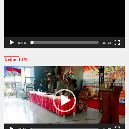
00:00
01:44
Ketum LIN
Video
Player