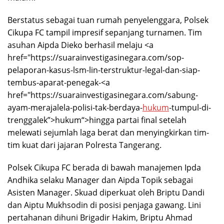
Berstatus sebagai tuan rumah penyelenggara, Polsek
Cikupa FC tampil impresif sepanjang turnamen. Tim
asuhan Aipda Dieko berhasil melaju <a
href="https://suarainvestigasinegara.com/sop-
pelaporan-kasus-lsm-lin-terstruktur-legal-dan-siap-
tembus-aparat-penegak-<a
href="https://suarainvestigasinegara.com/sabung-
ayam-merajalela-polisi-tak-berdaya-
hukum
-tumpul-di-
trenggalek”>hukum“>hingga partai final setelah
melewati sejumlah laga berat dan menyingkirkan tim-
tim kuat dari jajaran Polresta Tangerang.
Polsek Cikupa FC berada di bawah manajemen Ipda
Andhika selaku Manager dan Aipda Topik sebagai
Asisten Manager. Skuad diperkuat oleh Briptu Dandi
dan Aiptu Mukhsodin di posisi penjaga gawang. Lini
pertahanan dihuni Brigadir Hakim, Briptu Ahmad