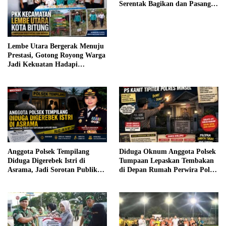
Serentak Bagikan dan Pasang
Bendera Merah Putih
Lembe Utara Bergerak Menuju
Prestasi, Gotong Royong Warga
Jadi Kekuatan Hadapi
Penilaian PKK Sulut 2026
Anggota Polsek Tempilang
Diduga Oknum Anggota Polsek
Diduga Digerebek Istri di
Tumpaan Lepaskan Tembakan
Asrama, Jadi Sorotan Publik
di Depan Rumah Perwira Polres
dan Tantangan Kapolres Baru
Minsel, Publik Pertanyakan
Pengawasan Senpi