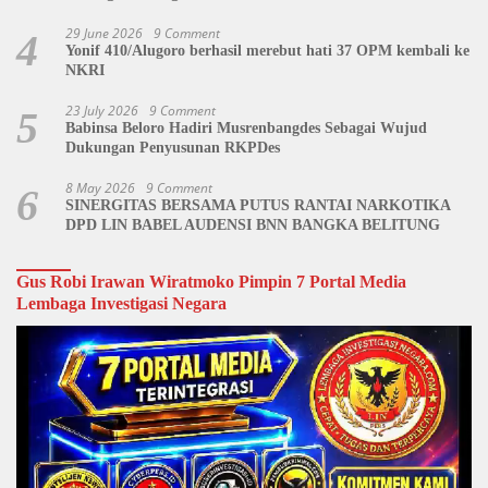
Dipertanyakan
29 June 2026
9 Comment
4
Yonif 410/Alugoro berhasil merebut hati 37 OPM kembali ke
NKRI
23 July 2026
9 Comment
5
Babinsa Beloro Hadiri Musrenbangdes Sebagai Wujud
Dukungan Penyusunan RKPDes
8 May 2026
9 Comment
6
SINERGITAS BERSAMA PUTUS RANTAI NARKOTIKA
DPD LIN BABEL AUDENSI BNN BANGKA BELITUNG
Gus Robi Irawan Wiratmoko Pimpin 7 Portal Media
Lembaga Investigasi Negara
Video
Player