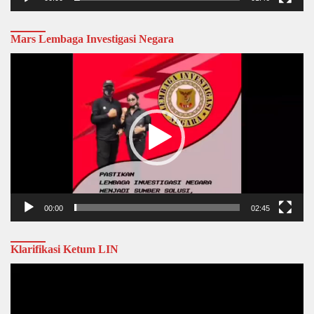
Mars Lembaga Investigasi Negara
Video
Player
00:00
02:45
Klarifikasi Ketum LIN
Video
Player