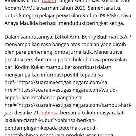
VI/Mulawarman
dalam
rangka komunikasi sosial kreatif
Kodam VI/Mulawarman tahun 2026. Sementara itu,
untuk kategori pelajar perwakilan Kodim 0906/Kkr, Diva
Anaya Maulida berhasil menduduki peringkat ketiga.
Dalam sambutannya, Letkol Arm. Benny Budiman, S.A.P
menyampaikan rasa bangga atas capaian yang diraih
oleh para pemenang lomba jurnalistik. Menurutnya,
prestasi tersebut merupakan bukti bahwa perwakilan
dari Kodim Kukar mampu berkontribusi dalam
menyampaikan informasi positif kepada <a
href="https://suarainvestigasinegara.com/<a
href="https://suarainvestigasinegara.com/wujud-
kepedulian-ketahanan-pangan-<a
href="https://suarainvestigasinegara.com/sambut-hari-
jadi-desa-ke-71-
babinsa
-bersama-tokoh-masyarakat-
lakukan-ziarah-kubur”>babinsa-berikan-
pendampingan-kepada-peternak-sapi-di-
desa”>babinsa-panca-jaya-produktivitas-terong-