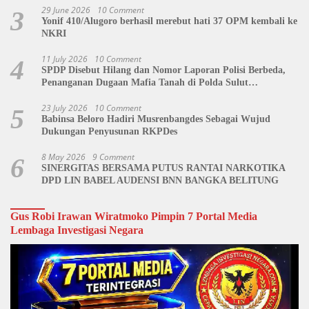
29 June 2026
10 Comment
3
Yonif 410/Alugoro berhasil merebut hati 37 OPM kembali ke
NKRI
11 July 2026
10 Comment
4
SPDP Disebut Hilang dan Nomor Laporan Polisi Berbeda,
Penanganan Dugaan Mafia Tanah di Polda Sulut
Dipertanyakan
23 July 2026
10 Comment
5
Babinsa Beloro Hadiri Musrenbangdes Sebagai Wujud
Dukungan Penyusunan RKPDes
8 May 2026
9 Comment
6
SINERGITAS BERSAMA PUTUS RANTAI NARKOTIKA
DPD LIN BABEL AUDENSI BNN BANGKA BELITUNG
Gus Robi Irawan Wiratmoko Pimpin 7 Portal Media
Lembaga Investigasi Negara
Video
Player