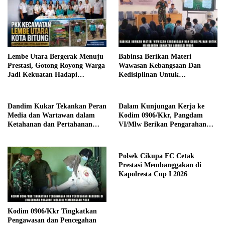
Lembe Utara Bergerak Menuju
Babinsa Berikan Materi
Prestasi, Gotong Royong Warga
Wawasan Kebangsaan Dan
Jadi Kekuatan Hadapi
Kedisiplinan Untuk
Penilaian PKK Sulut 2026
Membentuk Karakter Generasi
Muda
Dandim Kukar Tekankan Peran
Dalam Kunjungan Kerja ke
Media dan Wartawan dalam
Kodim 0906/Kkr, Pangdam
Ketahanan dan Pertahanan
VI/Mlw Berikan Pengarahan
Nasional
kepada Prajurit dan PNS
Polsek Cikupa FC Cetak
Prestasi Membanggakan di
Kapolresta Cup I 2026
Kodim 0906/Kkr Tingkatkan
Pengawasan dan Pencegahan