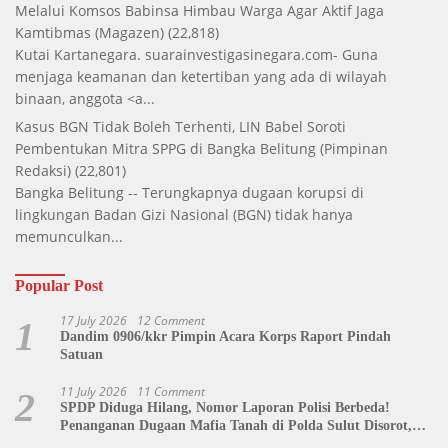
Melalui Komsos Babinsa Himbau Warga Agar Aktif Jaga
Kamtibmas
(Magazen)
(22,818)
Kutai Kartanegara. suarainvestigasinegara.com- Guna
menjaga keamanan dan ketertiban yang ada di wilayah
binaan, anggota <a...
Kasus BGN Tidak Boleh Terhenti, LIN Babel Soroti
Pembentukan Mitra SPPG di Bangka Belitung
(Pimpinan
Redaksi)
(22,801)
Bangka Belitung -- Terungkapnya dugaan korupsi di
lingkungan Badan Gizi Nasional (BGN) tidak hanya
memunculkan...
Popular Post
17 July 2026
12 Comment
1
Dandim 0906/kkr Pimpin Acara Korps Raport Pindah
Satuan
11 July 2026
11 Comment
2
SPDP Diduga Hilang, Nomor Laporan Polisi Berbeda!
Penanganan Dugaan Mafia Tanah di Polda Sulut Disorot,
Jackson Sambow: LIN Siap Kawal Hingga Tingkat Pusat