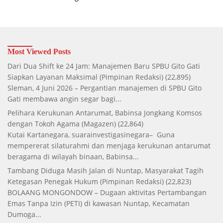
Most Viewed Posts
Dari Dua Shift ke 24 Jam: Manajemen Baru SPBU Gito Gati
Siapkan Layanan Maksimal
(Pimpinan Redaksi)
(22,895)
Sleman, 4 Juni 2026 – Pergantian manajemen di SPBU Gito
Gati membawa angin segar bagi...
Pelihara Kerukunan Antarumat, Babinsa Jongkang Komsos
dengan Tokoh Agama
(Magazen)
(22,864)
Kutai Kartanegara, suarainvestigasinegara– Guna
mempererat silaturahmi dan menjaga kerukunan antarumat
beragama di wilayah binaan, Babinsa...
Tambang Diduga Masih Jalan di Nuntap, Masyarakat Tagih
Ketegasan Penegak Hukum
(Pimpinan Redaksi)
(22,823)
BOLAANG MONGONDOW – Dugaan aktivitas Pertambangan
Emas Tanpa Izin (PETI) di kawasan Nuntap, Kecamatan
Dumoga...