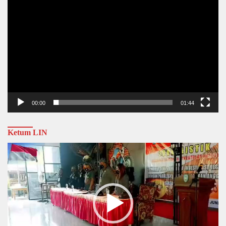
00:00
01:44
Ketum LIN
Video
Player