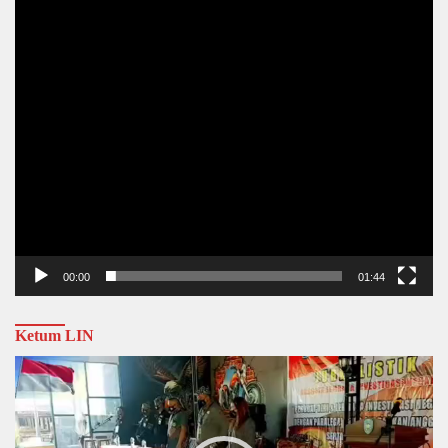
00:00
01:44
Ketum LIN
Video
Player