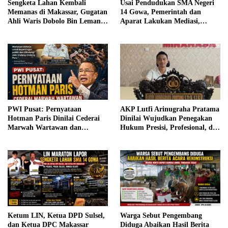
Sengketa Lahan Kembali
Usai Pendudukan SMA Negeri
Memanas di Makassar, Gugatan
14 Gowa, Pemerintah dan
Ahli Waris Dobolo Bin Lemang
Aparat Lakukan Mediasi,
Memasuki Babak Baru, Kuasa
Hasilkan Kesepakatan
Hukum Tegaskan Fokus pada
Dugaan Perbuatan Melawan
Hukum
PWI Pusat: Pernyataan
AKP Lutfi Arinugraha Pratama
Hotman Paris Dinilai Cederai
Dinilai Wujudkan Penegakan
Marwah Wartawan dan
Hukum Presisi, Profesional, dan
Kebebasan Pers
Humanis di Polres Mitra
Ketum LIN, Ketua DPD Sulsel,
Warga Sebut Pengembang
dan Ketua DPC Makassar
Diduga Abaikan Hasil Berita