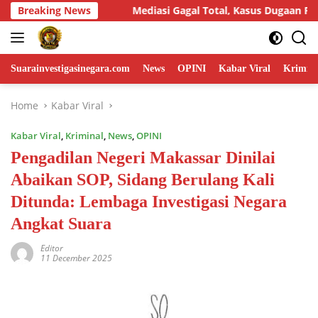
Skip
Gagal Total, Kasus Dugaan Penggelapan Honda HR-V Rp130 Juta y
Breaking News
to
content
Suarainvestigasinegara.com
News
OPINI
Kabar Viral
Krimina
Home
Kabar Viral
Kabar Viral
,
Kriminal
,
News
,
OPINI
Pengadilan Negeri Makassar Dinilai
Abaikan SOP, Sidang Berulang Kali
Ditunda: Lembaga Investigasi Negara
Angkat Suara
Editor
11 December 2025