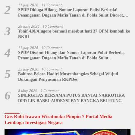
11 July 2026
11 Comment
2
SPDP Diduga Hilang, Nomor Laporan Polisi Berbeda!
Penanganan Dugaan Mafia Tanah di Polda Sulut Disorot,
Jackson Sambow: LIN Siap Kawal Hingga Tingkat Pusat
29 June 2026
10 Comment
3
Yonif 410/Alugoro berhasil merebut hati 37 OPM kembali ke
NKRI
11 July 2026
10 Comment
4
SPDP Disebut Hilang dan Nomor Laporan Polisi Berbeda,
Penanganan Dugaan Mafia Tanah di Polda Sulut
Dipertanyakan
23 July 2026
10 Comment
5
Babinsa Beloro Hadiri Musrenbangdes Sebagai Wujud
Dukungan Penyusunan RKPDes
8 May 2026
9 Comment
6
SINERGITAS BERSAMA PUTUS RANTAI NARKOTIKA
DPD LIN BABEL AUDENSI BNN BANGKA BELITUNG
Gus Robi Irawan Wiratmoko Pimpin 7 Portal Media
Lembaga Investigasi Negara
Video