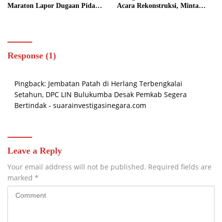
Maraton Lapor Dugaan Pidana
Acara Rekonstruksi, Minta
Sengketa Lahan SMA Negeri 14
Bupati Bangka Ambil Tindakan
Gowa ke Polres, Polda, hingga
Tegas
Kejati
Response (1)
Pingback:
Jembatan Patah di Herlang Terbengkalai
Setahun, DPC LIN Bulukumba Desak Pemkab Segera
Bertindak - suarainvestigasinegara.com
Leave a Reply
Your email address will not be published.
Required fields are
marked
*