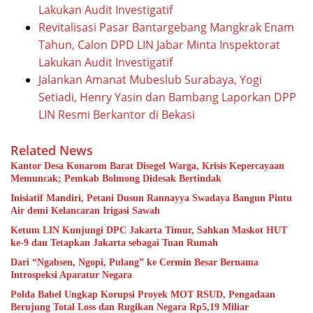
Lakukan Audit Investigatif
Revitalisasi Pasar Bantargebang Mangkrak Enam
Tahun, Calon DPD LIN Jabar Minta Inspektorat
Lakukan Audit Investigatif
Jalankan Amanat Mubeslub Surabaya, Yogi
Setiadi, Henry Yasin dan Bambang Laporkan DPP
LIN Resmi Berkantor di Bekasi
Related News
Kantor Desa Konarom Barat Disegel Warga, Krisis Kepercayaan
Memuncak; Pemkab Bolmong Didesak Bertindak
Inisiatif Mandiri, Petani Dusun Rannayya Swadaya Bangun Pintu
Air demi Kelancaran Irigasi Sawah
Ketum LIN Kunjungi DPC Jakarta Timur, Sahkan Maskot HUT
ke-9 dan Tetapkan Jakarta sebagai Tuan Rumah
Dari “Ngabsen, Ngopi, Pulang” ke Cermin Besar Bernama
Introspeksi Aparatur Negara
Polda Babel Ungkap Korupsi Proyek MOT RSUD, Pengadaan
Berujung Total Loss dan Rugikan Negara Rp5,19 Miliar