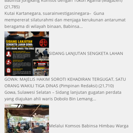
Babinsa Jongkang Komsos dengan Tokoh Agama
(Magazen)
(21,785)
Kutai Kartanegara, suarainvestigasinegara– Guna
mempererat silaturahmi dan menjaga kerukunan antarumat
beragama di wilayah binaan, Babinsa...
SIDANG LANJUTAN SENGKETA LAHAN
GOWA: MAJELIS HAKIM SOROTI KEHADIRAN TERGUGAT, SATU
ORANG WAKILI TIGA DINAS
(Pimpinan Redaksi)
(21,710)
Gowa, Sulawesi Selatan – Sidang lanjutan gugatan perdata
yang diajukan ahli waris Dobolo Bin Lemang...
Melalui Komsos Babinsa Himbau Warga