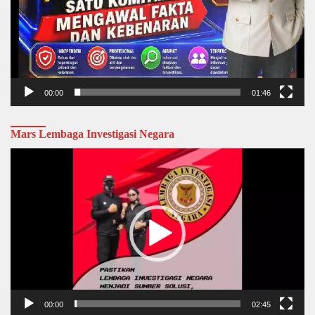
00:00
01:46
Mars Lembaga Investigasi Negara
Video
Player
00:00
02:45