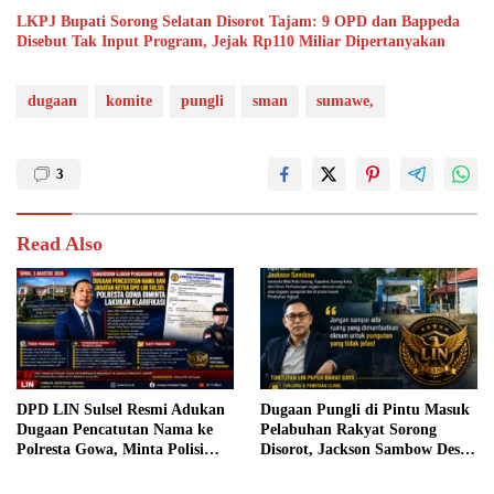
LKPJ Bupati Sorong Selatan Disorot Tajam: 9 OPD dan Bappeda
Disebut Tak Input Program, Jejak Rp110 Miliar Dipertanyakan
dugaan
komite
pungli
sman
sumawe,
3
Read Also
DPD LIN Sulsel Resmi Adukan
Dugaan Pungli di Pintu Masuk
Dugaan Pencatutan Nama ke
Pelabuhan Rakyat Sorong
Polresta Gowa, Minta Polisi
Disorot, Jackson Sambow Desak
Verifikasi Legalitas
Pemkot dan Polisi Bertindak
Kepengurusan