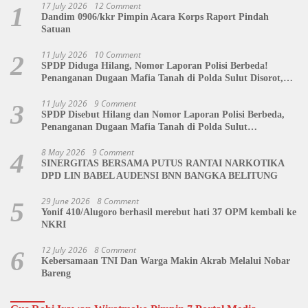
17 July 2026
12 Comment
1
Dandim 0906/kkr Pimpin Acara Korps Raport Pindah
Satuan
11 July 2026
10 Comment
2
SPDP Diduga Hilang, Nomor Laporan Polisi Berbeda!
Penanganan Dugaan Mafia Tanah di Polda Sulut Disorot,
Jackson Sambow: LIN Siap Kawal Hingga Tingkat Pusat
11 July 2026
9 Comment
3
SPDP Disebut Hilang dan Nomor Laporan Polisi Berbeda,
Penanganan Dugaan Mafia Tanah di Polda Sulut
Dipertanyakan
8 May 2026
9 Comment
4
SINERGITAS BERSAMA PUTUS RANTAI NARKOTIKA
DPD LIN BABEL AUDENSI BNN BANGKA BELITUNG
29 June 2026
8 Comment
5
Yonif 410/Alugoro berhasil merebut hati 37 OPM kembali ke
NKRI
12 July 2026
8 Comment
6
Kebersamaan TNI Dan Warga Makin Akrab Melalui Nobar
Bareng