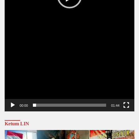
00:00
01:44
Ketum LIN
Video