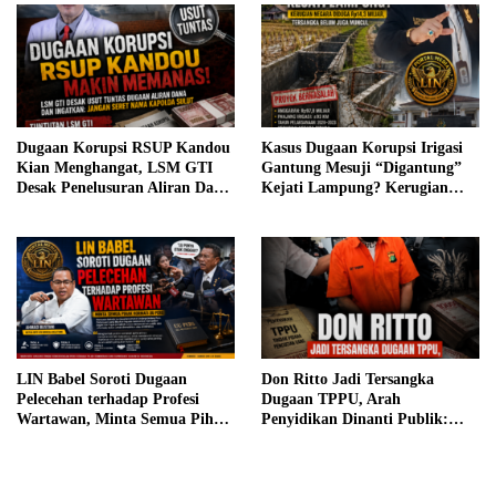
Dugaan Korupsi RSUP Kandou
Kasus Dugaan Korupsi Irigasi
Kian Menghangat, LSM GTI
Gantung Mesuji “Digantung”
Desak Penelusuran Aliran Dana
Kejati Lampung? Kerugian
dan Ingatkan Jangan Catut
Negara Diduga Rp14,3 Miliar,
Nama Kapolda Sulut
Tersangka Belum Juga Muncul
LIN Babel Soroti Dugaan
Don Ritto Jadi Tersangka
Pelecehan terhadap Profesi
Dugaan TPPU, Arah
Wartawan, Minta Semua Pihak
Penyidikan Dinanti Publik:
Hormati UU Pers
Akankah Aliran Dana
Membuka Keterlibatan Pihak
Lain?