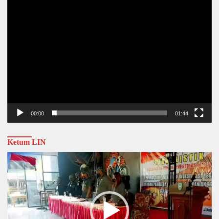
00:00
01:44
Ketum LIN
Video
Player