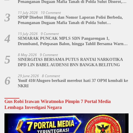
Penanganan Dugaan Mafia Tanah di Polda Sulut Disorot,
Jackson Sambow: LIN Siap Kawal Hingga Tingkat Pusat
11 July 2026
10 Comment
3
SPDP Disebut Hilang dan Nomor Laporan Polisi Berbeda,
Penanganan Dugaan Mafia Tanah di Polda Sulut
Dipertanyakan
15 July 2026
9 Comment
4
SEMARAK PUNCAK MPLS SDN Pangarengan 1,
Drumband, Pelepasan Balon, hingga Tahlil Bersama Warnai
Penutupan Kegiatan
8 May 2026
9 Comment
5
SINERGITAS BERSAMA PUTUS RANTAI NARKOTIKA
DPD LIN BABEL AUDENSI BNN BANGKA BELITUNG
29 June 2026
8 Comment
6
Yonif 410/Alugoro berhasil merebut hati 37 OPM kembali ke
NKRI
Gus Robi Irawan Wiratmoko Pimpin 7 Portal Media
Lembaga Investigasi Negara
Video
Player