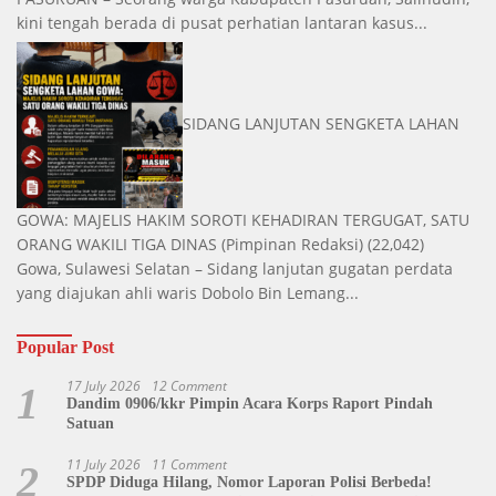
kini tengah berada di pusat perhatian lantaran kasus...
SIDANG LANJUTAN SENGKETA LAHAN
GOWA: MAJELIS HAKIM SOROTI KEHADIRAN TERGUGAT, SATU
ORANG WAKILI TIGA DINAS
(Pimpinan Redaksi)
(22,042)
Gowa, Sulawesi Selatan – Sidang lanjutan gugatan perdata
yang diajukan ahli waris Dobolo Bin Lemang...
Popular Post
17 July 2026
12 Comment
1
Dandim 0906/kkr Pimpin Acara Korps Raport Pindah
Satuan
11 July 2026
11 Comment
2
SPDP Diduga Hilang, Nomor Laporan Polisi Berbeda!