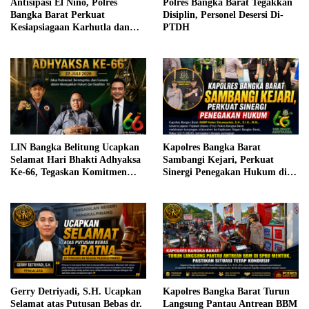
Antisipasi El Nino, Polres
Polres Bangka Barat Tegakkan
Bangka Barat Perkuat
Disiplin, Personel Desersi Di-
Kesiapsiagaan Karhutla dan
PTDH
Minta Warga Segera Laporkan
Titik Api
LIN Bangka Belitung Ucapkan
Kapolres Bangka Barat
Selamat Hari Bhakti Adhyaksa
Sambangi Kejari, Perkuat
Ke-66, Tegaskan Komitmen
Sinergi Penegakan Hukum di
Perkuat Sinergi Penegakan
Hari Bhakti Adhyaksa ke-66
Hukum
Gerry Detriyadi, S.H. Ucapkan
Kapolres Bangka Barat Turun
Selamat atas Putusan Bebas dr.
Langsung Pantau Antrean BBM