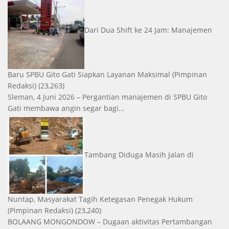
Dari Dua Shift ke 24 Jam: Manajemen
Baru SPBU Gito Gati Siapkan Layanan Maksimal
(Pimpinan
Redaksi)
(23,263)
Sleman, 4 Juni 2026 – Pergantian manajemen di SPBU Gito
Gati membawa angin segar bagi...
Tambang Diduga Masih Jalan di
Nuntap, Masyarakat Tagih Ketegasan Penegak Hukum
(Pimpinan Redaksi)
(23,240)
BOLAANG MONGONDOW – Dugaan aktivitas Pertambangan