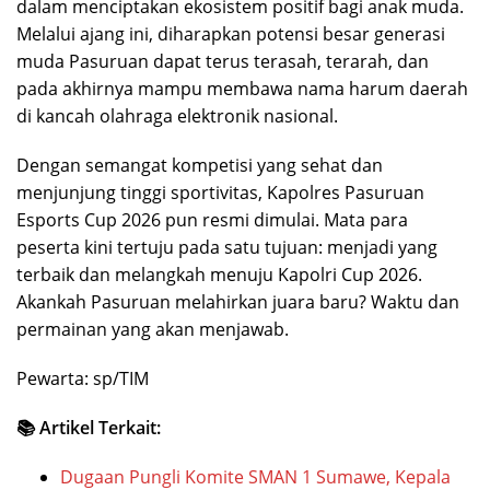
dalam menciptakan ekosistem positif bagi anak muda.
Melalui ajang ini, diharapkan potensi besar generasi
muda Pasuruan dapat terus terasah, terarah, dan
pada akhirnya mampu membawa nama harum daerah
di kancah olahraga elektronik nasional.
Dengan semangat kompetisi yang sehat dan
menjunjung tinggi sportivitas, Kapolres Pasuruan
Esports Cup 2026 pun resmi dimulai. Mata para
peserta kini tertuju pada satu tujuan: menjadi yang
terbaik dan melangkah menuju Kapolri Cup 2026.
Akankah Pasuruan melahirkan juara baru? Waktu dan
permainan yang akan menjawab.
Pewarta: sp/TIM
📚 Artikel Terkait:
Dugaan Pungli Komite SMAN 1 Sumawe, Kepala