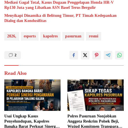
Mediasi Gagal Total, Kasus Dugaan Penggelapan Honda HR-V
Rp130 Juta yang Libatkan ASN Basel Terus Bergulir
Menyikapi Dinamika di Belitung Timur, PT Timah Kedepankan
Dialog dan Kondusifitas
2026,
esports
kapolres
pasuruan
resmi
2
Read Also
Usai Ungkap Kasus
Polres Pasuruan Nonjobkan
Penyelundupan, Kapolres
Anggota Reskrim Polsek Beji,
Bangka Barat Perkuat Sinergi
Wujud Komitmen Transparansi