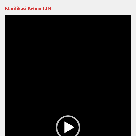
Klarifikasi Ketum LIN
Video
Player