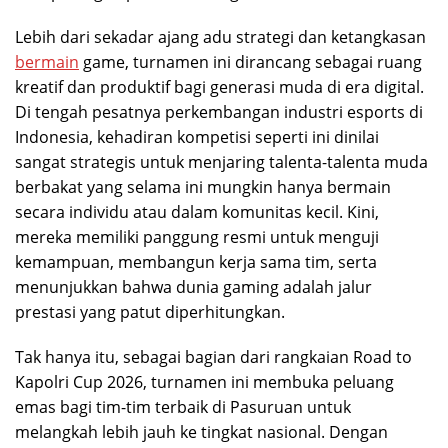
Lebih dari sekadar ajang adu strategi dan ketangkasan
bermain
game, turnamen ini dirancang sebagai ruang
kreatif dan produktif bagi generasi muda di era digital.
Di tengah pesatnya perkembangan industri esports di
Indonesia, kehadiran kompetisi seperti ini dinilai
sangat strategis untuk menjaring talenta-talenta muda
berbakat yang selama ini mungkin hanya bermain
secara individu atau dalam komunitas kecil. Kini,
mereka memiliki panggung resmi untuk menguji
kemampuan, membangun kerja sama tim, serta
menunjukkan bahwa dunia gaming adalah jalur
prestasi yang patut diperhitungkan.
Tak hanya itu, sebagai bagian dari rangkaian Road to
Kapolri Cup 2026, turnamen ini membuka peluang
emas bagi tim-tim terbaik di Pasuruan untuk
melangkah lebih jauh ke tingkat nasional. Dengan