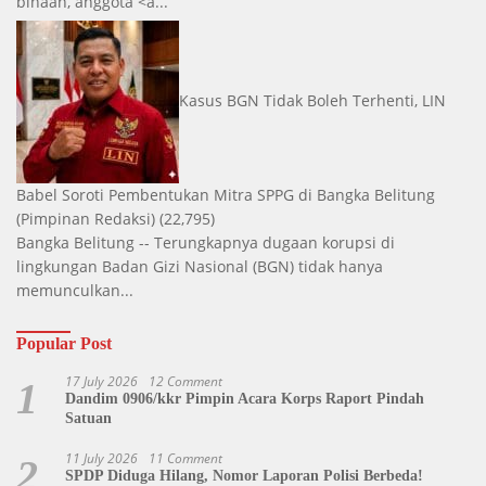
binaan, anggota <a...
Kasus BGN Tidak Boleh Terhenti, LIN
Babel Soroti Pembentukan Mitra SPPG di Bangka Belitung
(Pimpinan Redaksi)
(22,795)
Bangka Belitung -- Terungkapnya dugaan korupsi di
lingkungan Badan Gizi Nasional (BGN) tidak hanya
memunculkan...
Popular Post
17 July 2026
12 Comment
1
Dandim 0906/kkr Pimpin Acara Korps Raport Pindah
Satuan
11 July 2026
11 Comment
2
SPDP Diduga Hilang, Nomor Laporan Polisi Berbeda!