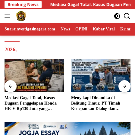
Skip
tal, Kasus Dugaan Penggelapan Honda HR-V Rp130 Juta yang Liba
Breaking News
to
content
Suarainvestigasinegara.com
News
OPINI
Kabar Viral
Krimina
2026,
Menyikapi Dinamika di
Humas DPP LIN Desak Kapolri
Belitung Timur, PT Timah
dan Panglima TNI Turun
Kedepankan Dialog dan
Langsung Usut Dugaan
Kondusifitas
Penyelundupan Kosmetik Ilegal
Asal Filipina