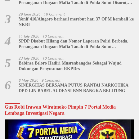
Penanganan Dugaan Mafia Tanah di Polda Sulut Disorot,
Jackson Sambow: LIN Siap Kawal Hingga Tingkat Pusat
29 June 2026
10 Comment
3
Yonif 410/Alugoro berhasil merebut hati 37 OPM kembali ke
NKRI
11 July 2026
10 Comment
4
SPDP Disebut Hilang dan Nomor Laporan Polisi Berbeda,
Penanganan Dugaan Mafia Tanah di Polda Sulut
Dipertanyakan
23 July 2026
10 Comment
5
Babinsa Beloro Hadiri Musrenbangdes Sebagai Wujud
Dukungan Penyusunan RKPDes
8 May 2026
9 Comment
6
SINERGITAS BERSAMA PUTUS RANTAI NARKOTIKA
DPD LIN BABEL AUDENSI BNN BANGKA BELITUNG
Gus Robi Irawan Wiratmoko Pimpin 7 Portal Media
Lembaga Investigasi Negara
Video
Player