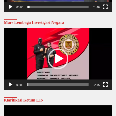
00:00
01:46
Mars Lembaga Investigasi Negara
Video
Player
00:00
02:45
Klarifikasi Ketum LIN
Video
Player