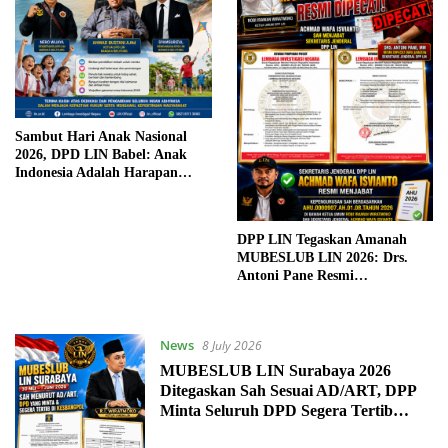
Sambut Hari Anak Nasional
2026, DPD LIN Babel: Anak
Indonesia Adalah Harapan
Masa Depan Bangsa
DPP LIN Tegaskan Amanah
MUBESLUB LIN 2026: Drs.
Antoni Pane Resmi
Diberhentikan, Achmad Wafa
Isvianto Sah Menjabat
Sekretaris Jenderal
News
8 July 2026
MUBESLUB LIN Surabaya 2026
Ditegaskan Sah Sesuai AD/ART, DPP
Minta Seluruh DPD Segera Tertib
Administrasi di Kesbangpol