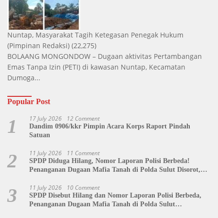
Nuntap, Masyarakat Tagih Ketegasan Penegak Hukum
(Pimpinan Redaksi)
(22,275)
BOLAANG MONGONDOW – Dugaan aktivitas Pertambangan
Emas Tanpa Izin (PETI) di kawasan Nuntap, Kecamatan
Dumoga...
Popular Post
17 July 2026
12 Comment
1
Dandim 0906/kkr Pimpin Acara Korps Raport Pindah
Satuan
11 July 2026
11 Comment
2
SPDP Diduga Hilang, Nomor Laporan Polisi Berbeda!
Penanganan Dugaan Mafia Tanah di Polda Sulut Disorot,
Jackson Sambow: LIN Siap Kawal Hingga Tingkat Pusat
11 July 2026
10 Comment
3
SPDP Disebut Hilang dan Nomor Laporan Polisi Berbeda,
Penanganan Dugaan Mafia Tanah di Polda Sulut
Dipertanyakan