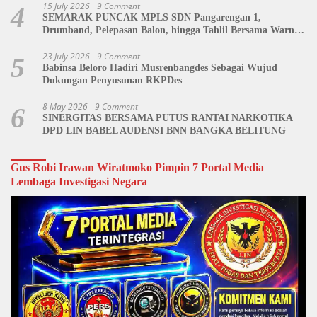
15 July 2026
9 Comment
4
SEMARAK PUNCAK MPLS SDN Pangarengan 1,
Drumband, Pelepasan Balon, hingga Tahlil Bersama Warnai
Penutupan Kegiatan
23 July 2026
9 Comment
5
Babinsa Beloro Hadiri Musrenbangdes Sebagai Wujud
Dukungan Penyusunan RKPDes
8 May 2026
9 Comment
6
SINERGITAS BERSAMA PUTUS RANTAI NARKOTIKA
DPD LIN BABEL AUDENSI BNN BANGKA BELITUNG
Gus Robi Irawan Wiratmoko Pimpin 7 Portal Media
Lembaga Investigasi Negara
Video
Player