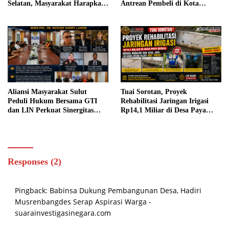
Selatan, Masyarakat Harapkan
Antrean Pembeli di Kota
Klarifikasi Resmi dari Pihak
Probolinggo
Terkait
Aliansi Masyarakat Sulut
Tuai Sorotan, Proyek
Peduli Hukum Bersama GTI
Rehabilitasi Jaringan Irigasi
dan LIN Perkuat Sinergitas
Rp14,1 Miliar di Desa Paya
dengan Polda Sulut dan Bea
Benua Diduga Mubazir, LIN
Cukai
Babel Desak Kejati Usut Tuntas
Responses (2)
Pingback:
Babinsa Dukung Pembangunan Desa, Hadiri
Musrenbangdes Serap Aspirasi Warga -
suarainvestigasinegara.com