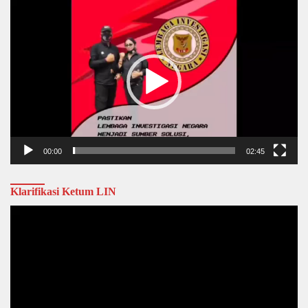
Video
Player
00:00
02:45
Klarifikasi Ketum LIN
Video
Player