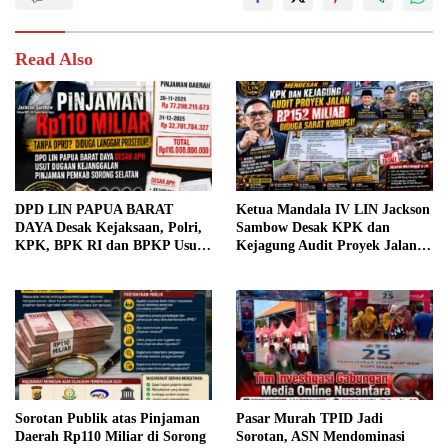
Read Also
DPD LIN PAPUA BARAT
Ketua Mandala IV LIN Jackson
DAYA Desak Kejaksaan, Polri,
Sambow Desak KPK dan
KPK, BPK RI dan BPKP Usut
Kejagung Audit Proyek Jalan
Dugaan Kejanggalan Pinjaman
Rp152 Miliar, Kementerian PU
Rp110 Miliar Pemkab Sorong
Diminta Evaluasi Pejabat
Selatan; Dugaan Libatkan
Terkait Jika Terbukti Bersalah.
Empat Petinggi, APH Diminta
Bertindak Tegas.
Sorotan Publik atas Pinjaman
Pasar Murah TPID Jadi
Daerah Rp110 Miliar di Sorong
Sorotan, ASN Mendominasi