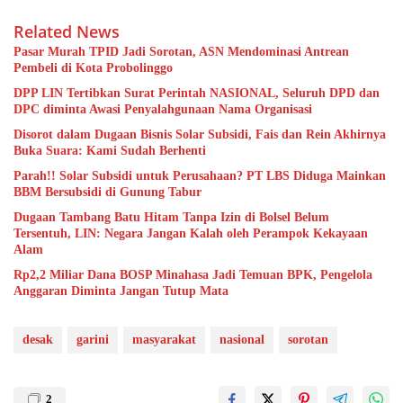
Related News
Pasar Murah TPID Jadi Sorotan, ASN Mendominasi Antrean
Pembeli di Kota Probolinggo
DPP LIN Tertibkan Surat Perintah NASIONAL, Seluruh DPD dan
DPC diminta Awasi Penyalahgunaan Nama Organisasi
Disorot dalam Dugaan Bisnis Solar Subsidi, Fais dan Rein Akhirnya
Buka Suara: Kami Sudah Berhenti
Parah!! Solar Subsidi untuk Perusahaan? PT LBS Diduga Mainkan
BBM Bersubsidi di Gunung Tabur
Dugaan Tambang Batu Hitam Tanpa Izin di Bolsel Belum
Tersentuh, LIN: Negara Jangan Kalah oleh Perampok Kekayaan
Alam
Rp2,2 Miliar Dana BOSP Minahasa Jadi Temuan BPK, Pengelola
Anggaran Diminta Jangan Tutup Mata
desak
garini
masyarakat
nasional
sorotan
2