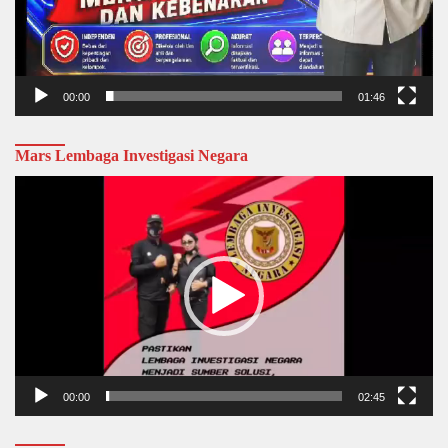
00:00
01:46
Mars Lembaga Investigasi Negara
Video
Player
00:00
02:45