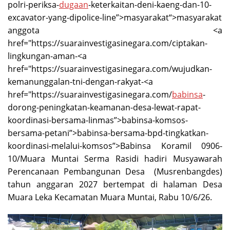
polri-periksa-
dugaan
-keterkaitan-deni-kaeng-dan-10-
excavator-yang-dipolice-line”>masyarakat“>masyarakat
anggota <a
href="https://suarainvestigasinegara.com/ciptakan-
lingkungan-aman-<a
href="https://suarainvestigasinegara.com/wujudkan-
kemanunggalan-tni-dengan-rakyat-<a
href="https://suarainvestigasinegara.com/
babinsa
-
dorong-peningkatan-keamanan-desa-lewat-rapat-
koordinasi-bersama-linmas”>babinsa-komsos-
bersama-petani”>babinsa-bersama-bpd-tingkatkan-
koordinasi-melalui-komsos”>Babinsa Koramil 0906-
10/Muara Muntai Serma Rasidi hadiri Musyawarah
Perencanaan Pembangunan Desa (Musrenbangdes)
tahun anggaran 2027 bertempat di halaman Desa
Muara Leka Kecamatan Muara Muntai, Rabu 10/6/26.