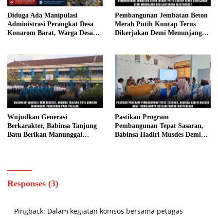
Diduga Ada Manipulasi
Pembangunan Jembatan Beton
Administrasi Perangkat Desa
Merah Putih Kuntap Terus
Konarom Barat, Warga Desak
Dikerjakan Demi Menunjang
Inspektorat dan APH Turun
Kesejahteraan Masyarakat
Tangan
Wujudkan Generasi
Pastikan Program
Berkarakter, Babinsa Tanjung
Pembangunan Tepat Sasaran,
Batu Berikan Manunggal
Babinsa Hadiri Musdes Demi
Pendidikan Pada Pelajar
Terwujudnya Kesejahteraan
Masyarakat
Responses (3)
Pingback:
Dalam kegiatan komsos bersama petugas