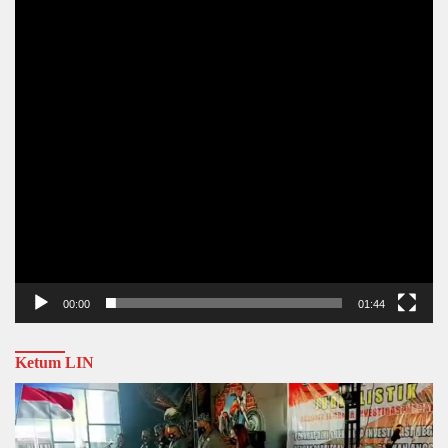
00:00
01:44
Ketum LIN
Video
Player