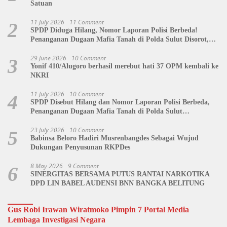
Satuan
11 July 2026
11 Comment
2
SPDP Diduga Hilang, Nomor Laporan Polisi Berbeda!
Penanganan Dugaan Mafia Tanah di Polda Sulut Disorot,
Jackson Sambow: LIN Siap Kawal Hingga Tingkat Pusat
29 June 2026
10 Comment
3
Yonif 410/Alugoro berhasil merebut hati 37 OPM kembali ke
NKRI
11 July 2026
10 Comment
4
SPDP Disebut Hilang dan Nomor Laporan Polisi Berbeda,
Penanganan Dugaan Mafia Tanah di Polda Sulut
Dipertanyakan
23 July 2026
10 Comment
5
Babinsa Beloro Hadiri Musrenbangdes Sebagai Wujud
Dukungan Penyusunan RKPDes
8 May 2026
9 Comment
6
SINERGITAS BERSAMA PUTUS RANTAI NARKOTIKA
DPD LIN BABEL AUDENSI BNN BANGKA BELITUNG
Gus Robi Irawan Wiratmoko Pimpin 7 Portal Media
Lembaga Investigasi Negara