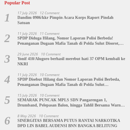
Popular Post
17 July 2026
12 Comment
1
Dandim 0906/kkr Pimpin Acara Korps Raport Pindah
Satuan
11 July 2026
11 Comment
2
SPDP Diduga Hilang, Nomor Laporan Polisi Berbeda!
Penanganan Dugaan Mafia Tanah di Polda Sulut Disorot,
Jackson Sambow: LIN Siap Kawal Hingga Tingkat Pusat
29 June 2026
10 Comment
3
Yonif 410/Alugoro berhasil merebut hati 37 OPM kembali ke
NKRI
11 July 2026
10 Comment
4
SPDP Disebut Hilang dan Nomor Laporan Polisi Berbeda,
Penanganan Dugaan Mafia Tanah di Polda Sulut
Dipertanyakan
15 July 2026
10 Comment
5
SEMARAK PUNCAK MPLS SDN Pangarengan 1,
Drumband, Pelepasan Balon, hingga Tahlil Bersama Warnai
Penutupan Kegiatan
8 May 2026
10 Comment
6
SINERGITAS BERSAMA PUTUS RANTAI NARKOTIKA
DPD LIN BABEL AUDENSI BNN BANGKA BELITUNG