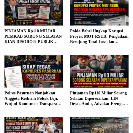
PINJAMAN Rp110 MILIAR
Polda Babel Ungkap Korupsi
PEMKAB SORONG SELATAN
Proyek MOT RSUD, Pengadaan
KIAN DISOROT: PUBLIK
Berujung Total Loss dan
MENUNGGU JAWABAN, LIN
Rugikan Negara Rp5,19 Miliar
SIAP BAWA DUGAAN
KEJANGGALAN KE
PEMERINTAH PUSAT
Polres Pasuruan Nonjobkan
Pinjaman Rp110 Miliar Sorong
Anggota Reskrim Polsek Beji,
Selatan Dipersoalkan, LIN
Wujud Komitmen Transparansi
Desak Audit, Advokat Frengky
Penanganan Dugaan
Onim Minta Aparat Penegak
Penganiayaan
Hukum Panggil Bupati dan
Banggar DPRD