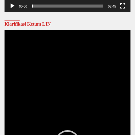
00:00
02:45
Klarifikasi Ketum LIN
Video
Player