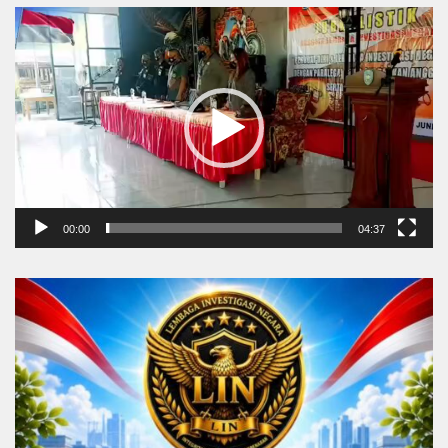
Video
Player
00:00
04:37