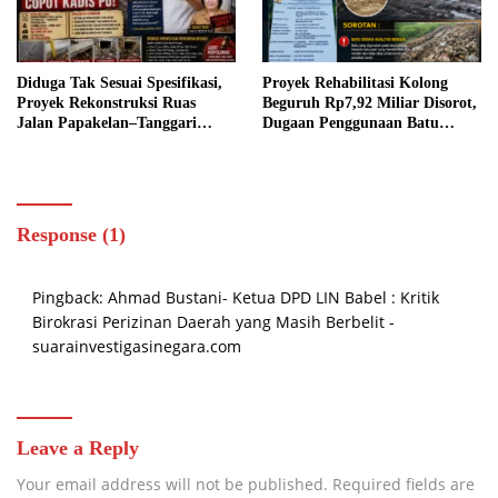
Diduga Tak Sesuai Spesifikasi,
Proyek Rehabilitasi Kolong
Proyek Rekonstruksi Ruas
Beguruh Rp7,92 Miliar Disorot,
Jalan Papakelan–Tanggari
Dugaan Penggunaan Batu
Tonsea Lama Senilai Rp3,98
Berkualitas Rendah dan
Miliar Jadi Sorotan, Warga
Minimnya Penguatan Struktur
Desak Audit dan Evaluasi.
Jadi Sorotan
Response (1)
Pingback:
Ahmad Bustani- Ketua DPD LIN Babel : Kritik
Birokrasi Perizinan Daerah yang Masih Berbelit -
suarainvestigasinegara.com
Leave a Reply
Your email address will not be published.
Required fields are