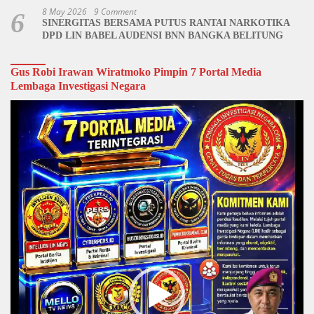
8 May 2026
9 Comment
6
SINERGITAS BERSAMA PUTUS RANTAI NARKOTIKA
DPD LIN BABEL AUDENSI BNN BANGKA BELITUNG
Gus Robi Irawan Wiratmoko Pimpin 7 Portal Media
Lembaga Investigasi Negara
Video
Player