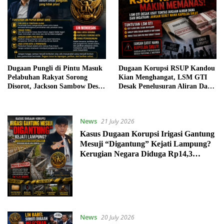
Dugaan Pungli di Pintu Masuk
Dugaan Korupsi RSUP Kandou
Pelabuhan Rakyat Sorong
Kian Menghangat, LSM GTI
Disorot, Jackson Sambow Desak
Desak Penelusuran Aliran Dana
Pemkot dan Polisi Bertindak
dan Ingatkan Jangan Catut
Nama Kapolda Sulut
News
21 July 2026
Kasus Dugaan Korupsi Irigasi Gantung
Mesuji “Digantung” Kejati Lampung?
Kerugian Negara Diduga Rp14,3
Miliar, Tersangka Belum Juga Muncul
News
20 July 2026