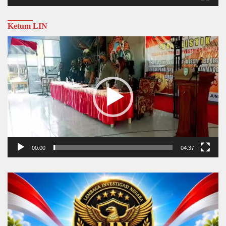
Ketum LIN
Video
Player
00:00
04:37