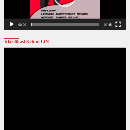
00:00
02:45
Klarifikasi Ketum LIN
Video
Player