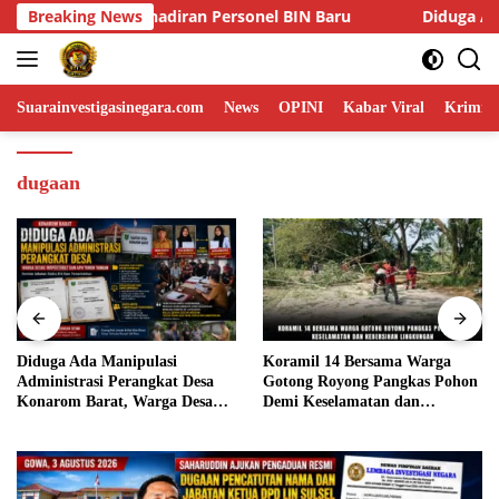
Skip
Breaking News
Diduga Ada Manipulasi Administrasi Perangkat Desa Kon
to
content
Suarainvestigasinegara.com
News
OPINI
Kabar Viral
Krimina
dugaan
Diduga Ada Manipulasi
Koramil 14 Bersama Warga
Administrasi Perangkat Desa
Gotong Royong Pangkas Pohon
Konarom Barat, Warga Desak
Demi Keselamatan dan
Inspektorat dan APH Turun
Kebersihan Lingkungan
Tangan