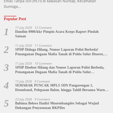
Emas Tanpa Izin (PETI) di kawasan Nuntap, Kecamatan
Dumoga...
Popular Post
17 July 2026
12 Comment
1
Dandim 0906/kkr Pimpin Acara Korps Raport Pindah
Satuan
11 July 2026
11 Comment
2
SPDP Diduga Hilang, Nomor Laporan Polisi Berbeda!
Penanganan Dugaan Mafia Tanah di Polda Sulut Disorot,
Jackson Sambow: LIN Siap Kawal Hingga Tingkat Pusat
11 July 2026
10 Comment
3
SPDP Disebut Hilang dan Nomor Laporan Polisi Berbeda,
Penanganan Dugaan Mafia Tanah di Polda Sulut
Dipertanyakan
15 July 2026
9 Comment
4
SEMARAK PUNCAK MPLS SDN Pangarengan 1,
Drumband, Pelepasan Balon, hingga Tahlil Bersama Warnai
Penutupan Kegiatan
23 July 2026
9 Comment
5
Babinsa Beloro Hadiri Musrenbangdes Sebagai Wujud
Dukungan Penyusunan RKPDes