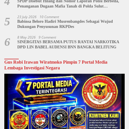
4
SPDP Disebut Hilang dan Nomor Laporan Polisi Berbeda,
Penanganan Dugaan Mafia Tanah di Polda Sulut
Dipertanyakan
23 July 2026
10 Comment
5
Babinsa Beloro Hadiri Musrenbangdes Sebagai Wujud
Dukungan Penyusunan RKPDes
8 May 2026
9 Comment
6
SINERGITAS BERSAMA PUTUS RANTAI NARKOTIKA
DPD LIN BABEL AUDENSI BNN BANGKA BELITUNG
Gus Robi Irawan Wiratmoko Pimpin 7 Portal Media
Lembaga Investigasi Negara
Video
Player