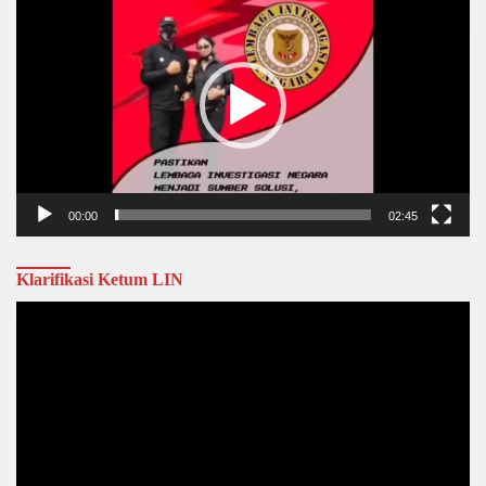
Player
00:00
02:45
Klarifikasi Ketum LIN
Video
Player