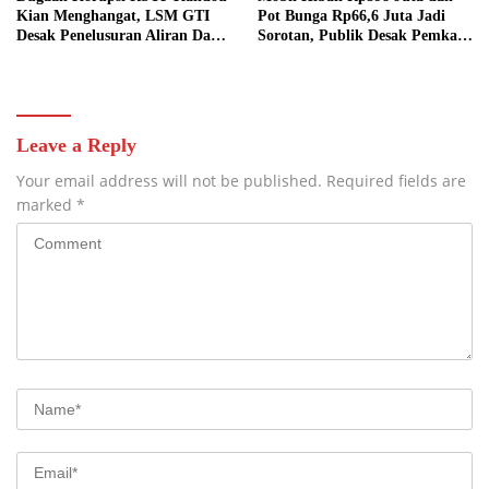
Kian Menghangat, LSM GTI
Pot Bunga Rp66,6 Juta Jadi
Desak Penelusuran Aliran Dana
Sorotan, Publik Desak Pemkab
dan Ingatkan Jangan Catut
Minahasa Buka Dokumen
Nama Kapolda Sulut
Anggaran
Leave a Reply
Your email address will not be published.
Required fields are
marked
*