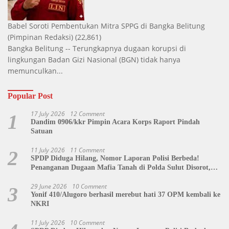
Babel Soroti Pembentukan Mitra SPPG di Bangka Belitung
(Pimpinan Redaksi)
(22,861)
Bangka Belitung -- Terungkapnya dugaan korupsi di
lingkungan Badan Gizi Nasional (BGN) tidak hanya
memunculkan...
Popular Post
17 July 2026
12 Comment
1
Dandim 0906/kkr Pimpin Acara Korps Raport Pindah
Satuan
11 July 2026
11 Comment
2
SPDP Diduga Hilang, Nomor Laporan Polisi Berbeda!
Penanganan Dugaan Mafia Tanah di Polda Sulut Disorot,
Jackson Sambow: LIN Siap Kawal Hingga Tingkat Pusat
29 June 2026
10 Comment
3
Yonif 410/Alugoro berhasil merebut hati 37 OPM kembali ke
NKRI
11 July 2026
10 Comment