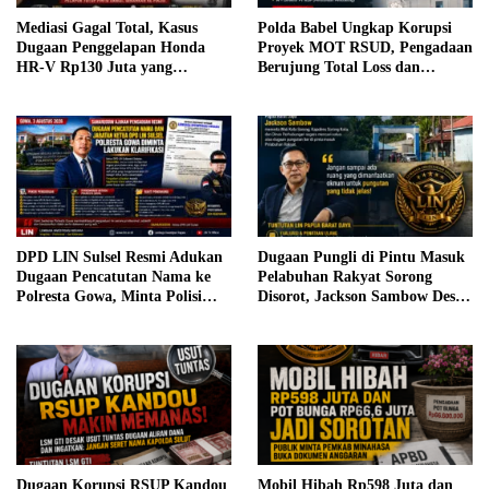
Mediasi Gagal Total, Kasus
Polda Babel Ungkap Korupsi
Dugaan Penggelapan Honda
Proyek MOT RSUD, Pengadaan
HR-V Rp130 Juta yang
Berujung Total Loss dan
Libatkan ASN Basel Terus
Rugikan Negara Rp5,19 Miliar
Bergulir
DPD LIN Sulsel Resmi Adukan
Dugaan Pungli di Pintu Masuk
Dugaan Pencatutan Nama ke
Pelabuhan Rakyat Sorong
Polresta Gowa, Minta Polisi
Disorot, Jackson Sambow Desak
Verifikasi Legalitas
Pemkot dan Polisi Bertindak
Kepengurusan
Dugaan Korupsi RSUP Kandou
Mobil Hibah Rp598 Juta dan