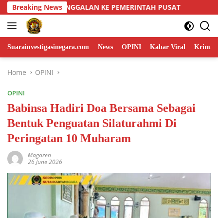
Skip
AT
Breaking News
Tanamkan Semangat Kebangsaan, Danramil 01 Tengg
to
content
Suarainvestigasinegara.com
News
OPINI
Kabar Viral
Krimina
Home
OPINI
OPINI
Babinsa Hadiri Doa Bersama Sebagai
Bentuk Penguatan Silaturahmi Di
Peringatan 10 Muharam
Magazen
26 June 2026