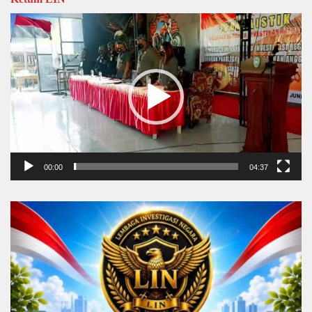
Video
Player
00:00
04:37