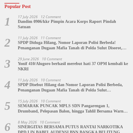
Popular Post
17 July 2026
12 Comment
1
Dandim 0906/kkr Pimpin Acara Korps Raport Pindah
Satuan
11 July 2026
11 Comment
2
SPDP Diduga Hilang, Nomor Laporan Polisi Berbeda!
Penanganan Dugaan Mafia Tanah di Polda Sulut Disorot,
Jackson Sambow: LIN Siap Kawal Hingga Tingkat Pusat
29 June 2026
10 Comment
3
Yonif 410/Alugoro berhasil merebut hati 37 OPM kembali ke
NKRI
11 July 2026
10 Comment
4
SPDP Disebut Hilang dan Nomor Laporan Polisi Berbeda,
Penanganan Dugaan Mafia Tanah di Polda Sulut
Dipertanyakan
15 July 2026
10 Comment
5
SEMARAK PUNCAK MPLS SDN Pangarengan 1,
Drumband, Pelepasan Balon, hingga Tahlil Bersama Warnai
Penutupan Kegiatan
8 May 2026
10 Comment
6
SINERGITAS BERSAMA PUTUS RANTAI NARKOTIKA
DPD LIN BABEL AUDENSI BNN BANGKA BELITUNG