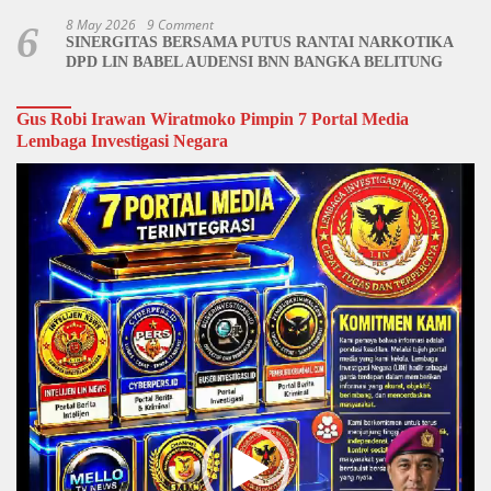
8 May 2026
9 Comment
6
SINERGITAS BERSAMA PUTUS RANTAI NARKOTIKA
DPD LIN BABEL AUDENSI BNN BANGKA BELITUNG
Gus Robi Irawan Wiratmoko Pimpin 7 Portal Media
Lembaga Investigasi Negara
Video
Player