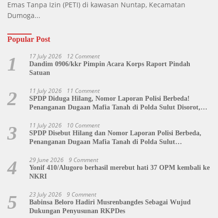
Emas Tanpa Izin (PETI) di kawasan Nuntap, Kecamatan
Dumoga...
Popular Post
17 July 2026
12 Comment
1
Dandim 0906/kkr Pimpin Acara Korps Raport Pindah
Satuan
11 July 2026
11 Comment
2
SPDP Diduga Hilang, Nomor Laporan Polisi Berbeda!
Penanganan Dugaan Mafia Tanah di Polda Sulut Disorot,
Jackson Sambow: LIN Siap Kawal Hingga Tingkat Pusat
11 July 2026
10 Comment
3
SPDP Disebut Hilang dan Nomor Laporan Polisi Berbeda,
Penanganan Dugaan Mafia Tanah di Polda Sulut
Dipertanyakan
29 June 2026
9 Comment
4
Yonif 410/Alugoro berhasil merebut hati 37 OPM kembali ke
NKRI
23 July 2026
9 Comment
5
Babinsa Beloro Hadiri Musrenbangdes Sebagai Wujud
Dukungan Penyusunan RKPDes