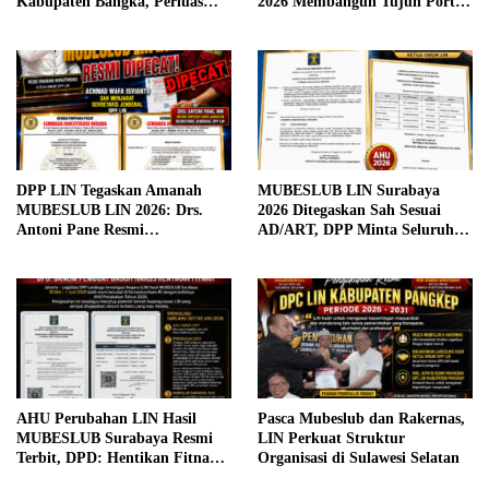
Kabupaten Bangka, Perluas
2026 Membangun Tujuh Portal
Akses Bantuan Hukum bagi
Berita Terintegrasi yang Cepat,
Masyarakat
Akurat, Objektif, dan
Bertanggung Jawab
DPP LIN Tegaskan Amanah
MUBESLUB LIN Surabaya
MUBESLUB LIN 2026: Drs.
2026 Ditegaskan Sah Sesuai
Antoni Pane Resmi
AD/ART, DPP Minta Seluruh
Diberhentikan, Achmad Wafa
DPD Segera Tertib Administrasi
Isvianto Sah Menjabat
di Kesbangpol
Sekretaris Jenderal
AHU Perubahan LIN Hasil
Pasca Mubeslub dan Rakernas,
MUBESLUB Surabaya Resmi
LIN Perkuat Struktur
Terbit, DPD: Hentikan Fitnah
Organisasi di Sulawesi Selatan
dan Jangan Lagi Bikin Gaduh