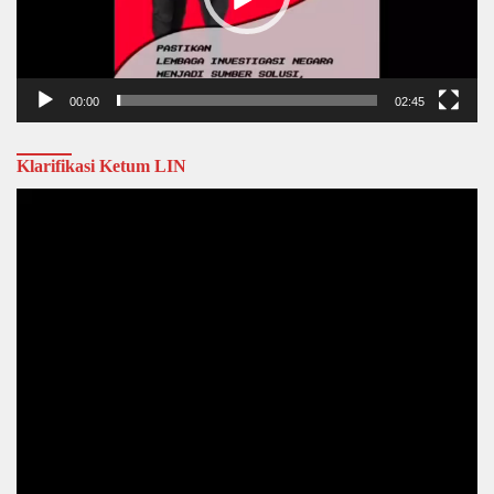
00:00
02:45
Klarifikasi Ketum LIN
Video
Player