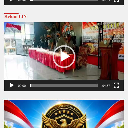
Ketum LIN
Video
Player
00:00
04:37