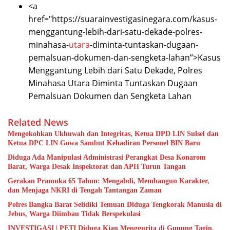
<a
href="https://suarainvestigasinegara.com/kasus-
menggantung-lebih-dari-satu-dekade-polres-
minahasa-
utara
-diminta-tuntaskan-dugaan-
pemalsuan-dokumen-dan-sengketa-lahan”>Kasus
Menggantung Lebih dari Satu Dekade, Polres
Minahasa Utara Diminta Tuntaskan Dugaan
Pemalsuan Dokumen dan Sengketa Lahan
Related News
Mengokohkan Ukhuwah dan Integritas, Ketua DPD LIN Sulsel dan
Ketua DPC LIN Gowa Sambut Kehadiran Personel BIN Baru
Diduga Ada Manipulasi Administrasi Perangkat Desa Konarom
Barat, Warga Desak Inspektorat dan APH Turun Tangan
Gerakan Pramuka 65 Tahun: Mengabdi, Membangun Karakter,
dan Menjaga NKRI di Tengah Tantangan Zaman
Polres Bangka Barat Selidiki Temuan Diduga Tengkorak Manusia di
Jebus, Warga Diimbau Tidak Berspekulasi
INVESTIGASI | PETI Diduga Kian Menggurita di Gunung Tagin,