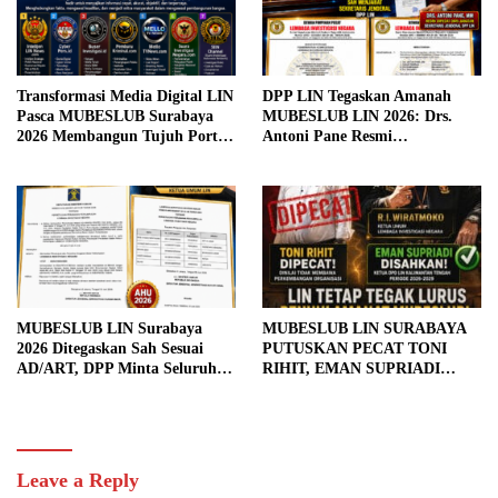
Transformasi Media Digital LIN
DPP LIN Tegaskan Amanah
Pasca MUBESLUB Surabaya
MUBESLUB LIN 2026: Drs.
2026 Membangun Tujuh Portal
Antoni Pane Resmi
Berita Terintegrasi yang Cepat,
Diberhentikan, Achmad Wafa
Akurat, Objektif, dan
Isvianto Sah Menjabat
Bertanggung Jawab
Sekretaris Jenderal
MUBESLUB LIN Surabaya
MUBESLUB LIN SURABAYA
2026 Ditegaskan Sah Sesuai
PUTUSKAN PECAT TONI
AD/ART, DPP Minta Seluruh
RIHIT, EMAN SUPRIADI
DPD Segera Tertib Administrasi
RESMI NAHKODAI DPD LIN
di Kesbangpol
KALTENG
Leave a Reply