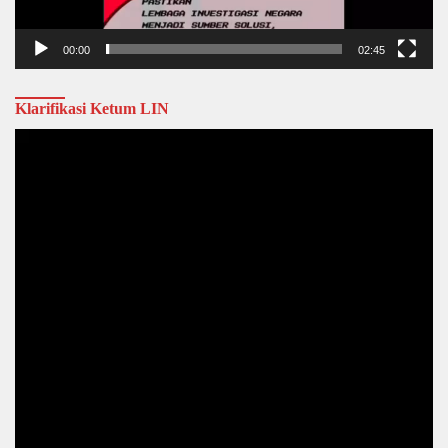
00:00
02:45
Klarifikasi Ketum LIN
Video
Player