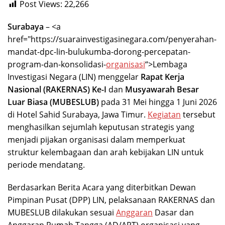
Post Views:
22,266
Surabaya
– <a
href="https://suarainvestigasinegara.com/penyerahan-
mandat-dpc-lin-bulukumba-dorong-percepatan-
program-dan-konsolidasi-
organisasi
“>Lembaga
Investigasi Negara (LIN) menggelar
Rapat Kerja
Nasional (RAKERNAS) Ke-I
dan
Musyawarah Besar
Luar Biasa (MUBESLUB)
pada 31 Mei hingga 1 Juni 2026
di Hotel Sahid Surabaya, Jawa Timur.
Kegiatan
tersebut
menghasilkan sejumlah keputusan strategis yang
menjadi pijakan organisasi dalam memperkuat
struktur kelembagaan dan arah kebijakan LIN untuk
periode mendatang.
Berdasarkan Berita Acara yang diterbitkan Dewan
Pimpinan Pusat (DPP) LIN, pelaksanaan RAKERNAS dan
MUBESLUB dilakukan sesuai
Anggaran
Dasar dan