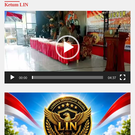
Ketum LIN
Video
Player
00:00
04:37