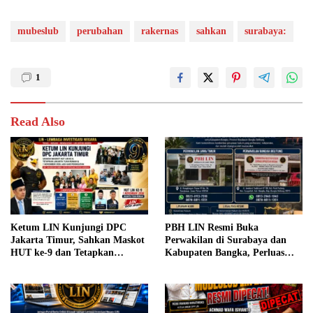
mubeslub
perubahan
rakernas
sahkan
surabaya:
1
Read Also
Ketum LIN Kunjungi DPC
PBH LIN Resmi Buka
Jakarta Timur, Sahkan Maskot
Perwakilan di Surabaya dan
HUT ke-9 dan Tetapkan
Kabupaten Bangka, Perluas
Jakarta sebagai Tuan Rumah
Akses Bantuan Hukum bagi
Masyarakat