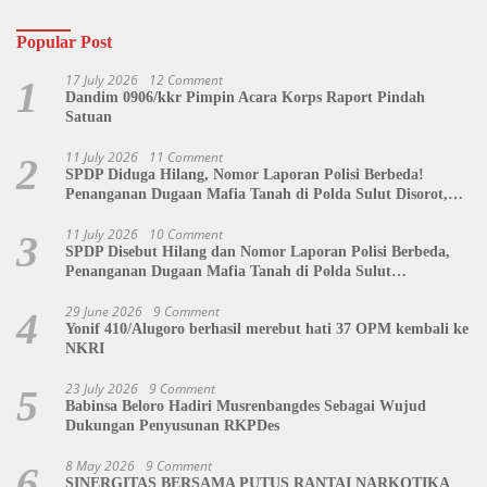
Popular Post
17 July 2026
12 Comment
1
Dandim 0906/kkr Pimpin Acara Korps Raport Pindah
Satuan
11 July 2026
11 Comment
2
SPDP Diduga Hilang, Nomor Laporan Polisi Berbeda!
Penanganan Dugaan Mafia Tanah di Polda Sulut Disorot,
Jackson Sambow: LIN Siap Kawal Hingga Tingkat Pusat
11 July 2026
10 Comment
3
SPDP Disebut Hilang dan Nomor Laporan Polisi Berbeda,
Penanganan Dugaan Mafia Tanah di Polda Sulut
Dipertanyakan
29 June 2026
9 Comment
4
Yonif 410/Alugoro berhasil merebut hati 37 OPM kembali ke
NKRI
23 July 2026
9 Comment
5
Babinsa Beloro Hadiri Musrenbangdes Sebagai Wujud
Dukungan Penyusunan RKPDes
8 May 2026
9 Comment
6
SINERGITAS BERSAMA PUTUS RANTAI NARKOTIKA