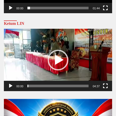
00:00
01:44
Ketum LIN
Video
Player
00:00
04:37