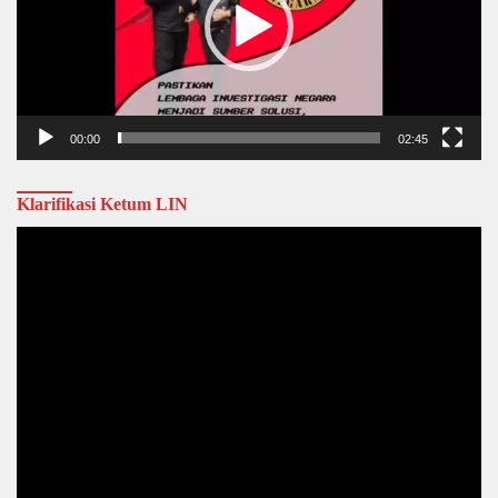
00:00
02:45
Klarifikasi Ketum LIN
Video
Player