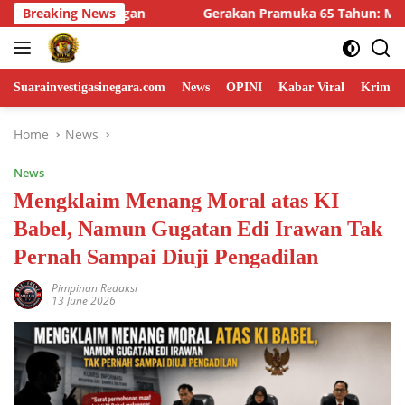
Skip
 Pramuka 65 Tahun: Mengabdi, Membangun Karakter, dan Menj
Breaking News
to
content
Suarainvestigasinegara.com
News
OPINI
Kabar Viral
Krimina
Home
News
News
Mengklaim Menang Moral atas KI
Babel, Namun Gugatan Edi Irawan Tak
Pernah Sampai Diuji Pengadilan
Pimpinan Redaksi
13 June 2026