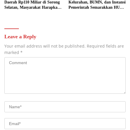
Daerah Rp110 Miliar di Sorong
Kelurahan, BUMN, dan Instansi
Selatan, Masyarakat Harapkan
Pemerintah Semarakkan HUT
Klarifikasi Resmi dari Pihak
Ke-81 Kemerdekaan RI
Terkait
Leave a Reply
Your email address will not be published.
Required fields are
marked
*