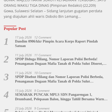
ORANG WAKILI TIGA DINAS
(Pimpinan Redaksi)
(22,209)
Gowa, Sulawesi Selatan – Sidang lanjutan gugatan perdata
yang diajukan ahli waris Dobolo Bin Lemang...
Popular Post
17 July 2026
12 Comment
1
Dandim 0906/kkr Pimpin Acara Korps Raport Pindah
Satuan
11 July 2026
11 Comment
2
SPDP Diduga Hilang, Nomor Laporan Polisi Berbeda!
Penanganan Dugaan Mafia Tanah di Polda Sulut Disorot,
Jackson Sambow: LIN Siap Kawal Hingga Tingkat Pusat
11 July 2026
10 Comment
3
SPDP Disebut Hilang dan Nomor Laporan Polisi Berbeda,
Penanganan Dugaan Mafia Tanah di Polda Sulut
Dipertanyakan
15 July 2026
9 Comment
4
SEMARAK PUNCAK MPLS SDN Pangarengan 1,
Drumband, Pelepasan Balon, hingga Tahlil Bersama Warnai
Penutupan Kegiatan
23 July 2026
9 Comment