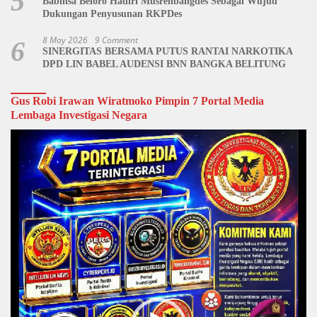
5
Babinsa Beloro Hadiri Musrenbangdes Sebagai Wujud
Dukungan Penyusunan RKPDes
8 May 2026
9 Comment
6
SINERGITAS BERSAMA PUTUS RANTAI NARKOTIKA
DPD LIN BABEL AUDENSI BNN BANGKA BELITUNG
Gus Robi Irawan Wiratmoko Pimpin 7 Portal Media
Lembaga Investigasi Negara
Video
Player