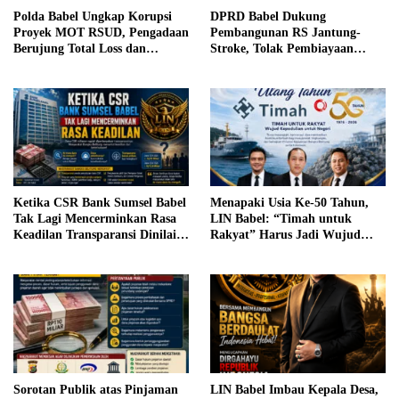
Polda Babel Ungkap Korupsi
DPRD Babel Dukung
Proyek MOT RSUD, Pengadaan
Pembangunan RS Jantung-
Berujung Total Loss dan
Stroke, Tolak Pembiayaan
Rugikan Negara Rp5,19 Miliar
Melalui Pinjaman Daerah
Ketika CSR Bank Sumsel Babel
Menapaki Usia Ke-50 Tahun,
Tak Lagi Mencerminkan Rasa
LIN Babel: “Timah untuk
Keadilan Transparansi Dinilai
Rakyat” Harus Jadi Wujud
Menjadi Kunci Menjaga
Kepedulian untuk Negeri
Kepercayaan Publik
Sorotan Publik atas Pinjaman
LIN Babel Imbau Kepala Desa,