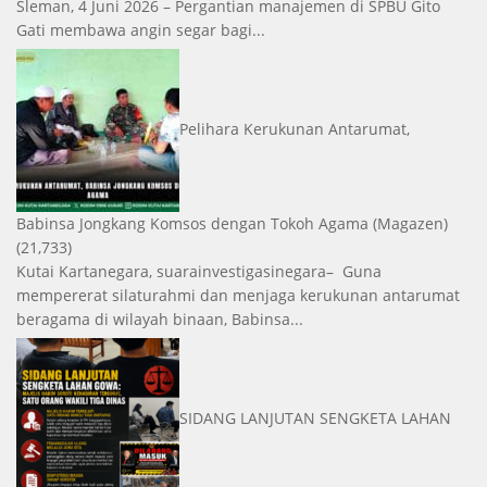
Sleman, 4 Juni 2026 – Pergantian manajemen di SPBU Gito
Gati membawa angin segar bagi...
Pelihara Kerukunan Antarumat,
Babinsa Jongkang Komsos dengan Tokoh Agama
(Magazen)
(21,733)
Kutai Kartanegara, suarainvestigasinegara– Guna
mempererat silaturahmi dan menjaga kerukunan antarumat
beragama di wilayah binaan, Babinsa...
SIDANG LANJUTAN SENGKETA LAHAN