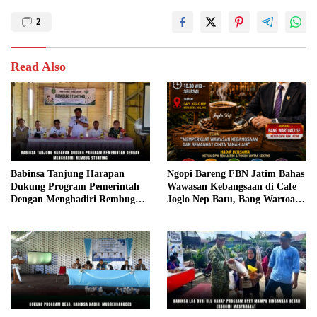
2
Read Also
Babinsa Tanjung Harapan
Ngopi Bareng FBN Jatim Bahas
Dukung Program Pemerintah
Wawasan Kebangsaan di Cafe
Dengan Menghadiri Rembug
Joglo Nep Batu, Bang Wartoadi
Stunting
Ajak Masyarakat Perkuat
Semangat Cinta Tanah Air