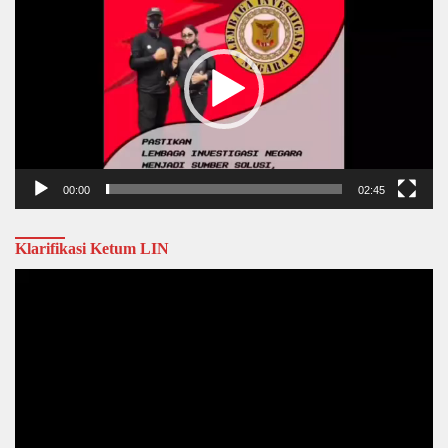
Player
00:00
02:45
Klarifikasi Ketum LIN
Video
Player