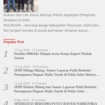
Hukum dari LIN, Kasus Menuju Polres Kepanjen
(Pimpinan
Redaksi)
(21,654)
PASURUAN – Seorang warga Kabupaten Pasuruan, Salihudin,
kini tengah berada di pusat perhatian lantaran kasus...
Popular Post
17 July 2026
12 Comment
1
Dandim 0906/kkr Pimpin Acara Korps Raport Pindah
Satuan
11 July 2026
10 Comment
2
SPDP Diduga Hilang, Nomor Laporan Polisi Berbeda!
Penanganan Dugaan Mafia Tanah di Polda Sulut Disorot,
Jackson Sambow: LIN Siap Kawal Hingga Tingkat Pusat
11 July 2026
9 Comment
3
SPDP Disebut Hilang dan Nomor Laporan Polisi Berbeda,
Penanganan Dugaan Mafia Tanah di Polda Sulut
Dipertanyakan
8 May 2026
9 Comment
4
SINERGITAS BERSAMA PUTUS RANTAI NARKOTIKA