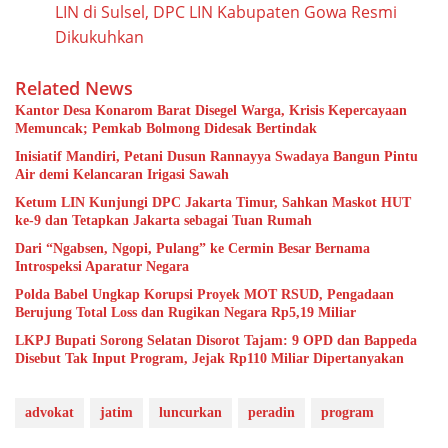
LIN di Sulsel, DPC LIN Kabupaten Gowa Resmi
Dikukuhkan
Related News
Kantor Desa Konarom Barat Disegel Warga, Krisis Kepercayaan
Memuncak; Pemkab Bolmong Didesak Bertindak
Inisiatif Mandiri, Petani Dusun Rannayya Swadaya Bangun Pintu
Air demi Kelancaran Irigasi Sawah
Ketum LIN Kunjungi DPC Jakarta Timur, Sahkan Maskot HUT
ke-9 dan Tetapkan Jakarta sebagai Tuan Rumah
Dari “Ngabsen, Ngopi, Pulang” ke Cermin Besar Bernama
Introspeksi Aparatur Negara
Polda Babel Ungkap Korupsi Proyek MOT RSUD, Pengadaan
Berujung Total Loss dan Rugikan Negara Rp5,19 Miliar
LKPJ Bupati Sorong Selatan Disorot Tajam: 9 OPD dan Bappeda
Disebut Tak Input Program, Jejak Rp110 Miliar Dipertanyakan
advokat
jatim
luncurkan
peradin
program