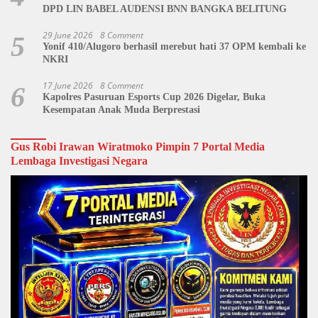
DPD LIN BABEL AUDENSI BNN BANGKA BELITUNG
29 June 2026
8 Comment
5
Yonif 410/Alugoro berhasil merebut hati 37 OPM kembali ke
NKRI
17 June 2026
8 Comment
6
Kapolres Pasuruan Esports Cup 2026 Digelar, Buka
Kesempatan Anak Muda Berprestasi
Gus Robi Irawan Wiratmoko Pimpin 7 Portal Media
Lembaga Investigasi Negara
Video
Player