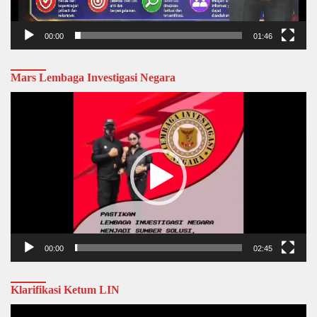
00:00
01:46
Mars Lembaga Investigasi Negara
Video
Player
00:00
02:45
Klarifikasi Ketum LIN
Video