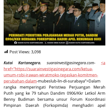
Post Views:
3,098
Kutai Kartanegara.
suarainvestigasinegara.com-
<a
href="https://suarainvestigasinegara.com/ketua-
umum-robi-irawan-wiratmoko-tegaskan-komitmen-
perubahan-
dalam
-mubeslub-lin-di-surabaya”>Dalam
rangka memperingati Peristiwa Perjuangan Merah
Putih yang ke 79 tahun Dandim 0906/Kkr Letkol Arm
Benny Budiman bersama unsur Forum Koordinasi
Pimpinan Daerah (Forkopimda) menghadiri apel