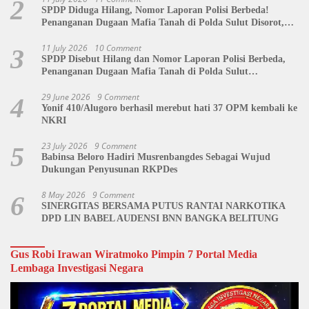
2
SPDP Diduga Hilang, Nomor Laporan Polisi Berbeda!
Penanganan Dugaan Mafia Tanah di Polda Sulut Disorot,
Jackson Sambow: LIN Siap Kawal Hingga Tingkat Pusat
11 July 2026
10 Comment
3
SPDP Disebut Hilang dan Nomor Laporan Polisi Berbeda,
Penanganan Dugaan Mafia Tanah di Polda Sulut
Dipertanyakan
29 June 2026
9 Comment
4
Yonif 410/Alugoro berhasil merebut hati 37 OPM kembali ke
NKRI
23 July 2026
9 Comment
5
Babinsa Beloro Hadiri Musrenbangdes Sebagai Wujud
Dukungan Penyusunan RKPDes
8 May 2026
9 Comment
6
SINERGITAS BERSAMA PUTUS RANTAI NARKOTIKA
DPD LIN BABEL AUDENSI BNN BANGKA BELITUNG
Gus Robi Irawan Wiratmoko Pimpin 7 Portal Media
Lembaga Investigasi Negara
Video
Player