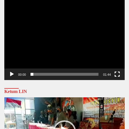
00:00
01:44
Ketum LIN
Video
Player