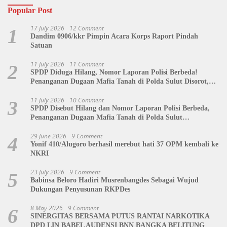
Popular Post
17 July 2026
12 Comment
1
Dandim 0906/kkr Pimpin Acara Korps Raport Pindah
Satuan
11 July 2026
11 Comment
2
SPDP Diduga Hilang, Nomor Laporan Polisi Berbeda!
Penanganan Dugaan Mafia Tanah di Polda Sulut Disorot,
Jackson Sambow: LIN Siap Kawal Hingga Tingkat Pusat
11 July 2026
10 Comment
3
SPDP Disebut Hilang dan Nomor Laporan Polisi Berbeda,
Penanganan Dugaan Mafia Tanah di Polda Sulut
Dipertanyakan
29 June 2026
9 Comment
4
Yonif 410/Alugoro berhasil merebut hati 37 OPM kembali ke
NKRI
23 July 2026
9 Comment
5
Babinsa Beloro Hadiri Musrenbangdes Sebagai Wujud
Dukungan Penyusunan RKPDes
8 May 2026
9 Comment
6
SINERGITAS BERSAMA PUTUS RANTAI NARKOTIKA
DPD LIN BABEL AUDENSI BNN BANGKA BELITUNG