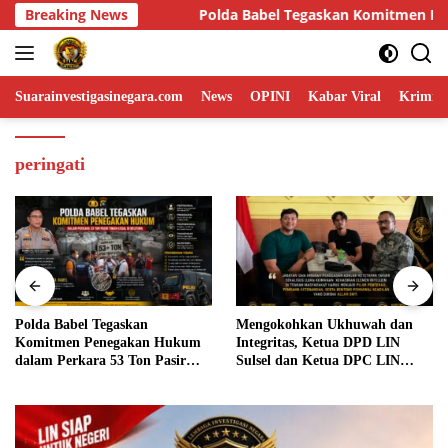
Skip
kan Komitmen Penegakan Hukum dalam Perkara 53 Ton Pasir Tima
Breaking News
to
content
Suarainvestigasinegara.com
News
OPINI
Kabar Viral
Krimina
peringati
olda Babel Tegaskan
Mengokohkan Ukhuwah dan
Di
omitmen Penegakan Hukum
Integritas, Ketua DPD LIN
Ad
alam Perkara 53 Ton Pasir
Sulsel dan Ketua DPC LIN
Ko
imah Ilegal di Belitung
Gowa Sambut Kehadiran
In
Personel BIN Baru
Ta