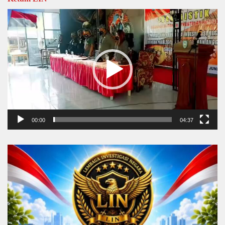
Video
Player
00:00
04:37