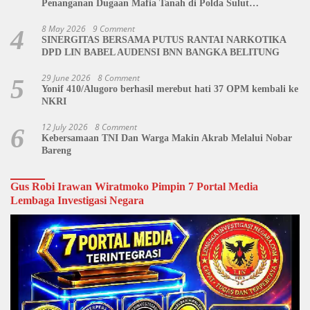
Penanganan Dugaan Mafia Tanah di Polda Sulut
Dipertanyakan
8 May 2026
9 Comment
4
SINERGITAS BERSAMA PUTUS RANTAI NARKOTIKA
DPD LIN BABEL AUDENSI BNN BANGKA BELITUNG
29 June 2026
8 Comment
5
Yonif 410/Alugoro berhasil merebut hati 37 OPM kembali ke
NKRI
12 July 2026
8 Comment
6
Kebersamaan TNI Dan Warga Makin Akrab Melalui Nobar
Bareng
Gus Robi Irawan Wiratmoko Pimpin 7 Portal Media
Lembaga Investigasi Negara
Video
Player