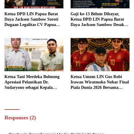
Ketua DPD LIN Papua Barat
Gaji ke-13 Belum Dibayar,
Daya Jackson Sambow Soroti
Ketua DPD LIN Papua Barat
Dugaan Legalitas CV Papua
Daya Jackson Sambow Desak
Geo Eksplorasi, Investigasi
Kepala BKD Sorong Selatan
Menyeluruh Segera Dilakukan
Buka Penggunaan Pinjaman
Rp110 Miliar
Ketua Tani Merdeka Bolmong
Ketua Umum LIN Gus Robi
Apresiasi Pelantikan Dr.
Irawan Wiratmoko Nobar Final
Sudaryono sebagai Kepala
Piala Dunia 2026 Bersama
Badan Gizi Nasional
Pengurus dan Masyarakat,
Pererat Silaturahmi dalam
Suasana Penuh Keakraban
Responses (2)