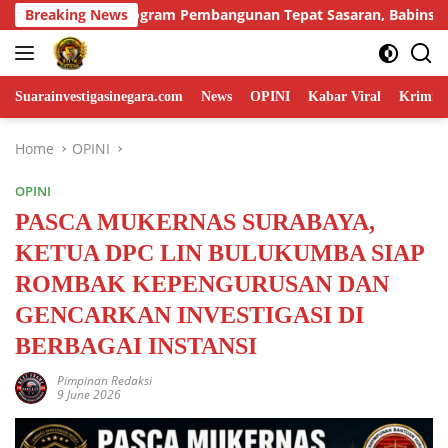
Skip
nan Tepat Sasaran, Babinsa Hadiri Musdes Demi Terwujudnya 
Breaking News
to
content
Suarainvestigasinegara.com
News
OPINI
Kabar Viral
Krimina
Home
OPINI
OPINI
PASCA MUKERNAS SURABAYA,
KETUA DPC LIN BULUKUMBA SIAP
ROMBAK KEPENGURUSAN DAN
GENCARKAN INVESTIGASI DI
BERBAGAI INSTANSI
Pimpinan Redaksi
9 June 2026