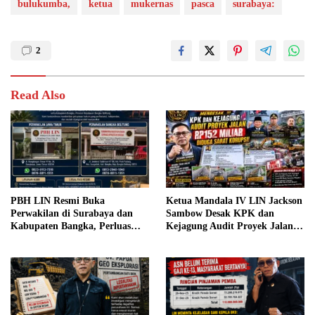
bulukumba,
ketua
mukernas
pasca
surabaya:
2
Read Also
PBH LIN Resmi Buka
Ketua Mandala IV LIN Jackson
Perwakilan di Surabaya dan
Sambow Desak KPK dan
Kabupaten Bangka, Perluas
Kejagung Audit Proyek Jalan
Akses Bantuan Hukum bagi
Rp152 Miliar, Kementerian PU
Masyarakat
Diminta Evaluasi Pejabat
Terkait Jika Terbukti Bersalah.