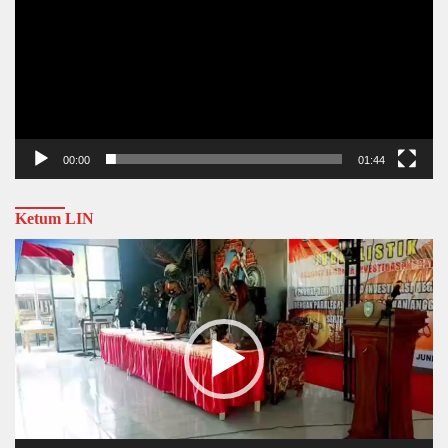
00:00
01:44
Ketum LIN
Video
Player