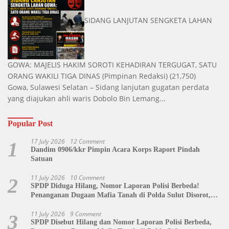
SIDANG LANJUTAN SENGKETA LAHAN
GOWA: MAJELIS HAKIM SOROTI KEHADIRAN TERGUGAT, SATU
ORANG WAKILI TIGA DINAS
(Pimpinan Redaksi)
(21,750)
Gowa, Sulawesi Selatan – Sidang lanjutan gugatan perdata
yang diajukan ahli waris Dobolo Bin Lemang...
Popular Post
17 July 2026
12 Comment
1
Dandim 0906/kkr Pimpin Acara Korps Raport Pindah
Satuan
11 July 2026
10 Comment
2
SPDP Diduga Hilang, Nomor Laporan Polisi Berbeda!
Penanganan Dugaan Mafia Tanah di Polda Sulut Disorot,
Jackson Sambow: LIN Siap Kawal Hingga Tingkat Pusat
11 July 2026
9 Comment
3
SPDP Disebut Hilang dan Nomor Laporan Polisi Berbeda,