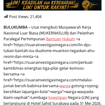
Post Views:
21,404
BULUKUMBA –
Usai mengikuti Musyawarah Kerja
Nasional Luar Biasa (MUKERNASLUB) dan Pelatihan
Paralegal Perhimpunan
Bantuan
Hukum
<a
href="https://suarainvestigasinegara.com/lin-dpc-
tuban-bantah-isu-dualisme-muanton-tegaskan-ahu-
resmi-dan-minta-<a
href="https://suarainvestigasinegara.com/perkuat-
kamtibmas-sinergitas-tiga-pilar-gelar-komsos-
bersama-<a
href="https://suarainvestigasinegara.com/melalui-
jumat-bersih-babinsa-bersama-
warga
-gotong-royong-
bersihkan-lapangan-bola”>warga“>warga-waspada-
klaim-sepihak”>Lembaga
Investigasi
Negara (LIN) yang
berlangsung di Hotel Sahid Surabaya pada 31 Mei 2026,