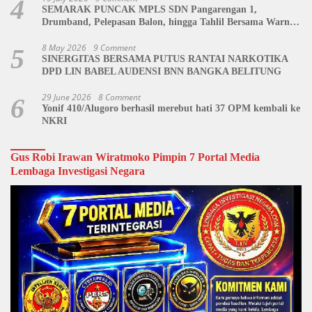
4
SEMARAK PUNCAK MPLS SDN Pangarengan 1,
Drumband, Pelepasan Balon, hingga Tahlil Bersama Warnai
Penutupan Kegiatan
8 May 2026
9 Comment
5
SINERGITAS BERSAMA PUTUS RANTAI NARKOTIKA
DPD LIN BABEL AUDENSI BNN BANGKA BELITUNG
29 June 2026
8 Comment
6
Yonif 410/Alugoro berhasil merebut hati 37 OPM kembali ke
NKRI
Gus Robi Irawan Wiratmoko Pimpin 7 Portal Media
Lembaga Investigasi Negara
Video
Player