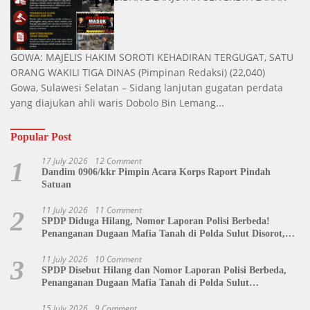
GOWA: MAJELIS HAKIM SOROTI KEHADIRAN TERGUGAT, SATU
ORANG WAKILI TIGA DINAS
(Pimpinan Redaksi)
(22,040)
Gowa, Sulawesi Selatan – Sidang lanjutan gugatan perdata
yang diajukan ahli waris Dobolo Bin Lemang...
Popular Post
17 July 2026
12 Comment
1
Dandim 0906/kkr Pimpin Acara Korps Raport Pindah
Satuan
11 July 2026
11 Comment
2
SPDP Diduga Hilang, Nomor Laporan Polisi Berbeda!
Penanganan Dugaan Mafia Tanah di Polda Sulut Disorot,
Jackson Sambow: LIN Siap Kawal Hingga Tingkat Pusat
11 July 2026
10 Comment
3
SPDP Disebut Hilang dan Nomor Laporan Polisi Berbeda,
Penanganan Dugaan Mafia Tanah di Polda Sulut
Dipertanyakan
15 July 2026
9 Comment