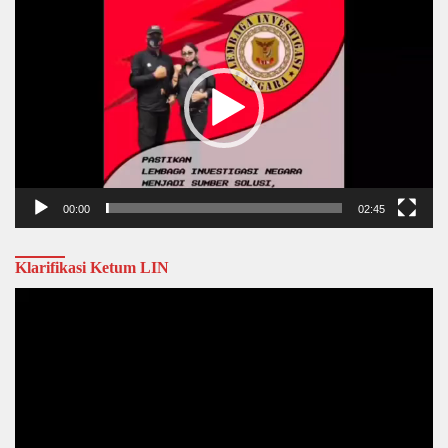
Player
00:00
02:45
Klarifikasi Ketum LIN
Video
Player