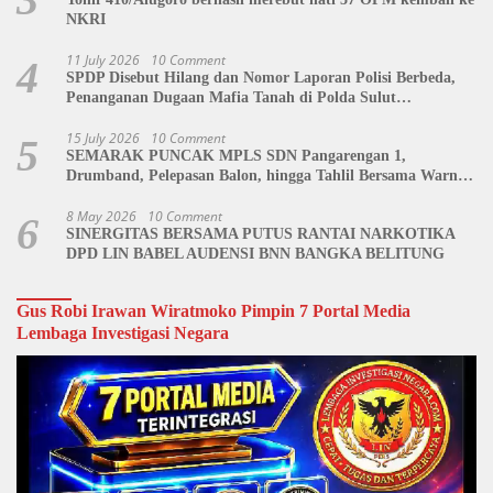
NKRI
11 July 2026
10 Comment
4
SPDP Disebut Hilang dan Nomor Laporan Polisi Berbeda,
Penanganan Dugaan Mafia Tanah di Polda Sulut
Dipertanyakan
15 July 2026
10 Comment
5
SEMARAK PUNCAK MPLS SDN Pangarengan 1,
Drumband, Pelepasan Balon, hingga Tahlil Bersama Warnai
Penutupan Kegiatan
8 May 2026
10 Comment
6
SINERGITAS BERSAMA PUTUS RANTAI NARKOTIKA
DPD LIN BABEL AUDENSI BNN BANGKA BELITUNG
Gus Robi Irawan Wiratmoko Pimpin 7 Portal Media
Lembaga Investigasi Negara
Video
Player