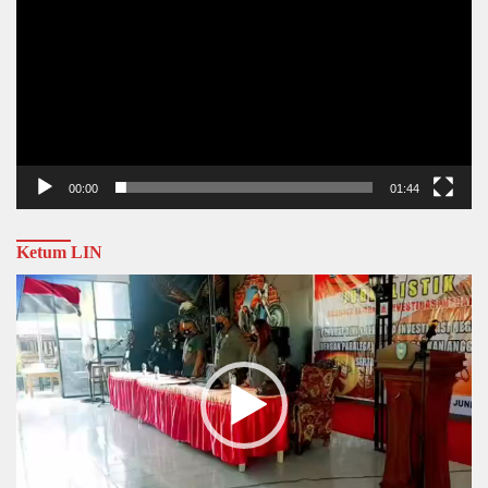
00:00
01:44
Ketum LIN
Video
Player