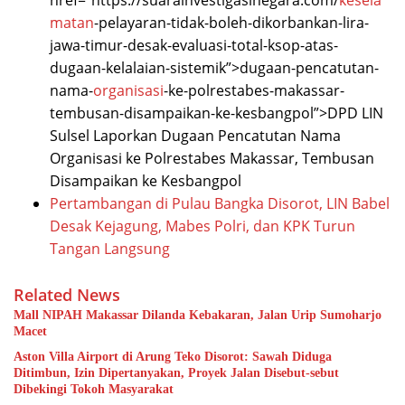
href="https://suarainvestigasinegara.com/
kesela
matan
-pelayaran-tidak-boleh-dikorbankan-lira-
jawa-timur-desak-evaluasi-total-ksop-atas-
dugaan-kelalaian-sistemik”>dugaan-pencatutan-
nama-
organisasi
-ke-polrestabes-makassar-
tembusan-disampaikan-ke-kesbangpol”>DPD LIN
Sulsel Laporkan Dugaan Pencatutan Nama
Organisasi ke Polrestabes Makassar, Tembusan
Disampaikan ke Kesbangpol
Pertambangan di Pulau Bangka Disorot, LIN Babel
Desak Kejagung, Mabes Polri, dan KPK Turun
Tangan Langsung
Related News
Mall NIPAH Makassar Dilanda Kebakaran, Jalan Urip Sumoharjo
Macet
Aston Villa Airport di Arung Teko Disorot: Sawah Diduga
Ditimbun, Izin Dipertanyakan, Proyek Jalan Disebut-sebut
Dibekingi Tokoh Masyarakat