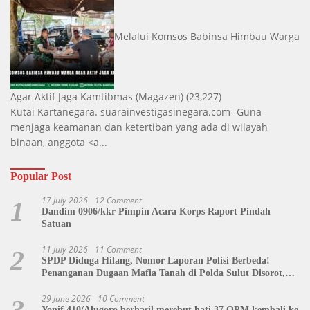
Melalui Komsos Babinsa Himbau Warga
Agar Aktif Jaga Kamtibmas
(Magazen)
(23,227)
Kutai Kartanegara. suarainvestigasinegara.com- Guna
menjaga keamanan dan ketertiban yang ada di wilayah
binaan, anggota <a...
Popular Post
17 July 2026
12 Comment
1
Dandim 0906/kkr Pimpin Acara Korps Raport Pindah
Satuan
11 July 2026
11 Comment
2
SPDP Diduga Hilang, Nomor Laporan Polisi Berbeda!
Penanganan Dugaan Mafia Tanah di Polda Sulut Disorot,
Jackson Sambow: LIN Siap Kawal Hingga Tingkat Pusat
29 June 2026
10 Comment
3
Yonif 410/Alugoro berhasil merebut hati 37 OPM kembali ke