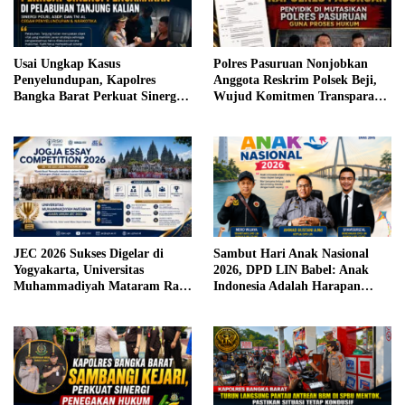
Usai Ungkap Kasus
Polres Pasuruan Nonjobkan
Penyelundupan, Kapolres
Anggota Reskrim Polsek Beji,
Bangka Barat Perkuat Sinergi
Wujud Komitmen Transparansi
Pengamanan di Pelabuhan
Penanganan Dugaan
Tanjung Kalian
Penganiayaan
JEC 2026 Sukses Digelar di
Sambut Hari Anak Nasional
Yogyakarta, Universitas
2026, DPD LIN Babel: Anak
Muhammadiyah Mataram Raih
Indonesia Adalah Harapan
Juara Umum
Masa Depan Bangsa