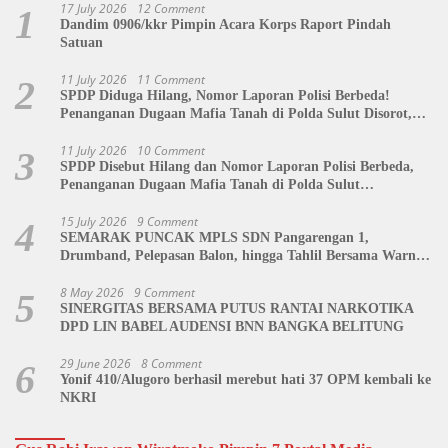
17 July 2026
12 Comment
1
Dandim 0906/kkr Pimpin Acara Korps Raport Pindah
Satuan
11 July 2026
11 Comment
2
SPDP Diduga Hilang, Nomor Laporan Polisi Berbeda!
Penanganan Dugaan Mafia Tanah di Polda Sulut Disorot,
Jackson Sambow: LIN Siap Kawal Hingga Tingkat Pusat
11 July 2026
10 Comment
3
SPDP Disebut Hilang dan Nomor Laporan Polisi Berbeda,
Penanganan Dugaan Mafia Tanah di Polda Sulut
Dipertanyakan
15 July 2026
9 Comment
4
SEMARAK PUNCAK MPLS SDN Pangarengan 1,
Drumband, Pelepasan Balon, hingga Tahlil Bersama Warnai
Penutupan Kegiatan
8 May 2026
9 Comment
5
SINERGITAS BERSAMA PUTUS RANTAI NARKOTIKA
DPD LIN BABEL AUDENSI BNN BANGKA BELITUNG
29 June 2026
8 Comment
6
Yonif 410/Alugoro berhasil merebut hati 37 OPM kembali ke
NKRI