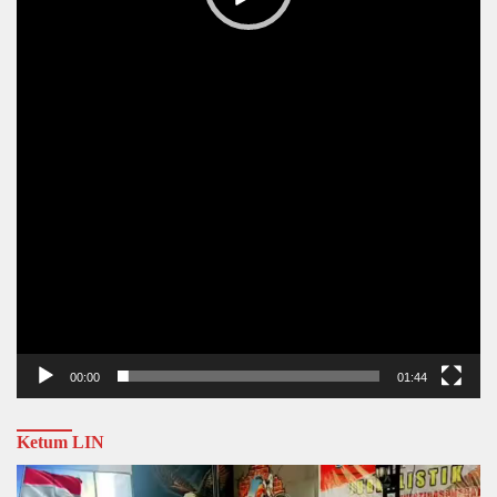
00:00
01:44
Ketum LIN
Video