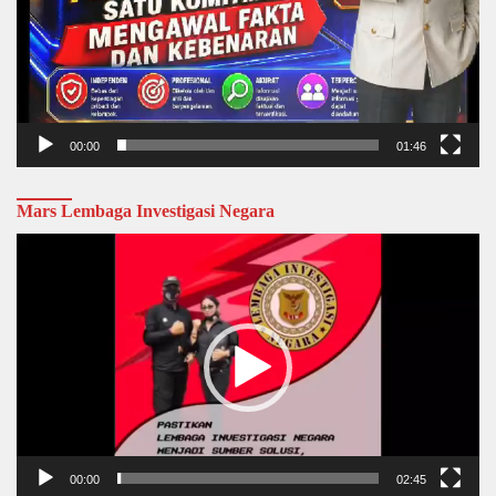
00:00
01:46
Mars Lembaga Investigasi Negara
Video
Player
00:00
02:45