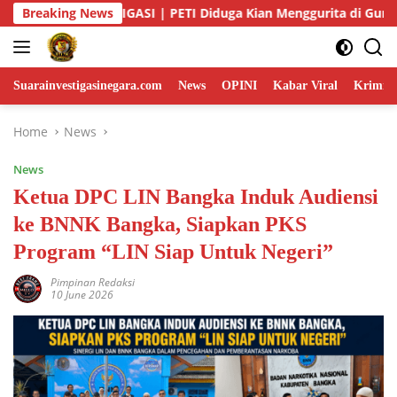
Skip
Kian Menggurita di Gunung Tagin, Siapa yang Bermain? Aparat D
Breaking News
to
content
Suarainvestigasinegara.com
News
OPINI
Kabar Viral
Krimina
Home
News
News
Ketua DPC LIN Bangka Induk Audiensi
ke BNNK Bangka, Siapkan PKS
Program “LIN Siap Untuk Negeri”
Pimpinan Redaksi
10 June 2026