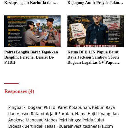
Kesiapsiagaan Karhutla dan
Kejagung Audit Proyek Jalan
Minta Warga Segera Laporkan
Rp152 Miliar, Kementerian PU
Titik Api
Diminta Evaluasi Pejabat
Terkait Jika Terbukti Bersalah.
Polres Bangka Barat Tegakkan
Ketua DPD LIN Papua Barat
Disiplin, Personel Desersi Di-
Daya Jackson Sambow Soroti
PTDH
Dugaan Legalitas CV Papua
Geo Eksplorasi, Investigasi
Menyeluruh Segera Dilakukan
Responses (4)
Pingback:
Dugaan PETI di Paret Kotabunan, Kebun Raya
dan Alason Ratatotok Jadi Sorotan, Nama Haji Limang dan
Anaknya Mencuat, Mabes Polri hingga Polda Sulut
Didesak Bertindak Tegas - suarainvestigasinegara.com