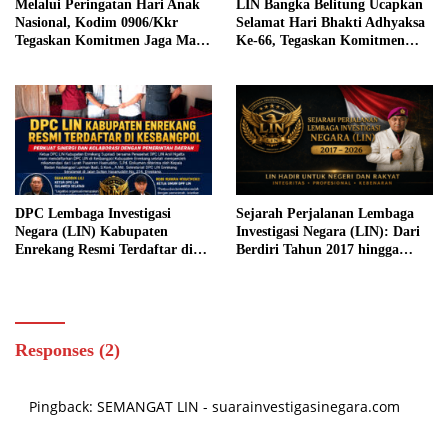
Melalui Peringatan Hari Anak
LIN Bangka Belitung Ucapkan
Nasional, Kodim 0906/Kkr
Selamat Hari Bhakti Adhyaksa
Tegaskan Komitmen Jaga Masa
Ke-66, Tegaskan Komitmen
Depan Generasi Bangsa
Perkuat Sinergi Penegakan
Hukum
DPC Lembaga Investigasi
Sejarah Perjalanan Lembaga
Negara (LIN) Kabupaten
Investigasi Negara (LIN): Dari
Enrekang Resmi Terdaftar di
Berdiri Tahun 2017 hingga
Kesbangpol, Perkuat Sinergi
Konsolidasi Nasional 2026
dengan Pemerintah Daerah
Responses (2)
Pingback:
SEMANGAT LIN - suarainvestigasinegara.com