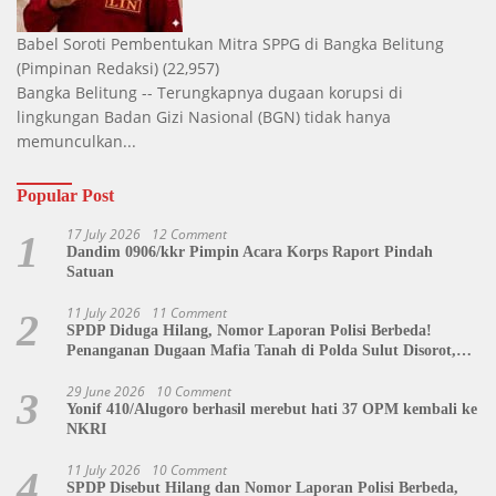
Babel Soroti Pembentukan Mitra SPPG di Bangka Belitung
(Pimpinan Redaksi)
(22,957)
Bangka Belitung -- Terungkapnya dugaan korupsi di
lingkungan Badan Gizi Nasional (BGN) tidak hanya
memunculkan...
Popular Post
17 July 2026
12 Comment
1
Dandim 0906/kkr Pimpin Acara Korps Raport Pindah
Satuan
11 July 2026
11 Comment
2
SPDP Diduga Hilang, Nomor Laporan Polisi Berbeda!
Penanganan Dugaan Mafia Tanah di Polda Sulut Disorot,
Jackson Sambow: LIN Siap Kawal Hingga Tingkat Pusat
29 June 2026
10 Comment
3
Yonif 410/Alugoro berhasil merebut hati 37 OPM kembali ke
NKRI
11 July 2026
10 Comment
4
SPDP Disebut Hilang dan Nomor Laporan Polisi Berbeda,