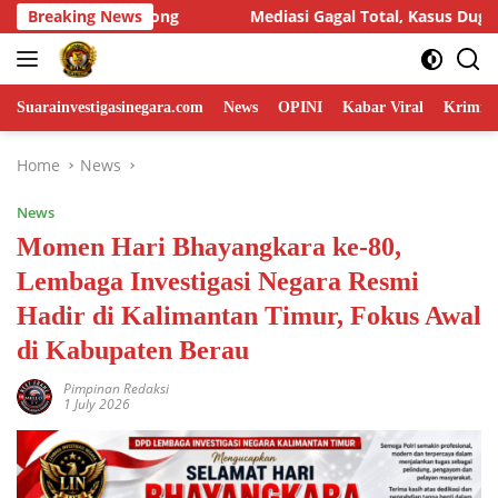
Skip
si Gagal Total, Kasus Dugaan Penggelapan Honda HR-V Rp130 Juta
Breaking News
to
content
Suarainvestigasinegara.com
News
OPINI
Kabar Viral
Krimina
Home
News
News
Momen Hari Bhayangkara ke-80,
Lembaga Investigasi Negara Resmi
Hadir di Kalimantan Timur, Fokus Awal
di Kabupaten Berau
Pimpinan Redaksi
1 July 2026