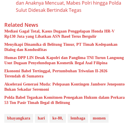
dan Anaknya Mencuat, Mabes Polri hingga Polda
Sulut Didesak Bertindak Tegas
Related News
Mediasi Gagal Total, Kasus Dugaan Penggelapan Honda HR-V
Rp130 Juta yang Libatkan ASN Basel Terus Bergulir
Menyikapi Dinamika di Belitung Timur, PT Timah Kedepankan
Dialog dan Kondusifitas
Humas DPP LIN Desak Kapolri dan Panglima TNI Turun Langsung
Usut Dugaan Penyelundupan Kosmetik Ilegal Asal Filipina
Ekonomi Babel Tertinggal, Pertumbuhan Triwulan II-2026
Terendah di Sumatera
Akselerasi Generasi Muda: Pelepasan Kontingen Jambore Jeneponto
Bukan Sekadar Seremoni
Polda Babel Tegaskan Komitmen Penegakan Hukum dalam Perkara
53 Ton Pasir Timah Ilegal di Belitung
bhayangkara
hari
ke-80,
lembaga
momen