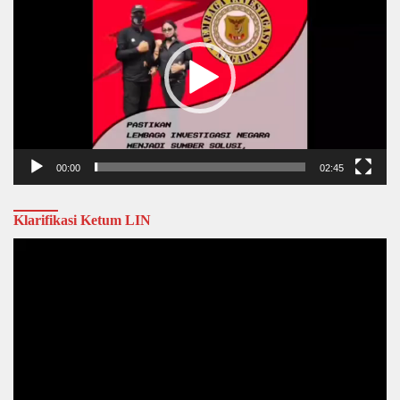
00:00
02:45
Klarifikasi Ketum LIN
Video
Player