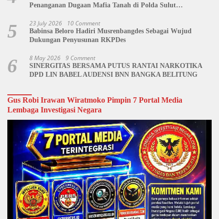
Penanganan Dugaan Mafia Tanah di Polda Sulut
Dipertanyakan
23 July 2026
10 Comment
5
Babinsa Beloro Hadiri Musrenbangdes Sebagai Wujud
Dukungan Penyusunan RKPDes
8 May 2026
9 Comment
6
SINERGITAS BERSAMA PUTUS RANTAI NARKOTIKA
DPD LIN BABEL AUDENSI BNN BANGKA BELITUNG
Gus Robi Irawan Wiratmoko Pimpin 7 Portal Media
Lembaga Investigasi Negara
Video
Player